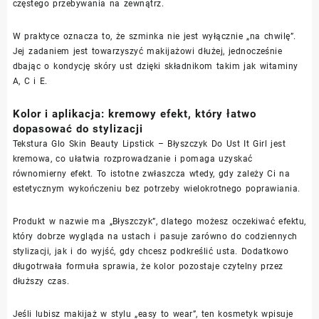
częstego przebywania na zewnątrz.
W praktyce oznacza to, że szminka nie jest wyłącznie „na chwilę”.
Jej zadaniem jest towarzyszyć makijażowi dłużej, jednocześnie
dbając o kondycję skóry ust dzięki składnikom takim jak witaminy
A, C i E.
Kolor i aplikacja: kremowy efekt, który łatwo
dopasować do stylizacji
Tekstura Glo Skin Beauty Lipstick – Błyszczyk Do Ust It Girl jest
kremowa, co ułatwia rozprowadzanie i pomaga uzyskać
równomierny efekt. To istotne zwłaszcza wtedy, gdy zależy Ci na
estetycznym wykończeniu bez potrzeby wielokrotnego poprawiania.
Produkt w nazwie ma „Błyszczyk”, dlatego możesz oczekiwać efektu,
który dobrze wygląda na ustach i pasuje zarówno do codziennych
stylizacji, jak i do wyjść, gdy chcesz podkreślić usta. Dodatkowo
długotrwała formuła sprawia, że kolor pozostaje czytelny przez
dłuższy czas.
Jeśli lubisz makijaż w stylu „easy to wear”, ten kosmetyk wpisuje