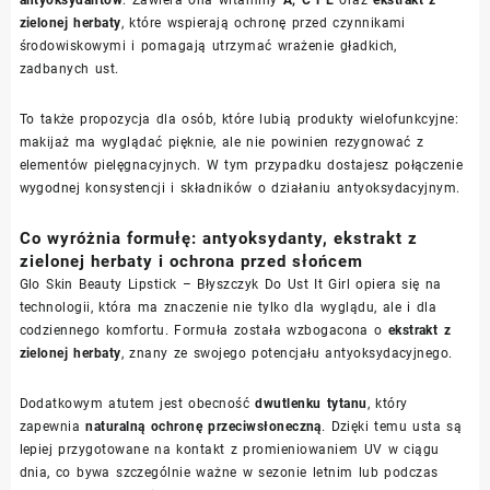
antyoksydantów
. Zawiera ona witaminy
A, C i E
oraz
ekstrakt z
zielonej herbaty
, które wspierają ochronę przed czynnikami
środowiskowymi i pomagają utrzymać wrażenie gładkich,
zadbanych ust.
To także propozycja dla osób, które lubią produkty wielofunkcyjne:
makijaż ma wyglądać pięknie, ale nie powinien rezygnować z
elementów pielęgnacyjnych. W tym przypadku dostajesz połączenie
wygodnej konsystencji i składników o działaniu antyoksydacyjnym.
Co wyróżnia formułę: antyoksydanty, ekstrakt z
zielonej herbaty i ochrona przed słońcem
Glo Skin Beauty Lipstick – Błyszczyk Do Ust It Girl opiera się na
technologii, która ma znaczenie nie tylko dla wyglądu, ale i dla
codziennego komfortu. Formuła została wzbogacona o
ekstrakt z
zielonej herbaty
, znany ze swojego potencjału antyoksydacyjnego.
Dodatkowym atutem jest obecność
dwutlenku tytanu
, który
zapewnia
naturalną ochronę przeciwsłoneczną
. Dzięki temu usta są
lepiej przygotowane na kontakt z promieniowaniem UV w ciągu
dnia, co bywa szczególnie ważne w sezonie letnim lub podczas