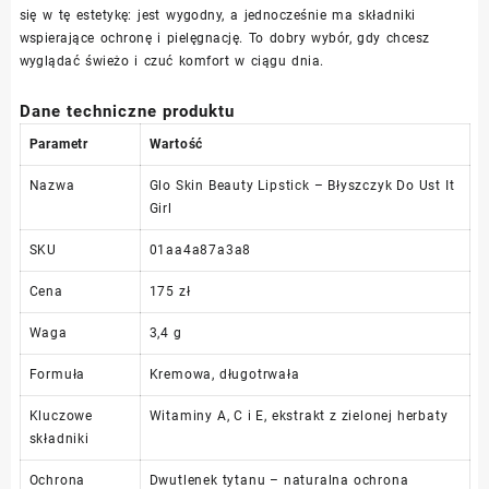
się w tę estetykę: jest wygodny, a jednocześnie ma składniki
wspierające ochronę i pielęgnację. To dobry wybór, gdy chcesz
wyglądać świeżo i czuć komfort w ciągu dnia.
Dane techniczne produktu
Parametr
Wartość
Nazwa
Glo Skin Beauty Lipstick – Błyszczyk Do Ust It
Girl
SKU
01aa4a87a3a8
Cena
175 zł
Waga
3,4 g
Formuła
Kremowa, długotrwała
Kluczowe
Witaminy A, C i E, ekstrakt z zielonej herbaty
składniki
Ochrona
Dwutlenek tytanu – naturalna ochrona