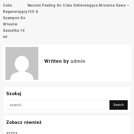
Nawigacja
Celia
Nacomi Peeling Do Ciała Odświeżająca Mrożona Kawa –
wpisu
Regenerujący
125 G
Szampon Do
Włosów
Saszetka 10
ml
Written by
admin
Szukaj
Zobacz również
zzzzz