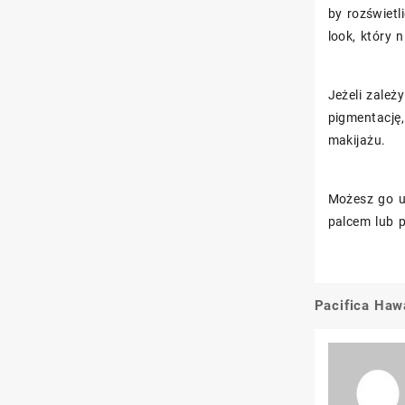
by rozświetl
look, który n
Jeżeli zale
pigmentację
makijażu.
Możesz go u
palcem lub p
Pacifica Haw
Nawigacj
wpisu