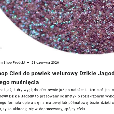
am Shop
Produkt
28 czerwca 2026
op Cień do powiek welurowy Dzikie Jagody
ego muśnięcia
 makijaż, który wygląda efektownie już po nałożeniu, ten cień jest
rowy Dzikie Jagody
to prasowany kosmetyk o roziskrzonym wykońc
Jego formuła opiera się na matowej lub półmatowej bazie, dzięki
 tylko układają się w dopracowany, spójny efekt.