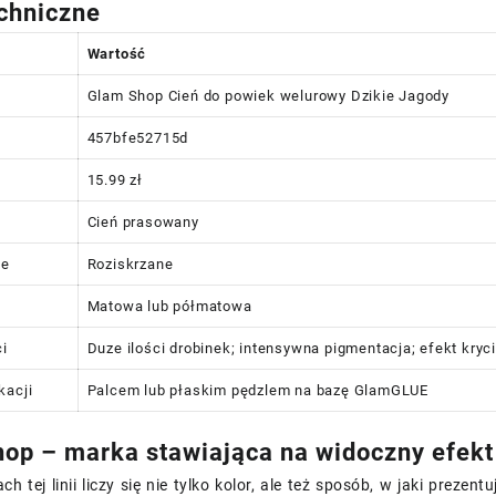
chniczne
Wartość
Glam Shop Cień do powiek welurowy Dzikie Jagody
457bfe52715d
15.99 zł
Cień prasowany
ie
Roziskrzane
Matowa lub półmatowa
i
Duze ilości drobinek; intensywna pigmentacja; efekt kry
kacji
Palcem lub płaskim pędzlem na bazę GlamGLUE
op – marka stawiająca na widoczny efekt
h tej linii liczy się nie tylko kolor, ale też sposób, w jaki prezen