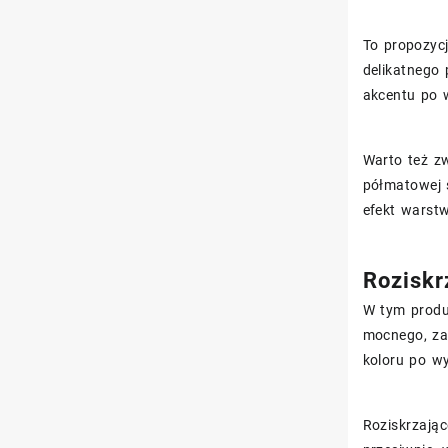
To propozycj
delikatnego
akcentu po w
Warto też zw
półmatowej 
efekt warst
Roziskr
W tym produk
mocnego, zal
koloru po w
Roziskrzają