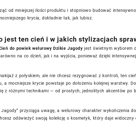
cząć od mniejszej ilości produktu i stopniowo budować intensywn
ocniejszego krycia, dokładnie tak, jak lubisz.
 jest ten cień i w jakich stylizacjach spra
ień do powiek welurowy Dzikie Jagody
jest świetnym wyborem dl
arówno na co dzień, jak i na wyjścia, ponieważ dzięki intensywne
 makijaż z połyskiem, ale nie chcesz rezygnować z kontroli, ten cień
, a mocniejsze krycie powstaje po dołożeniu kolejnej warstwy. D
ę z różnymi technikami — od prostych, jednolitych akcentów po b
e Jagody” przyciąga uwagę, a welurowy charakter wykończenia do
hcesz odświeżyć swoją kolekcję o kosmetyk, który daje widoczny 