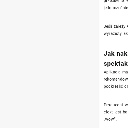
przeciwnie, 
jednocześnie
Jeśli zależy
wyrazisty ak
Jak nak
spektak
Aplikacja m
rekomendowa
podkreślić d
Producent w
efekt jest b
„wow”.