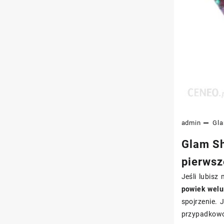
admin
Gl
Glam Sh
pierwsz
Jeśli lubisz
powiek welu
spojrzenie. 
przypadkowo,