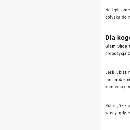
Najlepiej za
połysku do m
Dla kogo
Glam Shop C
propozycja z
Jeśli lubisz
bez problemu
komponuje si
Kolor „Dziki
wtedy, gdy c