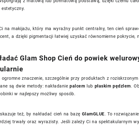
współgrają z matową lub półmatową podstawą, dzięki czemu całość
 estetyczny.
 Ci na makijażu, który ma wyraźny punkt centralny, ten cień spraw
cent, a dzięki pigmentacji łatwiej uzyskać równomierne pokrycie,
ładać Glam Shop Cień do powiek welurowy
ularnie
a ogromne znaczenie, szczególnie przy produktach z roziskrzony
ne są dwie metody: nakładanie
palcem
lub
płaskim pędzlem
. O
robinki w najlepszy możliwy sposób.
skazuje też, by nakładać cień na bazę
GlamGLUE
. To rozwiązani
ardziej trwały oraz wyrazisty. Jeśli zależy Ci na spektakularnym w