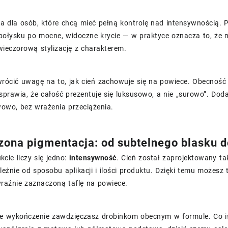
a dla osób, które chcą mieć pełną kontrolę nad intensywnością. P
 połysku po mocne, widoczne krycie — w praktyce oznacza to, że
ieczorową stylizację z charakterem.
rócić uwagę na to, jak cień zachowuje się na powiece. Obecność 
sprawia, że całość prezentuje się luksusowo, a nie „surowo”. D
wowo, bez wrażenia przeciążenia.
zona pigmentacja: od subtelnego blasku 
cie liczy się jedno:
intensywność
. Cień został zaprojektowany ta
eżnie od sposobu aplikacji i ilości produktu. Dzięki temu możesz 
yraźnie zaznaczoną taflę na powiece.
ce wykończenie zawdzięczasz drobinkom obecnym w formule. Co i