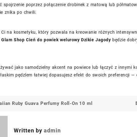
ić spojrzenie poprzez połączenie drobinek z matową lub półmatow
ie znika po chwili.
ży Ci na kosmetyku, który pozwala na kreowanie różnych intensyw
,
Glam Shop Cień do powiek welurowy Dzikie Jagody
będzie dobr
żywać jako samodzielny akcent na powiece lub łączyć z innymi ko
łaskim pędzlem łatwiej dopasujesz efekt do swoich preferencji — 
aiian Ruby Guava Perfumy Roll-On 10 ml
a
Written by
admin