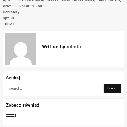
Apis
Lab Pharma Agnieszka Lewandowska Biokap Olidiodattero,
wpisu
Krem
Spray 125 Ml
Ochronny
Spf 30
100Ml
Written by
admin
Szukaj
Zobacz również
zzzzz