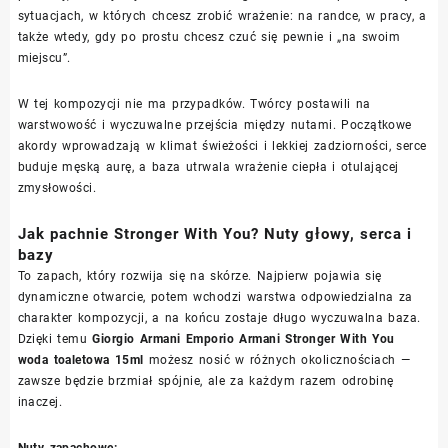
sytuacjach, w których chcesz zrobić wrażenie: na randce, w pracy, a
także wtedy, gdy po prostu chcesz czuć się pewnie i „na swoim
miejscu”.
W tej kompozycji nie ma przypadków. Twórcy postawili na
warstwowość i wyczuwalne przejścia między nutami. Początkowe
akordy wprowadzają w klimat świeżości i lekkiej zadziorności, serce
buduje męską aurę, a baza utrwala wrażenie ciepła i otulającej
zmysłowości.
Jak pachnie Stronger With You? Nuty głowy, serca i
bazy
To zapach, który rozwija się na skórze. Najpierw pojawia się
dynamiczne otwarcie, potem wchodzi warstwa odpowiedzialna za
charakter kompozycji, a na końcu zostaje długo wyczuwalna baza.
Dzięki temu
Giorgio Armani Emporio Armani Stronger With You
woda toaletowa 15ml
możesz nosić w różnych okolicznościach —
zawsze będzie brzmiał spójnie, ale za każdym razem odrobinę
inaczej.
Nuty zapachowe: