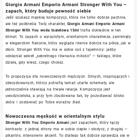
Giorgio Armani Emporio Armani Stronger With You –
zapach, który buduje pewność siebie
Jeśli szukasz męskiej kompozycji, która nie tylko dobrze pachnie,
ale też podkreśla Twój charakter,
Giorgio Armani Emporio Armani
Stronger With You woda toaletowa 15ml
trafia dokładnie w ten
klimat. To zapach o wyrazistym, orientalnym charakterze, zamknięty
w eleganckim flakonie, który wygląda równie dobrze na półce, jak w
dłoni. Stronger With You ma w sobie coś z tajemnicy: jakby
odsłaniał sekret „sekretnego równania miłości” — takiego, które
działa, gdy wiesz, czego chcesz.
To propozycja dla nowoczesnych mężczyzn. Silnych, inspirujących i
zdecydowanych, którzy potrafią łamać utarte schematy, ale
jednocześnie stawiają na trwałe relacje. Kompozycja jest
uwodzicielska, a przy tym zbudowana tak, by pozostawać blisko
skóry i zostawiać po Tobie wyraźny ślad.
Nowoczesna męskość w orientalnym stylu
Stronger With You Emporio Armani
jest zapachem, który łączy
kontrasty: z jednej strony ma w sobie ciepło i słodycz, z drugiej —
pikantny, intensywny akcent. To dlatego tak dobrze sprawdza się w