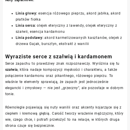
Linia głowy:
esencja różowego pieprzu, akord jabłka, akord
płatków fiołka
Linia serca:
olejek eteryczny z lawendy, olejek eteryczny z
szałwii, esencja kardamonu
Linia podstawy:
akord karmelizowanych kasztanów, olejek z
drzewa Gajak, bursztyn, ekstrakt z wanilii
Wyraziste serce z szałwią i kardamonem
Serce zapachu to prawdziwy znak rozpoznawczy. Wyróżnia się tu
szałwia
, która nadaje kompozycji męskości i charakteru, a także
połączenie kardamonu oraz pikantnego, różowego pieprzu. To
właśnie te elementy sprawiają, że zapach jest jednocześnie
elegancki i zmysłowy — nie jest „grzeczny”, ale pozostaje w dobrym
tonie.
Równolegle pojawiają się nuty wanilii oraz akcenty kojarzące się z
ciepłem i kremową głębią. Całość tworzy wrażenie mężczyzny, który
wie, czego chce, i potrafi przełożyć to na relacje, w których druga
strona czuje się bezpiecznie.