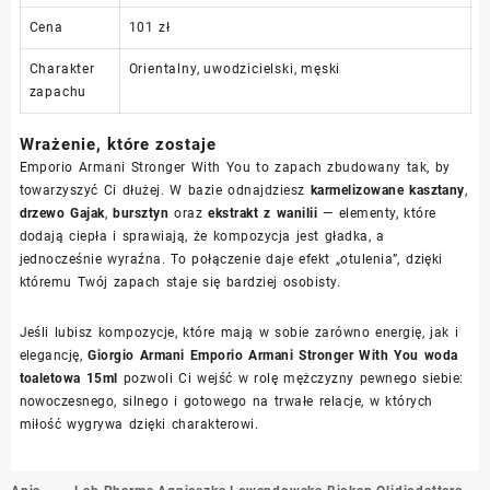
Cena
101 zł
Charakter
Orientalny, uwodzicielski, męski
zapachu
Wrażenie, które zostaje
Emporio Armani Stronger With You to zapach zbudowany tak, by
towarzyszyć Ci dłużej. W bazie odnajdziesz
karmelizowane kasztany
,
drzewo Gajak
,
bursztyn
oraz
ekstrakt z wanilii
— elementy, które
dodają ciepła i sprawiają, że kompozycja jest gładka, a
jednocześnie wyraźna. To połączenie daje efekt „otulenia”, dzięki
któremu Twój zapach staje się bardziej osobisty.
Jeśli lubisz kompozycje, które mają w sobie zarówno energię, jak i
elegancję,
Giorgio Armani Emporio Armani Stronger With You woda
toaletowa 15ml
pozwoli Ci wejść w rolę mężczyzny pewnego siebie:
nowoczesnego, silnego i gotowego na trwałe relacje, w których
miłość wygrywa dzięki charakterowi.
Nawigacja