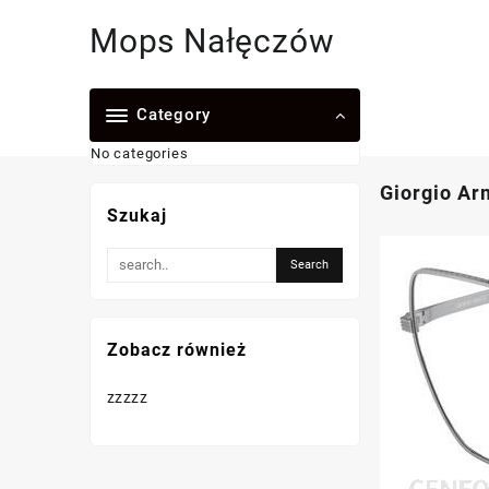
Skip
Mops Nałęczów
to
content
Category
No categories
Giorgio Ar
Szukaj
Zobacz również
zzzzz