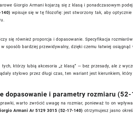
arowe Giorgio Armani kojarzą się z klasą i ponadczasowym pode
-140)
wpisuje się w tę filozofię: jest stworzony tak, aby optyczn
ru.
liczy się również proporcja i dopasowanie. Specyfikacja rozmiar
 w sposób bardziej przewidywalny, dzięki czemu łatwiej osiągną
 tych, którzy lubią akcesoria „z klasą” — bez przesady, ale z wycz
ądały stylowo przez długi czas, ten wariant jest kierunkiem, któr
 dopasowanie i parametry rozmiaru (52
oprawki, warto zwrócić uwagę na rozmiar, ponieważ to on wpływa
iorgio Armani Ar 5129 3015 (52-17-140)
otrzymujesz jasno okreś