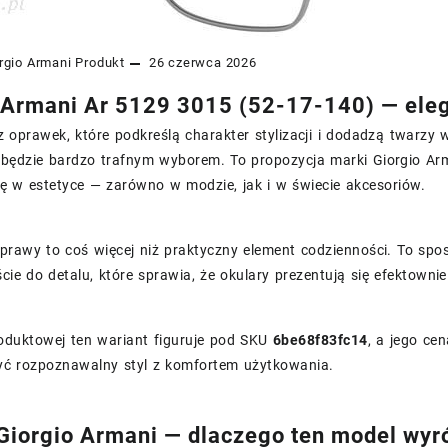
rgio Armani
Produkt
26 czerwca 2026
 Armani Ar 5129 3015 (52-17-140) — ele
z oprawek, które podkreślą charakter stylizacji i dodadzą twarzy 
będzie bardzo trafnym wyborem. To propozycja marki Giorgio Arm
ę w estetyce — zarówno w modzie, jak i w świecie akcesoriów.
prawy to coś więcej niż praktyczny element codzienności. To spo
cie do detalu, które sprawia, że okulary prezentują się efektownie
roduktowej ten wariant figuruje pod SKU
6be68f83fc14
, a jego ce
yć rozpoznawalny styl z komfortem użytkowania.
Giorgio Armani — dlaczego ten model wyróż