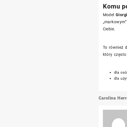
Komu po
Model
Giorg
„markowym” c
Ciebie.
To również 
który często
dla os
dla uż
Carolina Her
Nawigacj
wpisu