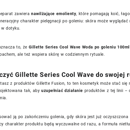
preparat zawiera
nawilżające emolienty
, które pomagają koić, łag
neracyjny charakter pielęgnacji po goleniu: skóra może wyglądać
 w dotyku.
oznacza to, że
Gillette Series Cool Wave Woda po goleniu 100ml
pachem, ale też wspiera skórę w codziennym rytuale.
czyć Gillette Series Cool Wave do swojej 
stasz z produktów Gillette Fusion, to ten kosmetyk może stać się
rojektowana tak, aby
uzupełniać działanie
produktów z tej linii –
nia.
osować ją po zakończeniu golenia, gdy skóra jest już oczyszczona
ący charakter produktu będą wyczuwalne od razu, a formuła niet