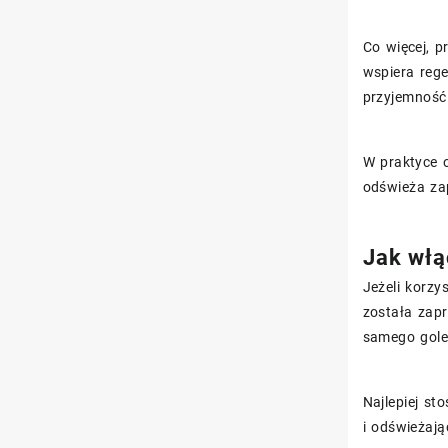
Co więcej, 
wspiera rege
przyjemność
W praktyce 
odświeża za
Jak włą
Jeżeli korzy
została zap
samego gole
Najlepiej st
i odświeżaj