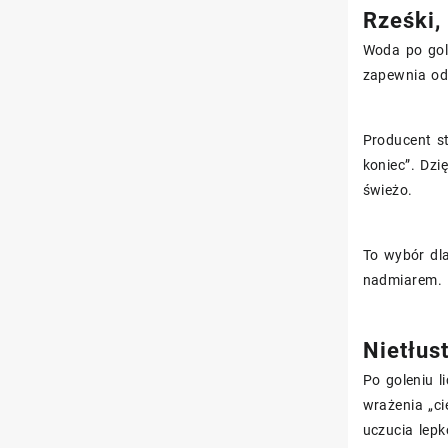
Rześki,
Woda po gole
zapewnia odś
Producent st
koniec”. Dzi
świeżo.
To wybór dla
nadmiarem.
Nietłust
Po goleniu 
wrażenia „ci
uczucia lepk