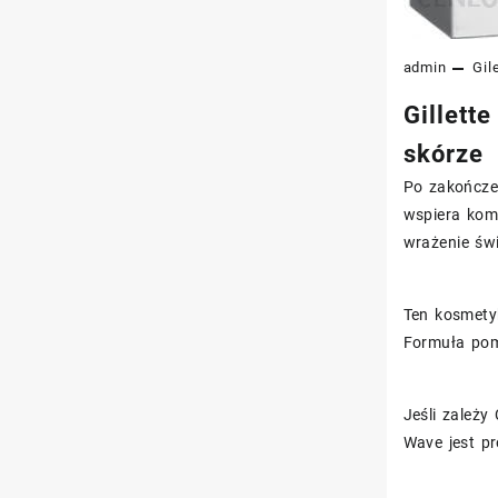
admin
Gil
Gillett
skórze
Po zakończen
wspiera kom
wrażenie świ
Ten kosmety
Formuła poma
Jeśli zależy
Wave jest pr