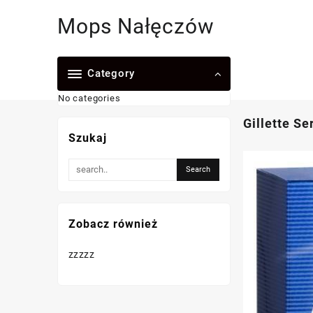
Skip
Mops Nałęczów
to
content
Category
No categories
Gillette S
Szukaj
Zobacz również
zzzzz