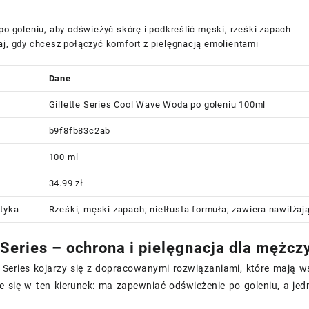
po goleniu, aby odświeżyć skórę i podkreślić męski, rześki zapach
aj, gdy chcesz połączyć komfort z pielęgnacją emolientami
Dane
Gillette Series Cool Wave Woda po goleniu 100ml
b9f8fb83c2ab
100 ml
34.99 zł
tyka
Rześki, męski zapach; nietłusta formuła; zawiera nawilżaj
e Series – ochrona i pielęgnacja dla mężcz
te Series kojarzy się z dopracowanymi rozwiązaniami, które mają 
e się w ten kierunek: ma zapewniać odświeżenie po goleniu, a jed