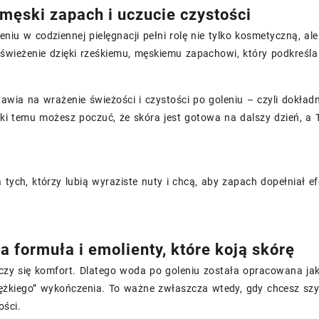
 męski zapach i uczucie czystości
niu w codziennej pielęgnacji pełni rolę nie tylko kosmetyczną, al
wieżenie dzięki rześkiemu, męskiemu zapachowi, który podkreśla 
awia na wrażenie świeżości i czystości po goleniu – czyli dokład
ęki temu możesz poczuć, że skóra jest gotowa na dalszy dzień, a
 tych, którzy lubią wyraziste nuty i chcą, aby zapach dopełniał ef
a formuła i emolienty, które koją skórę
liczy się komfort. Dlatego woda po goleniu została opracowana j
ężkiego” wykończenia. To ważne zwłaszcza wtedy, gdy chcesz szyb
ości.