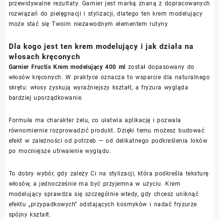
przewidywalne rezultaty. Garnier jest marką znaną z dopracowanych
rozwiązań do pielęgnacji i stylizacji, dlatego ten krem modelujący
może stać się Twoim niezawodnym elementem rutyny.
Dla kogo jest ten krem modelujący i jak działa na
włosach kręconych
Garnier Fructis Krem modelujący 400 ml
został dopasowany do
włosów kręconych. W praktyce oznacza to wsparcie dla naturalnego
skrętu: włosy zyskują wyraźniejszy kształt, a fryzura wygląda
bardziej uporządkowanie.
Formuła ma charakter żelu, co ułatwia aplikację i pozwala
równomiernie rozprowadzić produkt. Dzięki temu możesz budować
efekt w zależności od potrzeb — od delikatnego podkreślenia loków
po mocniejsze utrwalenie wyglądu.
To dobry wybór, gdy zależy Ci na stylizacji, która podkreśla teksturę
włosów, a jednocześnie ma być przyjemna w użyciu. Krem
modelujący sprawdza się szczególnie wtedy, gdy chcesz uniknąć
efektu „przypadkowych” odstających kosmyków i nadać fryzurze
spójny kształt.