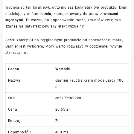
Wybierając ten kosmetyk, otrzymujesz konkretny typ produktu: krem
modelujący w formie
żelu
, zaprojektowany do pracy z
włosami
kręconymi
. To ważne, bo dopasowanie rodzaju włosów zwiększa
szansę na satysfakcjonujący efekt wizualny.
Jeżeli zależy Ci na oryginalnym produkcie od sprawdzonej marki,
Garnier jest wyborem, który warto rozważyć w codziennej rutynie
stylizacyjnej.
Cecha
Wartość
Nazwa
Garnier Fructis Krem modelujący 400
ml
SKU
ec217fdb97c0
Cena
20,65 zł
Rodzaj
Żel
Pojemność /
400 ml