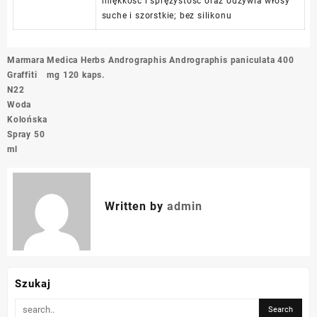
miękkość i sprężystość oraz odżywia włosy
suche i szorstkie; bez silikonu
Nawigacja
Marmara
Medica Herbs Andrographis Andrographis paniculata 400
wpisu
Graffiti
mg 120 kaps.
N22
Woda
Kolońska
Spray 50
ml
Written by
admin
Szukaj