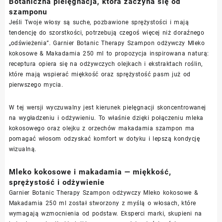
Botaniczna pielęgnacja, która zaczyna się od
szamponu
Jeśli Twoje włosy są suche, pozbawione sprężystości i mają
tendencję do szorstkości, potrzebują czegoś więcej niż doraźnego
„odświeżenia”. Garnier Botanic Therapy Szampon odżywczy Mleko
kokosowe & Makadamia 250 ml to propozycja inspirowana naturą:
receptura opiera się na odżywczych olejkach i ekstraktach roślin,
które mają wspierać miękkość oraz sprężystość pasm już od
pierwszego mycia.
W tej wersji wyczuwalny jest kierunek pielęgnacji skoncentrowanej
na wygładzeniu i odżywieniu. To właśnie dzięki połączeniu mleka
kokosowego oraz olejku z orzechów makadamia szampon ma
pomagać włosom odzyskać komfort w dotyku i lepszą kondycję
wizualną.
Mleko kokosowe i makadamia — miękkość,
sprężystość i odżywienie
Garnier Botanic Therapy Szampon odżywczy Mleko kokosowe &
Makadamia 250 ml został stworzony z myślą o włosach, które
wymagają wzmocnienia od podstaw. Eksperci marki, skupieni na