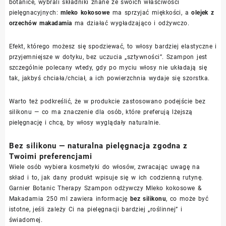
botanice, wybrali składniki znane ze swoich właściwości
pielęgnacyjnych:
mleko kokosowe
ma sprzyjać miękkości, a
olejek z
orzechów makadamia
ma działać wygładzająco i odżywczo.
Efekt, którego możesz się spodziewać, to włosy bardziej elastyczne i
przyjemniejsze w dotyku, bez uczucia „sztywności”. Szampon jest
szczególnie polecany wtedy, gdy po myciu włosy nie układają się
tak, jakbyś chciała/chciał, a ich powierzchnia wydaje się szorstka.
Warto też podkreślić, że w produkcie zastosowano podejście bez
silikonu — co ma znaczenie dla osób, które preferują lżejszą
pielęgnację i chcą, by włosy wyglądały naturalnie.
Bez silikonu — naturalna pielęgnacja zgodna z
Twoimi preferencjami
Wiele osób wybiera kosmetyki do włosów, zwracając uwagę na
skład i to, jak dany produkt wpisuje się w ich codzienną rutynę.
Garnier Botanic Therapy Szampon odżywczy Mleko kokosowe &
Makadamia 250 ml zawiera informację
bez silikonu
, co może być
istotne, jeśli zależy Ci na pielęgnacji bardziej „roślinnej” i
świadomej.