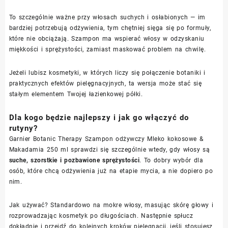
To szczególnie ważne przy włosach suchych i osłabionych — im
bardziej potrzebują odżywienia, tym chętniej sięga się po formuły,
które nie obciążają. Szampon ma wspierać włosy w odzyskaniu
miękkości i sprężystości, zamiast maskować problem na chwilę.
Jeżeli lubisz kosmetyki, w których liczy się połączenie botaniki i
praktycznych efektów pielęgnacyjnych, ta wersja może stać się
stałym elementem Twojej łazienkowej półki.
Dla kogo będzie najlepszy i jak go włączyć do
rutyny?
Garnier Botanic Therapy Szampon odżywczy Mleko kokosowe &
Makadamia 250 ml sprawdzi się szczególnie wtedy, gdy włosy są
suche, szorstkie i pozbawione sprężystości
. To dobry wybór dla
osób, które chcą odżywienia już na etapie mycia, a nie dopiero po
nim.
Jak używać? Standardowo na mokre włosy, masując skórę głowy i
rozprowadzając kosmetyk po długościach. Następnie spłucz
dokładnie i przejdź do kolejnych kroków pielęgnacji, jeśli stosujesz