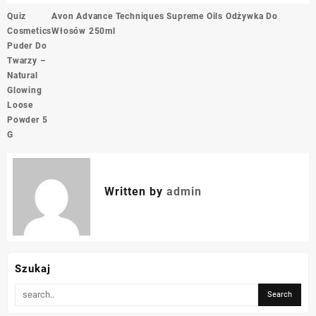
Nawigacja
Quiz
Avon Advance Techniques Supreme Oils Odżywka Do
wpisu
Cosmetics
Włosów 250ml
Puder Do
Twarzy –
Natural
Glowing
Loose
Powder 5
G
Written by
admin
Szukaj