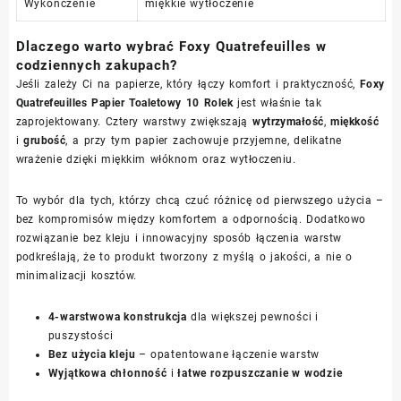
Wykończenie
miękkie wytłoczenie
Dlaczego warto wybrać Foxy Quatrefeuilles w
codziennych zakupach?
Jeśli zależy Ci na papierze, który łączy komfort i praktyczność,
Foxy
Quatrefeuilles Papier Toaletowy 10 Rolek
jest właśnie tak
zaprojektowany. Cztery warstwy zwiększają
wytrzymałość
,
miękkość
i
grubość
, a przy tym papier zachowuje przyjemne, delikatne
wrażenie dzięki miękkim włóknom oraz wytłoczeniu.
To wybór dla tych, którzy chcą czuć różnicę od pierwszego użycia –
bez kompromisów między komfortem a odpornością. Dodatkowo
rozwiązanie bez kleju i innowacyjny sposób łączenia warstw
podkreślają, że to produkt tworzony z myślą o jakości, a nie o
minimalizacji kosztów.
4-warstwowa konstrukcja
dla większej pewności i
puszystości
Bez użycia kleju
– opatentowane łączenie warstw
Wyjątkowa chłonność
i
łatwe rozpuszczanie w wodzie