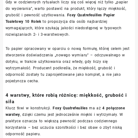
Gdy w codziennych rytuałach liczy się coś więcej niż tylko „papier
do wycierania”, warto postawić na produkt, który łączy miękkość,
grubość i pewność użytkowania.
Foxy Quatrefeuilles Papier
Toaletowy 10 Rolek
to propozycja dla osób najbardziej
wymagających, które szukają jakości niedostępnej w typowych
rozwiązaniach 2- i 3-warstwowych.
To papier opracowany w oparciu o nową formułę, której celem jest
stworzenie doświadczenia „nowego wymiaru” – odczuwalnego w
dotyku, w trakcie użytkowania oraz wtedy, gdy liczy się
wytrzymałość. Producent podkreśla, że miękkość, grubość i
odporność zostały tu zaprojektowane jako komplet, a nie jako
pojedyncza cecha.
4 warstwy, które robią różnicę: miękkość, grubość i
siła
Klucz tkwi w konstrukcji.
Foxy Quatrefeuilles
ma aż
4 połączone
warstwy
, dzięki czemu jest jednocześnie miękki i wytrzymały. W
praktyce oznacza to większą pewność podczas codziennego
korzystania – bez uczucia szorstkości i bez obaw o zbyt niską
odporność papieru.