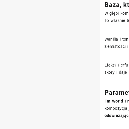
Baza, kt
W głębi komp
To właśnie t
Wanilia i to
ziemistości 
Efekt? Perfu
skóry i daj
Paramet
Fm World F
kompozycja 
odświeżając