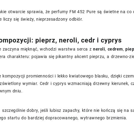
kie otwarcie sprawia, że perfumy FM 452 Pure są świetne na co d
ie liczy się świeży, nieprzesadzony odbiór.
mpozycji: pieprz, neroli, cedr i cyprys
e zaczyna mięknąć, wchodzi warstwa serca z
neroli
,
cedrem
,
pie
era charakteru: pojawia się pikantny akcent pieprzu, a drzewno-
e kompozycji promienności i lekko kwiatowego blasku, dzięki czemu
rozświetlony wymiar. Cedr i cyprys wzmacniają drzewny kierunek,
ywnym dniu.
t szczególnie dobry, jeśli lubisz zapachy, które nie kończą się na
ego startu do bardziej dopracowanego, wytrawnego brzmienia.