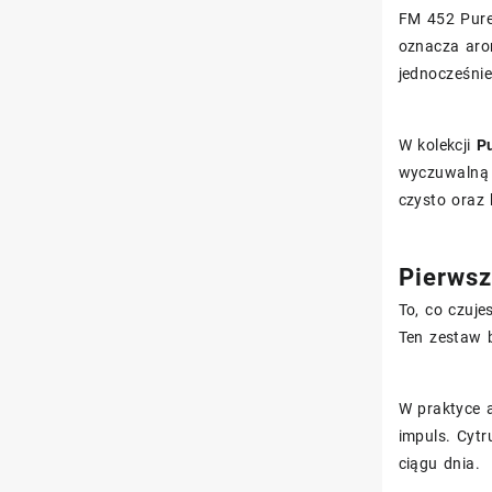
FM 452 Pure 
oznacza arom
jednocześnie
W kolekcji
P
wyczuwalną „
czysto oraz
Pierwsz
To, co czuje
Ten zestaw b
W praktyce a
impuls. Cytr
ciągu dnia.