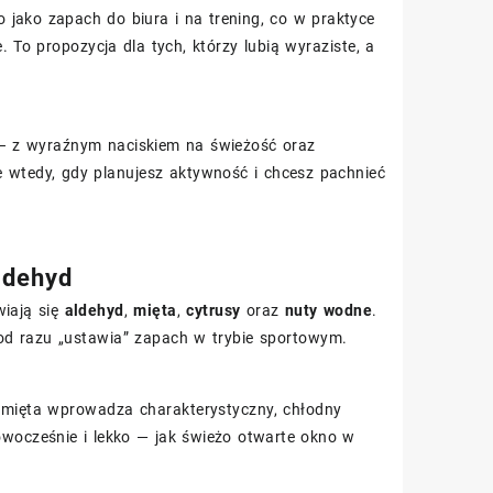
jako zapach do biura i na trening, co w praktyce
. To propozycja dla tych, którzy lubią wyraziste, a
– z wyraźnym naciskiem na świeżość oraz
e wtedy, gdy planujesz aktywność i chcesz pachnieć
aldehyd
wiają się
aldehyd
,
mięta
,
cytrusy
oraz
nuty wodne
.
a od razu „ustawia” zapach w trybie sportowym.
 a mięta wprowadza charakterystyczny, chłodny
owocześnie i lekko — jak świeżo otwarte okno w