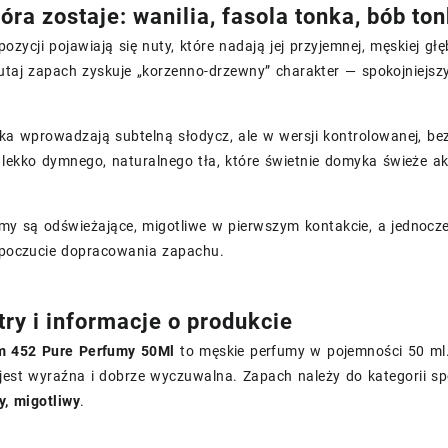
óra zostaje: wanilia, fasola tonka, bób to
ozycji pojawiają się nuty, które nadają jej przyjemnej, męskiej głę
utaj zapach zyskuje „korzenno-drzewny” charakter — spokojniejszy,
nka wprowadzają subtelną słodycz, ale w wersji kontrolowanej, be
i lekko dymnego, naturalnego tła, które świetnie domyka świeże a
my są odświeżające, migotliwe w pierwszym kontakcie, a jednocze
e poczucie dopracowania zapachu.
ry i informacje o produkcie
m 452 Pure Perfumy 50Ml
to męskie perfumy w pojemności 50 m
jest wyraźna i dobrze wyczuwalna. Zapach należy do kategorii sp
y, migotliwy
.