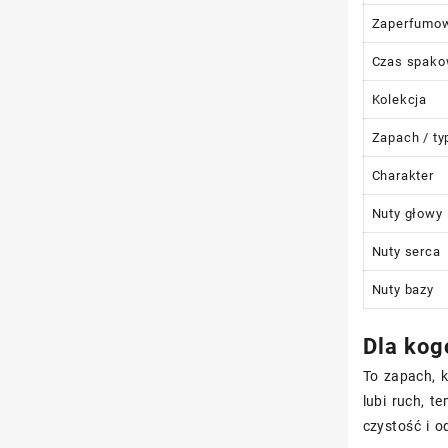
Zaperfumo
Czas spako
Kolekcja
Zapach / ty
Charakter
Nuty głowy
Nuty serca
Nuty bazy
Dla kog
To zapach, k
lubi ruch, t
czystość i o