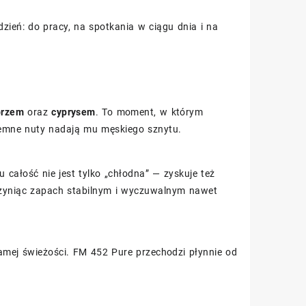
zień: do pracy, na spotkania w ciągu dnia i na
przem
oraz
cyprysem
. To moment, w którym
ziemne nuty nadają mu męskiego sznytu.
 całość nie jest tylko „chłodna” — zyskuje też
 czyniąc zapach stabilnym i wyczuwalnym nawet
 samej świeżości. FM 452 Pure przechodzi płynnie od