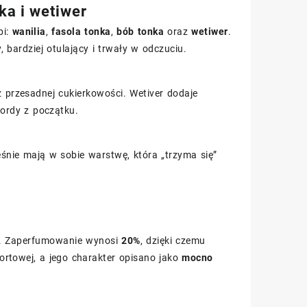
nka i wetiwer
bi:
wanilia
,
fasola tonka
,
bób tonka
oraz
wetiwer
.
 bardziej otulający i trwały w odczuciu.
z przesadnej cukierkowości. Wetiver dodaje
kordy z początku.
śnie mają w sobie warstwę, która „trzyma się”
l. Zaperfumowanie wynosi
20%
, dzięki czemu
ortowej, a jego charakter opisano jako
mocno