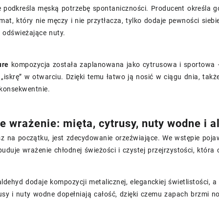
podkreśla męską potrzebę spontaniczności. Producent określa go 
at, który nie męczy i nie przytłacza, tylko dodaje pewności siebie
 odświeżające nuty.
ure
kompozycja została zaplanowana jako cytrusowa i sportowa 
iskrę” w otwarciu. Dzięki temu łatwo ją nosić w ciągu dnia, takż
 konsekwentnie.
e wrażenie: mięta, cytrusy, nuty wodne i 
sz na początku, jest zdecydowanie orzeźwiające. We wstępie poja
uduje wrażenie chłodnej świeżości i czystej przejrzystości, któr
ldehyd dodaje kompozycji metalicznej, eleganckiej świetlistości,
usy i nuty wodne dopełniają całość, dzięki czemu zapach brzmi n