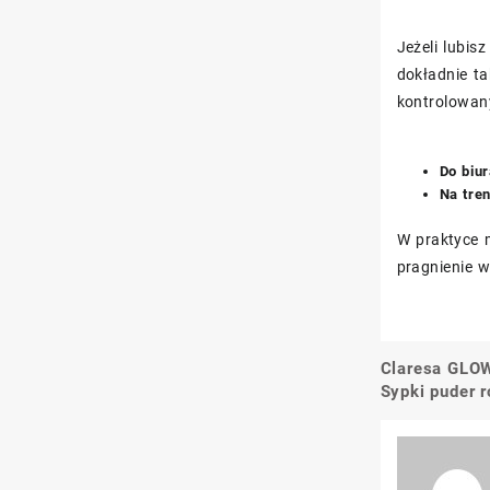
Jeżeli lubis
dokładnie ta
kontrolowany
Do biu
Na tre
W praktyce m
pragnienie w
Claresa GLO
Nawigacj
Sypki puder 
wpisu