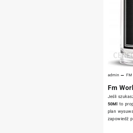
admin
FM 
Fm Worl
Jeśli szukas
50Ml
to prop
plan wysuwał
zapowiedź p