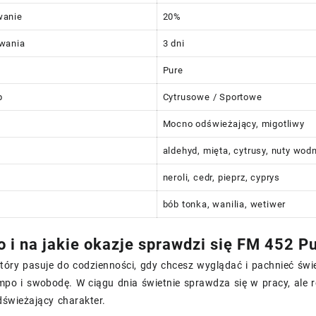
wanie
20%
wania
3 dni
Pure
p
Cytrusowe / Sportowe
Mocno odświeżający, migotliwy
aldehyd, mięta, cytrusy, nuty wod
neroli, cedr, pieprz, cyprys
bób tonka, wanilia, wetiwer
o i na jakie okazje sprawdzi się FM 452 P
tóry pasuje do codzienności, gdy chcesz wyglądać i pachnieć świ
empo i swobodę. W ciągu dnia świetnie sprawdza się w pracy, ale ró
dświeżający charakter.