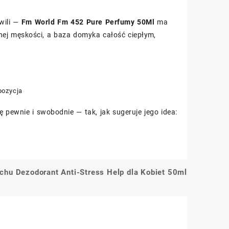
hwili —
Fm World Fm 452 Pure Perfumy 50Ml
ma
ewnej męskości, a baza domyka całość ciepłym,
pozycja
 pewnie i swobodnie — tak, jak sugeruje jego idea:
hu Dezodorant Anti-Stress Help dla Kobiet 50ml