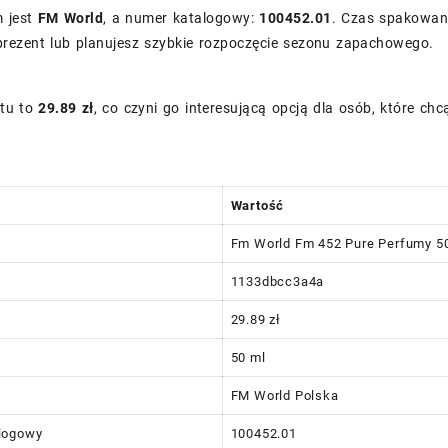
 jest
FM World
, a numer katalogowy:
100452.01
. Czas spakowan
rezent lub planujesz szybkie rozpoczęcie sezonu zapachowego.
tu to
29.89 zł
, co czyni go interesującą opcją dla osób, które ch
Wartość
Fm World Fm 452 Pure Perfumy 5
1133dbcc3a4a
29.89 zł
50 ml
FM World Polska
logowy
100452.01