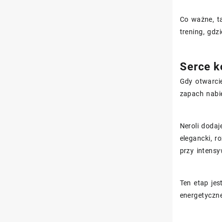
Co ważne, ta
trening, gdz
Serce ko
Gdy otwarci
zapach nabi
Neroli dodaj
elegancki, 
przy intens
Ten etap jes
energetyczn