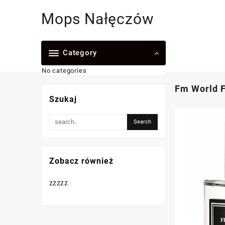
Skip
Mops Nałęczów
to
content
Category
No categories
Fm World 
Szukaj
Zobacz również
zzzzz