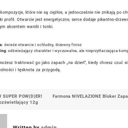
z kompozycje, które nie są ciężkie, a jednocześnie nie znikają po c
ki profil. Otwarcie jest energetyczne, serce dodaje pikantno-drz
m akcentem wanilii i tonki.
ra
: świeże otwarcie i schludny, drzewny finisz
ning
: odświeżający charakter i wyczuwalna, ale nieprzytłaczająca kom
ożesz traktować go jako zapach „na dzień”, kiedy chcesz czuć się
olności i tęsknota za przygodą.
W SUPER POW(D)ER!
Farmona NIVELAZIONE Bloker Zapac
a
rozświetlający 12g
Written by
admin