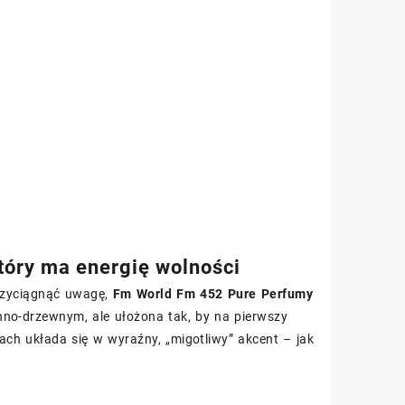
óry ma energię wolności
przyciągnąć uwagę,
Fm World Fm 452 Pure Perfumy
nno-drzewnym, ale ułożona tak, by na pierwszy
ch układa się w wyraźny, „migotliwy” akcent – jak