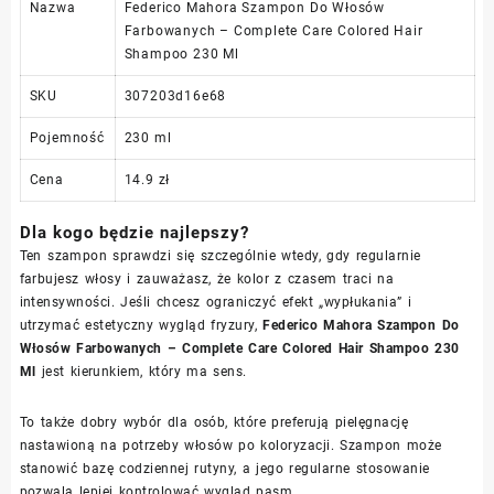
Nazwa
Federico Mahora Szampon Do Włosów
Farbowanych – Complete Care Colored Hair
Shampoo 230 Ml
SKU
307203d16e68
Pojemność
230 ml
Cena
14.9 zł
Dla kogo będzie najlepszy?
Ten szampon sprawdzi się szczególnie wtedy, gdy regularnie
farbujesz włosy i zauważasz, że kolor z czasem traci na
intensywności. Jeśli chcesz ograniczyć efekt „wypłukania” i
utrzymać estetyczny wygląd fryzury,
Federico Mahora Szampon Do
Włosów Farbowanych – Complete Care Colored Hair Shampoo 230
Ml
jest kierunkiem, który ma sens.
To także dobry wybór dla osób, które preferują pielęgnację
nastawioną na potrzeby włosów po koloryzacji. Szampon może
stanowić bazę codziennej rutyny, a jego regularne stosowanie
pozwala lepiej kontrolować wygląd pasm.