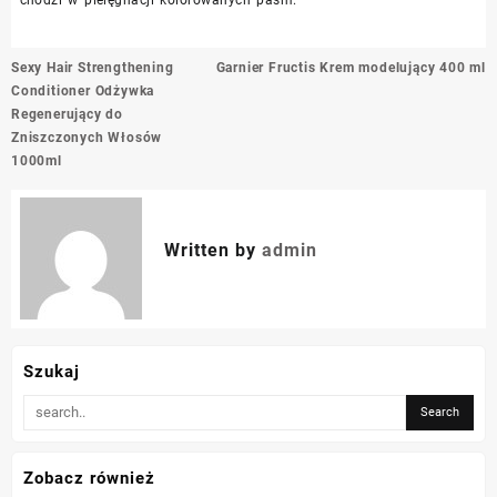
Nawigacja
Sexy Hair Strengthening
Garnier Fructis Krem modelujący 400 ml
wpisu
Conditioner Odżywka
Regenerujący do
Zniszczonych Włosów
1000ml
Written by
admin
Szukaj
Zobacz również