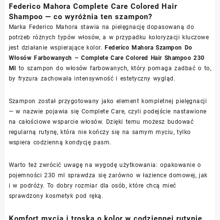
Federico Mahora Complete Care Colored Hair
Shampoo — co wyróżnia ten szampon?
Marka Federico Mahora stawia na pielęgnację dopasowaną do
potrzeb różnych typów włosów, a w przypadku koloryzacji kluczowe
jest działanie wspierające kolor.
Federico Mahora Szampon Do
Włosów Farbowanych – Complete Care Colored Hair Shampoo 230
Ml
to szampon do włosów farbowanych, który pomaga zadbać o to,
by fryzura zachowała intensywność i estetyczny wygląd.
Szampon został przygotowany jako element kompletnej pielęgnacji
— w nazwie pojawia się Complete Care, czyli podejście nastawione
na całościowe wsparcie włosów. Dzięki temu możesz budować
regularną rutynę, która nie kończy się na samym myciu, tylko
wspiera codzienną kondycję pasm.
Warto też zwrócić uwagę na wygodę użytkowania: opakowanie o
pojemności 230 ml sprawdza się zarówno w łazience domowej, jak
i w podróży. To dobry rozmiar dla osób, które chcą mieć
sprawdzony kosmetyk pod ręką.
Komfort mycia i troska o kolor w codziennej rutynie