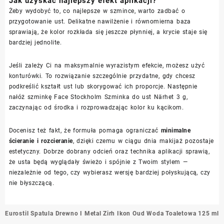
Jak uzyskać najlepszy efekt aplikacji?
Żeby wydobyć to, co najlepsze w szmince, warto zadbać o
przygotowanie ust. Delikatne nawilżenie i równomierna baza
sprawiają, że kolor rozkłada się jeszcze płynniej, a krycie staje się
bardziej jednolite.
Jeśli zależy Ci na maksymalnie wyrazistym efekcie, możesz użyć
konturówki. To rozwiązanie szczególnie przydatne, gdy chcesz
podkreślić kształt ust lub skorygować ich proporcje. Następnie
nałóż szminkę Face Stockholm Szminka do ust Närhet 3 g,
zaczynając od środka i rozprowadzając kolor ku kącikom.
Docenisz też fakt, że formuła pomaga ograniczać
minimalne
ścieranie i rozcieranie
, dzięki czemu w ciągu dnia makijaż pozostaje
estetyczny. Dobrze dobrany odcień oraz technika aplikacji sprawią,
że usta będą wyglądały świeżo i spójnie z Twoim stylem —
niezależnie od tego, czy wybierasz wersję bardziej połyskującą, czy
nie błyszczącą.
Nawigacja
Eurostil Spatula Drewno I Metal
Zirh Ikon Oud Woda Toaletowa 125 ml
wpisu