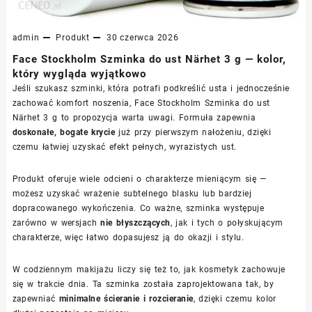
admin
Produkt
30 czerwca 2026
Face Stockholm Szminka do ust Närhet 3 g — kolor,
który wygląda wyjątkowo
Jeśli szukasz szminki, która potrafi podkreślić usta i jednocześnie
zachować komfort noszenia, Face Stockholm Szminka do ust
Närhet 3 g to propozycja warta uwagi. Formuła zapewnia
doskonałe, bogate krycie
już przy pierwszym nałożeniu, dzięki
czemu łatwiej uzyskać efekt pełnych, wyrazistych ust.
Produkt oferuje wiele odcieni o charakterze mieniącym się —
możesz uzyskać wrażenie subtelnego blasku lub bardziej
dopracowanego wykończenia. Co ważne, szminka występuje
zarówno w wersjach
nie błyszczących
, jak i tych o połyskującym
charakterze, więc łatwo dopasujesz ją do okazji i stylu.
W codziennym makijażu liczy się też to, jak kosmetyk zachowuje
się w trakcie dnia. Ta szminka została zaprojektowana tak, by
zapewniać
minimalne ścieranie i rozcieranie
, dzięki czemu kolor