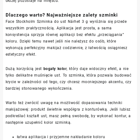
dłużej pozostaje na miejscu.
Dlaczego warto? Najważniejsze zalety szminki
Face Stockholm Szminka do ust Närhet 3 g wyróżnia się przede
wszystkim praktycznością. Aplikacja jest prosta, a sama
konsystencja sprzyja równej aplikacji bez efektu „przeciągania”
koloru. Dzięki temu nawet jeśli nie należysz do osób, które
wykonują perfekcyjny makijaż codziennie, z łatwością osiągniesz
estetyczny efekt.
Dużą korzyścią jest
bogaty kolor
, który daje widoczny efekt, a nie
tylko delikatne muśnięcie ust. To szminka, która pozwala budować
krycie w zależności od tego, czy chcesz mocniejszego akcentu, czy
bardziej stonowanego wykończenia.
Warto też zwrócić uwagę na możliwość dopasowania techniki
makijażowej: produkt świetnie współgra z konturówką. Jeśli lubisz
podkreślać kształt ust, masz pełną swobodę, by wykonać kontur, a
następnie uzupełnić kolor szminką.
łatwa aplikacja i przyjemne nakładanie koloru