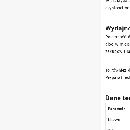
W praktyce 
czystości na
Wydajno
Pojemność 6
albo w miejs
zakupów i ła
To również d
Preparat je
Dane te
Parametr
Nazwa