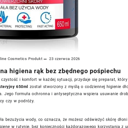
line Cosmetics
Produkt
23 czerwca 2026
na higiena rąk bez zbędnego pośpiechu
ę czystość i komfort w każdej sytuacji, przydaje się preparat, któr
kteryjny 650ml
został stworzony z myślą o codziennej higienie dł
a. Jego formuła ochronna i antyseptyczna wspiera usuwanie drob
cy czy w podróży.
ła bezużycia wody, co oznacza, że możesz odświeżyć skórę dłoni w
gienę w rutynie, bez konieczności każdorazowego korzystania z u