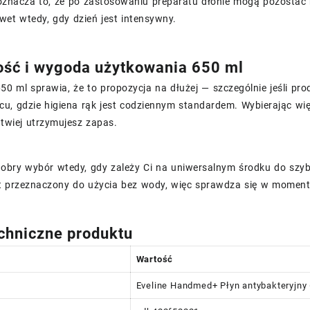
oznacza to, że po zastosowaniu preparatu dłonie mogą pozostać 
wet wtedy, gdy dzień jest intensywny.
ść i wygoda użytkowania 650 ml
50 ml sprawia, że to propozycja na dłużej — szczególnie jeśli p
cu, gdzie higiena rąk jest codziennym standardem. Wybierając wi
twiej utrzymujesz zapas.
obry wybór wtedy, gdy zależy Ci na uniwersalnym środku do szybk
st przeznaczony do użycia bez wody, więc sprawdza się w moment
chniczne produktu
Wartość
Eveline Handmed+ Płyn antybakteryjny