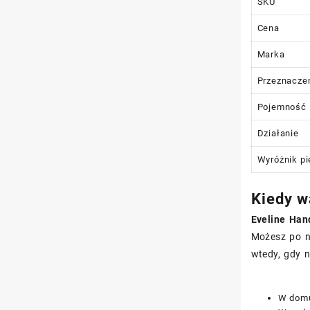
SKU
Cena
Marka
Przeznacze
Pojemność
Działanie
Wyróżnik pi
Kiedy w
Eveline Han
Możesz po ni
wtedy, gdy n
W domu