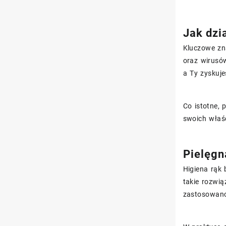
Jak dzi
Kluczowe zn
oraz wirusó
a Ty zyskuje
Co istotne, 
swoich właś
Pielęgna
Higiena rąk
takie rozwią
zastosowa