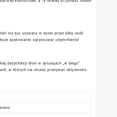
bardziej komfortowe, a Ty łatwiej utrzymasz nawyk
rodukt ma być używany w domu przez kilka osób
ększe opakowanie, ograniczasz częstotliwość
iej dezynfekcji dłoni w sytuacjach „w biegu”.
ach, w których nie chcesz przerywać aktywności.
 650ml