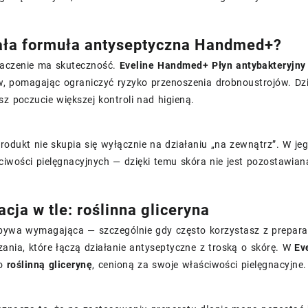
ała formuła antyseptyczna Handmed+?
aczenie ma skuteczność.
Eveline Handmed+ Płyn antybakteryjny
w, pomagając ograniczyć ryzyko przenoszenia drobnoustrojów. Dz
sz poczucie większej kontroli nad higieną.
produkt nie skupia się wyłącznie na działaniu „na zewnątrz”. W jeg
ciwości pielęgnacyjnych — dzięki temu skóra nie jest pozostawia
cja w tle: roślinna gliceryna
 bywa wymagająca — szczególnie gdy często korzystasz z prepara
zania, które łączą działanie antyseptyczne z troską o skórę. W
Ev
no
roślinną glicerynę
, cenioną za swoje właściwości pielęgnacyjne.