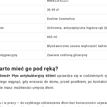
edb422f52221
26.99 zł
Eveline Cosmetics
nie
Ochronna, antyseptyczna higiena rąk (
650 ml
Błyskawicznie usuwa większość bakter
elęgnacyjny
Zawiera roślinną glicerynę
arto mieć go pod ręką?
dmed+ Płyn antybakteryjny 650ml
sprawdza się w codziennych sy
ego sięgnąć, gdy wracasz do domu, przed posiłkiem, po kontakcie
ie masz możliwości umycia dłoni.
 i w pracy — do szybkiego odświeżenia dłoni bez konieczności używa