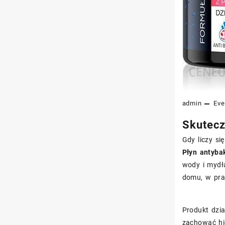
admin
Eve
Skutecz
Gdy liczy si
Płyn antyba
wody i mydł
domu, w pra
Produkt dzia
zachować hi