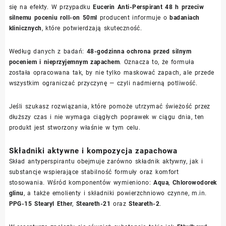
się na efekty. W przypadku
Eucerin Anti-Perspirant 48 h przeciw
silnemu poceniu roll-on 50ml
producent informuje o
badaniach
klinicznych
, które potwierdzają skuteczność.
Według danych z badań:
48-godzinna ochrona przed silnym
poceniem i nieprzyjemnym zapachem
. Oznacza to, że formuła
została opracowana tak, by nie tylko maskować zapach, ale przede
wszystkim ograniczać przyczynę — czyli nadmierną potliwość.
Jeśli szukasz rozwiązania, które pomoże utrzymać świeżość przez
dłuższy czas i nie wymaga ciągłych poprawek w ciągu dnia, ten
produkt jest stworzony właśnie w tym celu.
Składniki aktywne i kompozycja zapachowa
Skład antyperspirantu obejmuje zarówno składnik aktywny, jak i
substancje wspierające stabilność formuły oraz komfort
stosowania. Wśród komponentów wymieniono:
Aqua
,
Chlorowodorek
glinu
, a także emolienty i składniki powierzchniowo czynne, m.in.
PPG-15 Stearyl Ether
,
Steareth-21
oraz
Steareth-2
.