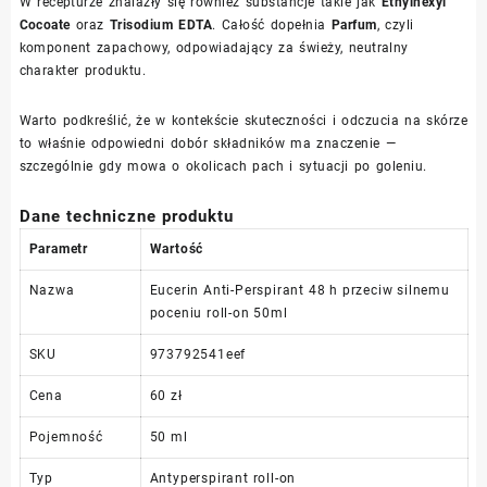
W recepturze znalazły się również substancje takie jak
Ethylhexyl
Cocoate
oraz
Trisodium EDTA
. Całość dopełnia
Parfum
, czyli
komponent zapachowy, odpowiadający za świeży, neutralny
charakter produktu.
Warto podkreślić, że w kontekście skuteczności i odczucia na skórze
to właśnie odpowiedni dobór składników ma znaczenie —
szczególnie gdy mowa o okolicach pach i sytuacji po goleniu.
Dane techniczne produktu
Parametr
Wartość
Nazwa
Eucerin Anti-Perspirant 48 h przeciw silnemu
poceniu roll-on 50ml
SKU
973792541eef
Cena
60 zł
Pojemność
50 ml
Typ
Antyperspirant roll-on