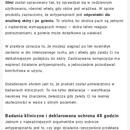
50ml
został opracowany tak, by sprawdzał się w codziennym
użytkowaniu, również wtedy, gdy skóra jest wrażliwa. W opisie
produktu zaznaczono, że antyperspirant jest
odpowiedni dla
wrażliwej skóry i po goleniu
. To istotne, bo okolice pach są jednymi
z najbardziej wymagających miejsc — skóra łatwo reaguje
podrażnieniami, a golenie może dodatkowo ją osłabiać.
W praktyce oznacza to, że możesz sięgnąć po ten kosmetyk
zarówno w dni intensywnego ruchu, jak i wtedy, gdy zależy Ci na
delikatniejszym podejściu do skóry. Zastosowana kompozycja ma
wspierać działanie antyperspirantu, a jednocześnie pozostawać
komfortowa w użyciu.
Dodatkowym atutem jest to, że produkt został potwierdzony w
badaniach klinicznych. To nie tylko deklaracja — weryfikacja
naukowa ma znaczenie, zwłaszcza gdy zależy Ci na realnej
skuteczności w walce z silnym poceniem.
Badania kliniczne i deklarowana ochrona 48 godzin
Jednym z najważniejszych argumentów przy wyborze
antyperspirantu jest to, czy jego działanie rzeczywiście przekłada