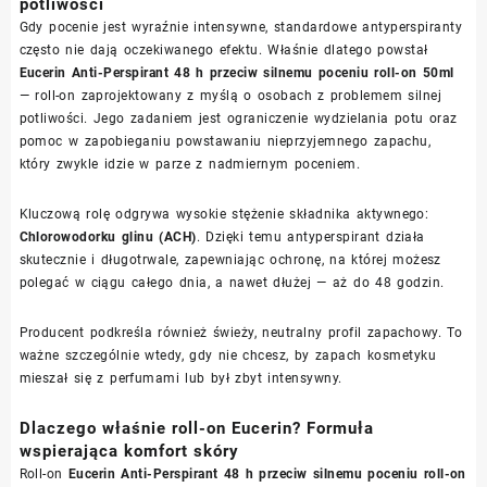
potliwości
Gdy pocenie jest wyraźnie intensywne, standardowe antyperspiranty
często nie dają oczekiwanego efektu. Właśnie dlatego powstał
Eucerin Anti-Perspirant 48 h przeciw silnemu poceniu roll-on 50ml
— roll-on zaprojektowany z myślą o osobach z problemem silnej
potliwości. Jego zadaniem jest ograniczenie wydzielania potu oraz
pomoc w zapobieganiu powstawaniu nieprzyjemnego zapachu,
który zwykle idzie w parze z nadmiernym poceniem.
Kluczową rolę odgrywa wysokie stężenie składnika aktywnego:
Chlorowodorku glinu (ACH)
. Dzięki temu antyperspirant działa
skutecznie i długotrwale, zapewniając ochronę, na której możesz
polegać w ciągu całego dnia, a nawet dłużej — aż do 48 godzin.
Producent podkreśla również świeży, neutralny profil zapachowy. To
ważne szczególnie wtedy, gdy nie chcesz, by zapach kosmetyku
mieszał się z perfumami lub był zbyt intensywny.
Dlaczego właśnie roll-on Eucerin? Formuła
wspierająca komfort skóry
Roll-on
Eucerin Anti-Perspirant 48 h przeciw silnemu poceniu roll-on