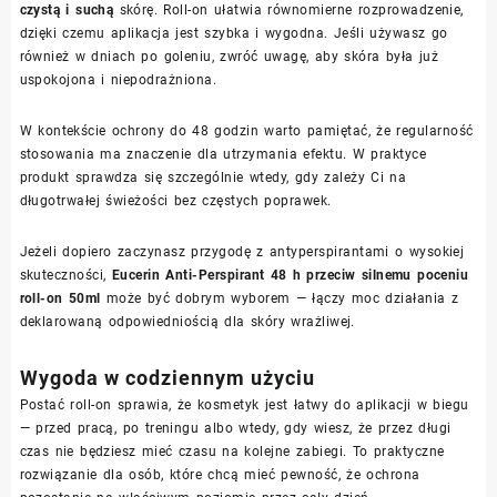
czystą i suchą
skórę. Roll-on ułatwia równomierne rozprowadzenie,
dzięki czemu aplikacja jest szybka i wygodna. Jeśli używasz go
również w dniach po goleniu, zwróć uwagę, aby skóra była już
uspokojona i niepodrażniona.
W kontekście ochrony do 48 godzin warto pamiętać, że regularność
stosowania ma znaczenie dla utrzymania efektu. W praktyce
produkt sprawdza się szczególnie wtedy, gdy zależy Ci na
długotrwałej świeżości bez częstych poprawek.
Jeżeli dopiero zaczynasz przygodę z antyperspirantami o wysokiej
skuteczności,
Eucerin Anti-Perspirant 48 h przeciw silnemu poceniu
roll-on 50ml
może być dobrym wyborem — łączy moc działania z
deklarowaną odpowiedniością dla skóry wrażliwej.
Wygoda w codziennym użyciu
Postać roll-on sprawia, że kosmetyk jest łatwy do aplikacji w biegu
— przed pracą, po treningu albo wtedy, gdy wiesz, że przez długi
czas nie będziesz mieć czasu na kolejne zabiegi. To praktyczne
rozwiązanie dla osób, które chcą mieć pewność, że ochrona