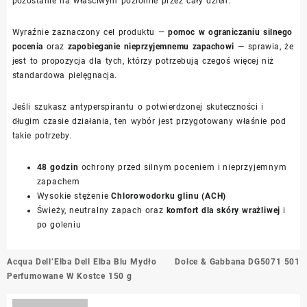
pozostanie na właściwym poziomie przez cały dzień.
Wyraźnie zaznaczony cel produktu —
pomoc w ograniczaniu silnego
pocenia
oraz
zapobieganie nieprzyjemnemu zapachowi
— sprawia, że
jest to propozycja dla tych, którzy potrzebują czegoś więcej niż
standardowa pielęgnacja.
Jeśli szukasz antyperspirantu o potwierdzonej skuteczności i
długim czasie działania, ten wybór jest przygotowany właśnie pod
takie potrzeby.
48 godzin
ochrony przed silnym poceniem i nieprzyjemnym
zapachem
Wysokie stężenie
Chlorowodorku glinu (ACH)
Świeży, neutralny zapach oraz
komfort dla skóry wrażliwej
i
po goleniu
Nawigacja
Acqua Dell’Elba Dell Elba Blu Mydło
Dolce & Gabbana DG5071 501
wpisu
Perfumowane W Kostce 150 g