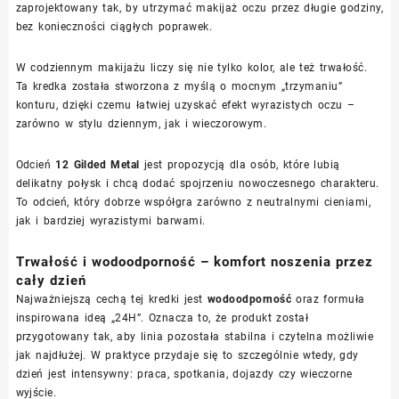
zaprojektowany tak, by utrzymać makijaż oczu przez długie godziny,
bez konieczności ciągłych poprawek.
W codziennym makijażu liczy się nie tylko kolor, ale też trwałość.
Ta kredka została stworzona z myślą o mocnym „trzymaniu”
konturu, dzięki czemu łatwiej uzyskać efekt wyrazistych oczu –
zarówno w stylu dziennym, jak i wieczorowym.
Odcień
12 Gilded Metal
jest propozycją dla osób, które lubią
delikatny połysk i chcą dodać spojrzeniu nowoczesnego charakteru.
To odcień, który dobrze współgra zarówno z neutralnymi cieniami,
jak i bardziej wyrazistymi barwami.
Trwałość i wodoodporność – komfort noszenia przez
cały dzień
Najważniejszą cechą tej kredki jest
wodoodporność
oraz formuła
inspirowana ideą „24H”. Oznacza to, że produkt został
przygotowany tak, aby linia pozostała stabilna i czytelna możliwie
jak najdłużej. W praktyce przydaje się to szczególnie wtedy, gdy
dzień jest intensywny: praca, spotkania, dojazdy czy wieczorne
wyjście.