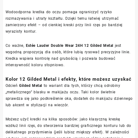
Wodoodporna kredka do oczu pomaga ograniczyć ryzyko
rozmazywania i utraty kształtu. Dzięki temu łatwiej utrzymać
zamierzony efekt – od cienkiej kreski przy linii rzęs po bardziej
wyrazisty kontur.
Co ważne,
Estée Lauder Double Wear 24H 12 Gilded Metal
jest
wygodną propozycją dla osób, które lubią rysować precyzyjne linie.
Kredka wspiera kontrolę nad grubością i pozwala budować
intensywność koloru stopniowo.
Kolor 12 Gilded Metal i efekty, które możesz uzyskać
Odcień
Gilded Metal
to wariant dla tych, którzy chcą odrobiny
„metalicznego” blasku w makijażu oczu. Taki kolor świetnie
sprawdza się jako podkreślenie oka, dodatek do makijażu dziennego
lub akcent w stylizacji na wieczór.
Możesz użyć kredki na kilka sposobów: jako klasyczną kreskę
wzdłuż linii rzęs, do stworzenia bardziej graficznego konturu lub do
delikatnego przydymienia (jeśli lubisz miększy efekt). W zależności