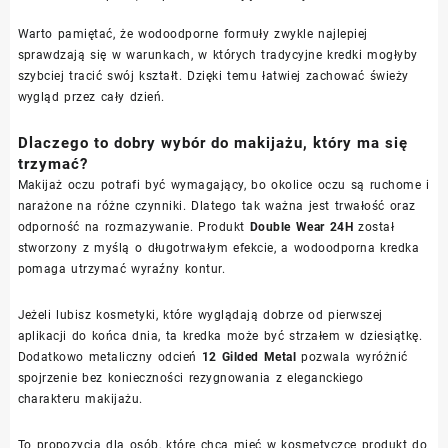
Warto pamiętać, że wodoodporne formuły zwykle najlepiej
sprawdzają się w warunkach, w których tradycyjne kredki mogłyby
szybciej tracić swój kształt. Dzięki temu łatwiej zachować świeży
wygląd przez cały dzień.
Dlaczego to dobry wybór do makijażu, który ma się
trzymać?
Makijaż oczu potrafi być wymagający, bo okolice oczu są ruchome i
narażone na różne czynniki. Dlatego tak ważna jest trwałość oraz
odporność na rozmazywanie. Produkt
Double Wear 24H
został
stworzony z myślą o długotrwałym efekcie, a wodoodporna kredka
pomaga utrzymać wyraźny kontur.
Jeżeli lubisz kosmetyki, które wyglądają dobrze od pierwszej
aplikacji do końca dnia, ta kredka może być strzałem w dziesiątkę.
Dodatkowo metaliczny odcień
12 Gilded Metal
pozwala wyróżnić
spojrzenie bez konieczności rezygnowania z eleganckiego
charakteru makijażu.
To propozycja dla osób, które chcą mieć w kosmetyczce produkt do