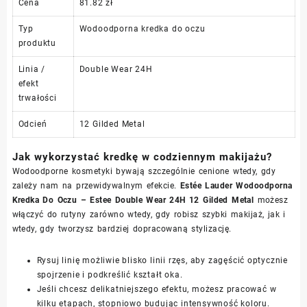
Cena
81.82 zł
Typ
Wodoodporna kredka do oczu
produktu
Linia /
Double Wear 24H
efekt
trwałości
Odcień
12 Gilded Metal
Jak wykorzystać kredkę w codziennym makijażu?
Wodoodporne kosmetyki bywają szczególnie cenione wtedy, gdy
zależy nam na przewidywalnym efekcie.
Estée Lauder Wodoodporna
Kredka Do Oczu – Estee Double Wear 24H 12 Gilded Metal
możesz
włączyć do rutyny zarówno wtedy, gdy robisz szybki makijaż, jak i
wtedy, gdy tworzysz bardziej dopracowaną stylizację.
Rysuj linię możliwie blisko linii rzęs, aby zagęścić optycznie
spojrzenie i podkreślić kształt oka.
Jeśli chcesz delikatniejszego efektu, możesz pracować w
kilku etapach, stopniowo budując intensywność koloru.