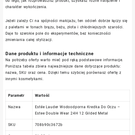
od tego, jak rozprowadzisz produkt, uzyskasz różne natężenie i
charakter wykończenia.
Jeżeli zależy Ci na spójności makijażu, ten odcień dobrze łączy się
z paletami w tonach brązu, beżu, złota i chłodniejszych szarości.
Daje to szerokie pole do eksperymentów, bez konieczności
zmieniania całej stylizacji.
Dane produktu i informacje techniczne
Na potrzeby oferty warto mieć pod ręką podstawowe informacje.
Poniższa tabela zbiera najważniejsze dane dotyczące produktu:
nazwa, SKU oraz cena. Dzięki temu szybciej porównasz ofertę z
innymi kosmetykami.
Parametr
Wartość
Nazwa
Estée Lauder Wodoodporna Kredka Do Oczu –
Estee Double Wear 24H 12 Gilded Metal
SKU
708b90c3672b