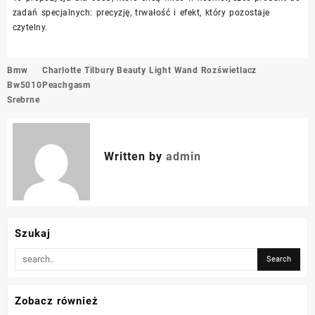
zadań specjalnych: precyzję, trwałość i efekt, który pozostaje
czytelny.
Nawigacja
Bmw
Charlotte Tilbury Beauty Light Wand Rozświetlacz
wpisu
Bw5010
Peachgasm
Srebrne
Written by
admin
Szukaj
Zobacz również