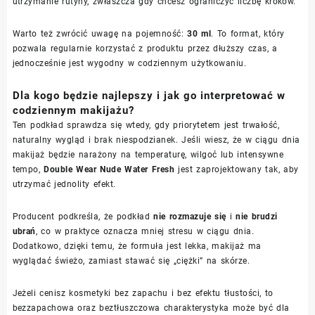
utrzymanie rutyny, zwłaszcza gdy chcesz ograniczyć liczbę kroków.
Warto też zwrócić uwagę na pojemność:
30 ml
. To format, który
pozwala regularnie korzystać z produktu przez dłuższy czas, a
jednocześnie jest wygodny w codziennym użytkowaniu.
Dla kogo będzie najlepszy i jak go interpretować w
codziennym makijażu?
Ten podkład sprawdza się wtedy, gdy priorytetem jest trwałość,
naturalny wygląd i brak niespodzianek. Jeśli wiesz, że w ciągu dnia
makijaż będzie narażony na temperaturę, wilgoć lub intensywne
tempo,
Double Wear Nude Water Fresh
jest zaprojektowany tak, aby
utrzymać jednolity efekt.
Producent podkreśla, że podkład
nie rozmazuje się
i
nie brudzi
ubrań
, co w praktyce oznacza mniej stresu w ciągu dnia.
Dodatkowo, dzięki temu, że formuła jest lekka, makijaż ma
wyglądać świeżo, zamiast stawać się „ciężki” na skórze.
Jeżeli cenisz kosmetyki bez zapachu i bez efektu tłustości, to
bezzapachowa oraz beztłuszczowa charakterystyka może być dla