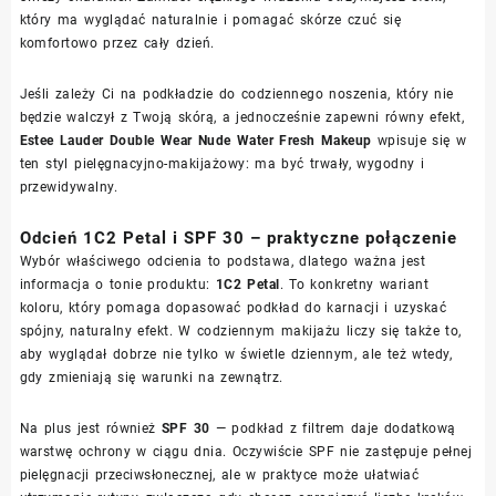
który ma wyglądać naturalnie i pomagać skórze czuć się
komfortowo przez cały dzień.
Jeśli zależy Ci na podkładzie do codziennego noszenia, który nie
będzie walczył z Twoją skórą, a jednocześnie zapewni równy efekt,
Estee Lauder Double Wear Nude Water Fresh Makeup
wpisuje się w
ten styl pielęgnacyjno-makijażowy: ma być trwały, wygodny i
przewidywalny.
Odcień 1C2 Petal i SPF 30 – praktyczne połączenie
Wybór właściwego odcienia to podstawa, dlatego ważna jest
informacja o tonie produktu:
1C2 Petal
. To konkretny wariant
koloru, który pomaga dopasować podkład do karnacji i uzyskać
spójny, naturalny efekt. W codziennym makijażu liczy się także to,
aby wyglądał dobrze nie tylko w świetle dziennym, ale też wtedy,
gdy zmieniają się warunki na zewnątrz.
Na plus jest również
SPF 30
— podkład z filtrem daje dodatkową
warstwę ochrony w ciągu dnia. Oczywiście SPF nie zastępuje pełnej
pielęgnacji przeciwsłonecznej, ale w praktyce może ułatwiać