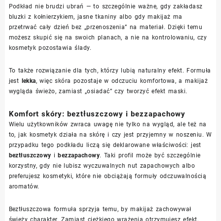
Podkład nie brudzi ubrań — to szczególnie ważne, gdy zakładasz
bluzki z kołnierzykiem, jasne tkaniny albo gdy makijaż ma
przetrwać cały dzień bez „przenoszenia” na materiał. Dzięki temu
możesz skupić się na swoich planach, a nie na kontrolowaniu, czy
kosmetyk pozostawia ślady.
To także rozwiązanie dla tych, którzy lubią naturalny efekt. Formuła
jest
lekka
, więc skóra pozostaje w odczuciu komfortowa, a makijaż
wygląda świeżo, zamiast „osiadać” czy tworzyć efekt maski.
Komfort skóry: beztłuszczowy i bezzapachowy
Wielu użytkowników zwraca uwagę nie tylko na wygląd, ale też na
to, jak kosmetyk działa na skórę i czy jest przyjemny w noszeniu. W
przypadku tego podkładu liczą się deklarowane właściwości: jest
beztłuszczowy
i
bezzapachowy
. Taki profil może być szczególnie
korzystny, gdy nie lubisz wyczuwalnych nut zapachowych albo
preferujesz kosmetyki, które nie obciążają formuły odczuwalnością
aromatów.
Beztłuszczowa formuła sprzyja temu, by makijaż zachowywał
świeży charakter. Zamiast ciężkiego wrażenia otrzymujesz efekt,