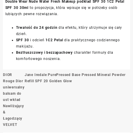
Double Wear Nude Water Fresh Makeup podkład SPF 30 1C2 Petal
SPF 30 30ml
to propozycja, która wpisuje się w potrzeby osób
lubiących pewne rozwiązania.
Trwałość do 24 godzin
dla efektu, który utrzymuje się cały
dzień.
SPF 30
i odcień
1C2 Petal
dla praktycznego codziennego
makijażu.
Beztłuszczowy i bezzapachowy
charakter formuły dla
komfortowego noszenia.
Nawigacja
DIOR
Jane Iredale PurePressed Base Pressed Mineral Powder
wpisu
Rouge Dior
Refill SPF 20 Golden Glow
uniwersalny
balsam do
ust wkład
Nawilżający
&
Łagodzący
VELVET