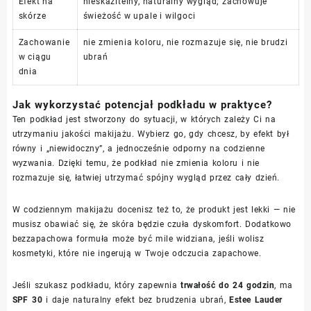
Efekt na
nieskazitelny, naturalny wygląd; zachowuje
skórze
świeżość w upale i wilgoci
Zachowanie
nie zmienia koloru, nie rozmazuje się, nie brudzi
w ciągu
ubrań
dnia
Jak wykorzystać potencjał podkładu w praktyce?
Ten podkład jest stworzony do sytuacji, w których zależy Ci na
utrzymaniu jakości makijażu. Wybierz go, gdy chcesz, by efekt był
równy i „niewidoczny”, a jednocześnie odporny na codzienne
wyzwania. Dzięki temu, że podkład nie zmienia koloru i nie
rozmazuje się, łatwiej utrzymać spójny wygląd przez cały dzień.
W codziennym makijażu docenisz też to, że produkt jest lekki — nie
musisz obawiać się, że skóra będzie czuła dyskomfort. Dodatkowo
bezzapachowa formuła może być mile widziana, jeśli wolisz
kosmetyki, które nie ingerują w Twoje odczucia zapachowe.
Jeśli szukasz podkładu, który zapewnia
trwałość do 24 godzin
, ma
SPF 30
i daje naturalny efekt bez brudzenia ubrań,
Estee Lauder