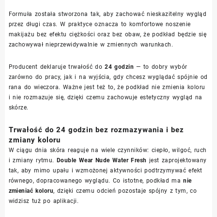
Formuła została stworzona tak, aby zachować nieskazitelny wygląd
przez długi czas. W praktyce oznacza to komfortowe noszenie
makijażu bez efektu ciężkości oraz bez obaw, że podkład będzie się
zachowywał nieprzewidywalnie w zmiennych warunkach.
Producent deklaruje trwałość do
24 godzin
— to dobry wybór
zarówno do pracy, jak i na wyjścia, gdy chcesz wyglądać spójnie od
rana do wieczora. Ważne jest też to, że podkład nie zmienia koloru
i nie rozmazuje się, dzięki czemu zachowuje estetyczny wygląd na
skórze.
Trwałość do 24 godzin bez rozmazywania i bez
zmiany koloru
W ciągu dnia skóra reaguje na wiele czynników: ciepło, wilgoć, ruch
i zmiany rytmu.
Double Wear Nude Water Fresh
jest zaprojektowany
tak, aby mimo upału i wzmożonej aktywności podtrzymywać efekt
równego, dopracowanego wyglądu. Co istotne, podkład ma
nie
zmieniać koloru
, dzięki czemu odcień pozostaje spójny z tym, co
widzisz tuż po aplikacji.