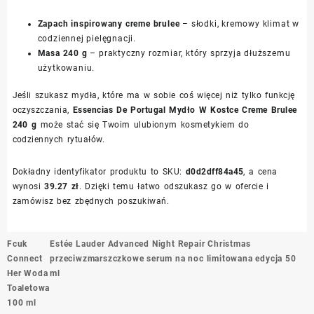
Zapach inspirowany creme brulee
– słodki, kremowy klimat w
codziennej pielęgnacji.
Masa 240 g
– praktyczny rozmiar, który sprzyja dłuższemu
użytkowaniu.
Jeśli szukasz mydła, które ma w sobie coś więcej niż tylko funkcję
oczyszczania,
Essencias De Portugal Mydło W Kostce Creme Brulee
240 g
może stać się Twoim ulubionym kosmetykiem do
codziennych rytuałów.
Dokładny identyfikator produktu to SKU:
d0d2dff84a45
, a cena
wynosi
39.27 zł
. Dzięki temu łatwo odszukasz go w ofercie i
zamówisz bez zbędnych poszukiwań.
Nawigacja
Fcuk
Estée Lauder Advanced Night Repair Christmas
wpisu
Connect
przeciwzmarszczkowe serum na noc limitowana edycja 50
Her Woda
ml
Toaletowa
100 ml