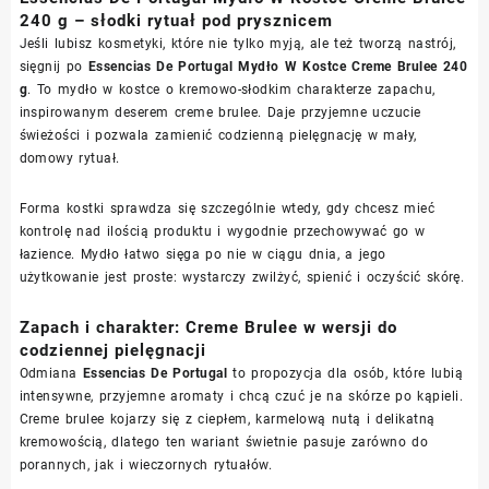
240 g – słodki rytuał pod prysznicem
Jeśli lubisz kosmetyki, które nie tylko myją, ale też tworzą nastrój,
sięgnij po
Essencias De Portugal Mydło W Kostce Creme Brulee 240
g
. To mydło w kostce o kremowo-słodkim charakterze zapachu,
inspirowanym deserem creme brulee. Daje przyjemne uczucie
świeżości i pozwala zamienić codzienną pielęgnację w mały,
domowy rytuał.
Forma kostki sprawdza się szczególnie wtedy, gdy chcesz mieć
kontrolę nad ilością produktu i wygodnie przechowywać go w
łazience. Mydło łatwo sięga po nie w ciągu dnia, a jego
użytkowanie jest proste: wystarczy zwilżyć, spienić i oczyścić skórę.
Zapach i charakter: Creme Brulee w wersji do
codziennej pielęgnacji
Odmiana
Essencias De Portugal
to propozycja dla osób, które lubią
intensywne, przyjemne aromaty i chcą czuć je na skórze po kąpieli.
Creme brulee kojarzy się z ciepłem, karmelową nutą i delikatną
kremowością, dlatego ten wariant świetnie pasuje zarówno do
porannych, jak i wieczornych rytuałów.