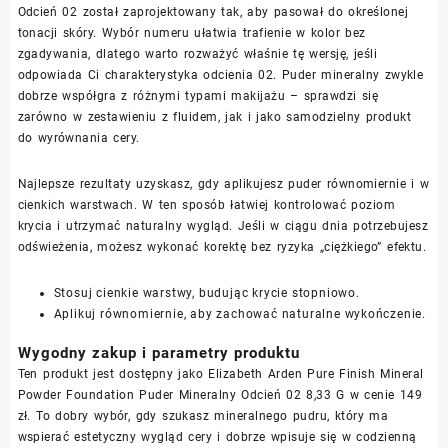
Odcień 02 został zaprojektowany tak, aby pasował do określonej
tonacji skóry. Wybór numeru ułatwia trafienie w kolor bez
zgadywania, dlatego warto rozważyć właśnie tę wersję, jeśli
odpowiada Ci charakterystyka odcienia 02. Puder mineralny zwykle
dobrze współgra z różnymi typami makijażu – sprawdzi się
zarówno w zestawieniu z fluidem, jak i jako samodzielny produkt
do wyrównania cery.
Najlepsze rezultaty uzyskasz, gdy aplikujesz puder równomiernie i w
cienkich warstwach. W ten sposób łatwiej kontrolować poziom
krycia i utrzymać naturalny wygląd. Jeśli w ciągu dnia potrzebujesz
odświeżenia, możesz wykonać korektę bez ryzyka „ciężkiego” efektu.
Stosuj cienkie warstwy, budując krycie stopniowo.
Aplikuj równomiernie, aby zachować naturalne wykończenie.
Wygodny zakup i parametry produktu
Ten produkt jest dostępny jako Elizabeth Arden Pure Finish Mineral
Powder Foundation Puder Mineralny Odcień 02 8,33 G w cenie 149
zł. To dobry wybór, gdy szukasz mineralnego pudru, który ma
wspierać estetyczny wygląd cery i dobrze wpisuje się w codzienną