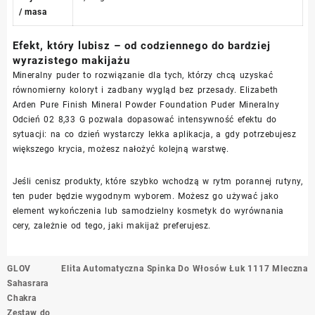
/ masa
Efekt, który lubisz – od codziennego do bardziej
wyrazistego makijażu
Mineralny puder to rozwiązanie dla tych, którzy chcą uzyskać
równomierny koloryt i zadbany wygląd bez przesady. Elizabeth
Arden Pure Finish Mineral Powder Foundation Puder Mineralny
Odcień 02 8,33 G pozwala dopasować intensywność efektu do
sytuacji: na co dzień wystarczy lekka aplikacja, a gdy potrzebujesz
większego krycia, możesz nałożyć kolejną warstwę.
Jeśli cenisz produkty, które szybko wchodzą w rytm porannej rutyny,
ten puder będzie wygodnym wyborem. Możesz go używać jako
element wykończenia lub samodzielny kosmetyk do wyrównania
cery, zależnie od tego, jaki makijaż preferujesz.
Nawigacja
GLOV
Elita Automatyczna Spinka Do Włosów Łuk 1117 Mleczna
wpisu
Sahasrara
Chakra
Zestaw do