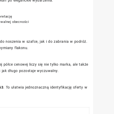
tkań po eleganckie wydarzenia.
pretację
uwalnej obecności
do noszenia w szafce, jak i do zabrania w podróż.
wymiany flakonu.
j półce cenowej liczy się nie tylko marka, ale także
i jak długo pozostaje wyczuwalny.
63
. To ułatwia jednoznaczną identyfikację oferty w