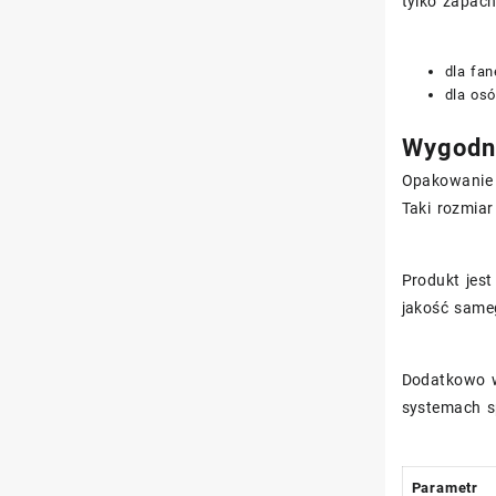
tylko zapach
dla fan
dla os
Wygodny
Opakowanie
Taki rozmiar
Produkt jes
jakość sameg
Dodatkowo w
systemach s
Parametr