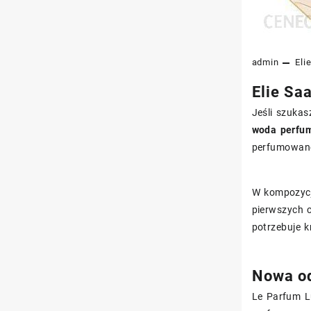
admin
Eli
Elie Sa
Jeśli szukas
woda perfu
perfumowane
W kompozycja
pierwszych c
potrzebuje k
Nowa od
Le Parfum L