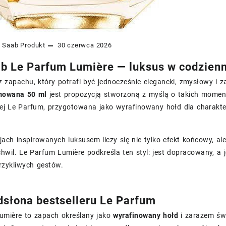
e Saab
Produkt
30 czerwca 2026
ab Le Parfum Lumière — luksus w codzie
z zapachu, który potrafi być jednocześnie elegancki, zmysłowy i z
mowana 50 ml
jest propozycją stworzoną z myślą o takich moment
j Le Parfum, przygotowana jako wyrafinowany hołd dla charakter
ch inspirowanych luksusem liczy się nie tylko efekt końcowy, al
hwil. Le Parfum Lumière podkreśla ten styl: jest dopracowany, a 
rzykliwych gestów.
słona bestselleru Le Parfum
umière to zapach określany jako
wyrafinowany hołd
i zarazem świ