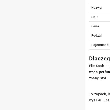
Nazwa
SKU
Cena
Rodzaj
Pojemność
Dlaczeg
Elie Saab o
woda perfu
znany styl.
To zapach, 
wysiłku. Je