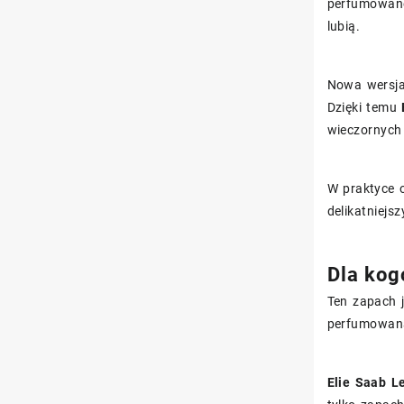
perfumowanej
lubią.
Nowa wersja 
Dzięki temu
wieczornych
W praktyce o
delikatniej
Dla kog
Ten zapach j
perfumowana
Elie Saab L