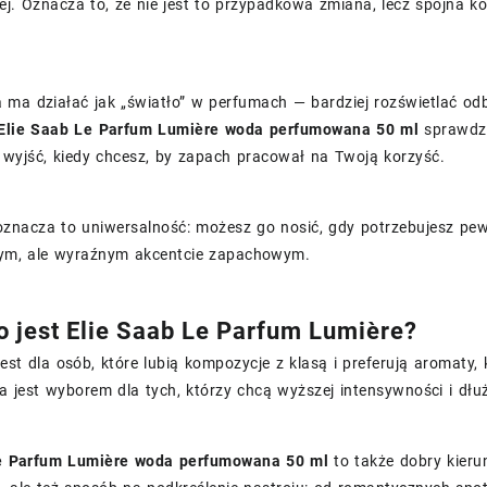
. Oznacza to, że nie jest to przypadkowa zmiana, lecz spójna kont
ma działać jak „światło” w perfumach — bardziej rozświetlać odbi
Elie Saab Le Parfum Lumière woda perfumowana 50 ml
sprawdza
 wyjść, kiedy chcesz, by zapach pracował na Twoją korzyść.
znacza to uniwersalność: możesz go nosić, gdy potrzebujesz pewn
szym, ale wyraźnym akcentcie zapachowym.
o jest Elie Saab Le Parfum Lumière?
est dla osób, które lubią kompozycje z klasą i preferują aromaty,
 jest wyborem dla tych, którzy chcą wyższej intensywności i dłu
e Parfum Lumière woda perfumowana 50 ml
to także dobry kierun