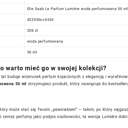
Elie Saab Le Parfum Lumière woda perfumowana 50 ml
d2293bcc6363
208 zł
woda perfumowana
50 ml
o warto mieć go w swojej kolekcji?
d lat buduje wizerunek perfum kojarzonych z elegancją i wyrafin
mowana 50 ml
otrzymujesz produkt, który nawiązuje do bestselleru
który może stać się Twoim „pewniakiem” — takim, po który sięgas
śli cenisz perfumy jako podpis osobowości, ta wersja Lumière do