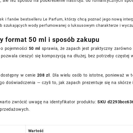
, ale też sposób na podkreślenie nastroju: od romantycznych spo
ek i fanów bestselleru Le Parfum, którzy chcą poznać jego nową inter
ób szukających wody perfumowanej o luksusowym charakterze i wycz
 format 50 ml i sposób zakupu
 o pojemności
50 ml
sprawia, że zapach jest praktyczny zarówno 
 pozwala cieszyć się kompozycją na dłużej, bez potrzeby częstej 
t dostępny w cenie
208 zł
. Dla wielu osób to istotne, ponieważ w te
o doświadczenia — czyli to, jak zapach prezentuje się na skórze 
arto zwrócić uwagę na identyfikator produktu:
SKU d2293bcc63
przedażowych.
Wartość