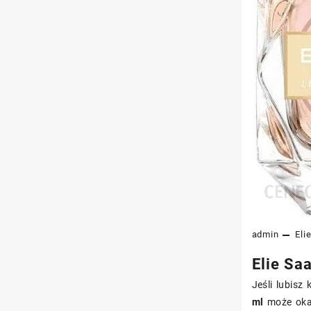
admin
Eli
Elie Sa
Jeśli lubisz
ml
może okaz