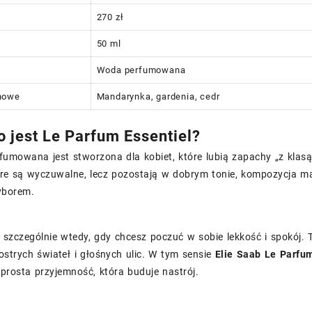
270 zł
50 ml
Woda perfumowana
howe
Mandarynka, gardenia, cedr
o jest Le Parfum Essentiel?
umowana jest stworzona dla kobiet, które lubią zapachy „z klasą”
óre są wyczuwalne, lecz pozostają w dobrym tonie, kompozycja ma
yborem.
 szczególnie wtedy, gdy chcesz poczuć w sobie lekkość i spokój. T
ostrych świateł i głośnych ulic. W tym sensie
Elie Saab Le Parfu
 prosta przyjemność, która buduje nastrój.