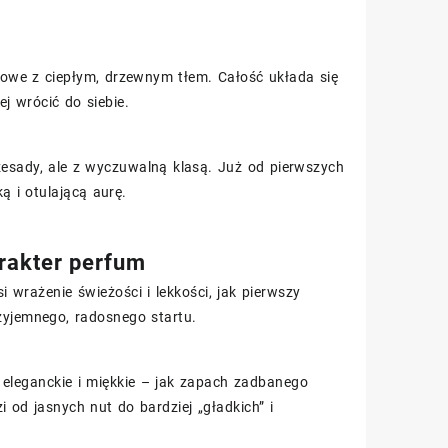
usowe z ciepłym, drzewnym tłem. Całość układa się
j wrócić do siebie.
rzesady, ale z wyczuwalną klasą. Już od pierwszych
 i otulającą aurę.
arakter perfum
wrażenie świeżości i lekkości, jak pierwszy
zyjemnego, radosnego startu.
e eleganckie i miękkie – jak zapach zadbanego
 od jasnych nut do bardziej „gładkich” i