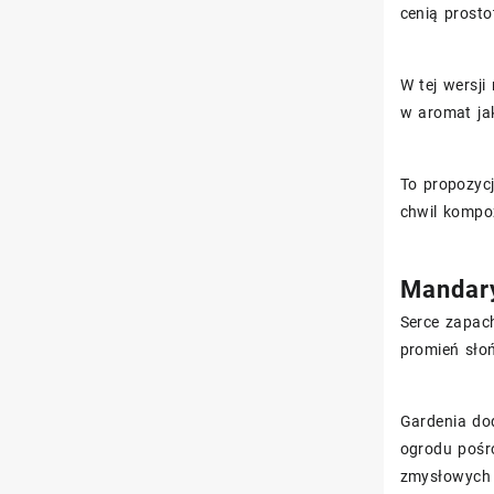
cenią prosto
W tej wersji
w aromat jak
To propozycj
chwil kompoz
Mandary
Serce zapach
promień słoń
Gardenia dod
ogrodu pośró
zmysłowych