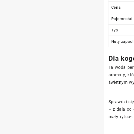
Cena
Pojemność
Typ
Nuty zapac
Dla kog
Ta woda perf
aromaty, kt
świetnym w
Sprawdzi się
– z dala od 
mały rytuał: