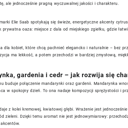
tę, ale jednocześnie pragną wyczuwalnej jakości i charakteru.
 marki Elie Saab spotykają się świeże, energetyczne akcenty cytr
 prywatna oaza: miejsce z dala od miejskiego zgiełku, gdzie łatwie
a dla kobiet, które chcą pachnieć elegancko i naturalnie – bez p
ycja ma lekkość, a potem przechodzi w bardziej zmysłową, miękką
nka, gardenia i cedr – jak rozwija się ch
u buduje połączenie mandarynki oraz gardenii. Mandarynka wnosi 
ca w spokojny dzień. To ona nadaje kompozycji sprężystości i pr
aje z kolei kremowej, kwiatowej głębi. Wrażenie jest jednocześni
d zieleni. Dzięki temu aromat nie jest jednowymiarowy: przechodzi
 akcentów.