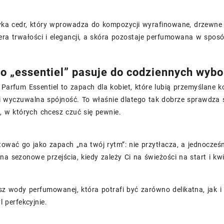
ka cedr, który wprowadza do kompozycji wyrafinowane, drzewne w
ra trwałości i elegancji, a skóra pozostaje perfumowana w sposó
o „essentiel” pasuje do codziennych wyb
 Parfum Essentiel to zapach dla kobiet, które lubią przemyślane 
i wyczuwalna spójność. To właśnie dlatego tak dobrze sprawdza s
l, w których chcesz czuć się pewnie.
ować go jako zapach „na twój rytm”: nie przytłacza, a jednocześn
na sezonowe przejścia, kiedy zależy Ci na świeżości na start i k
sz wody perfumowanej, która potrafi być zarówno delikatna, jak i
l perfekcyjnie.