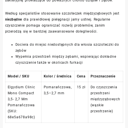
bakteryjnej prowadzące do poważnych chorób dziąseł i zębów.
Według specjalistów stosowanie szczoteczek międzyzębowych jest
niezbędne
dla prawidłowej pielęgnacji jamy ustnej. Regularne
czyszczenie pomaga ograniczać rozwój problemów, zanim
przerodzą się w bardziej zaawansowane dolegliwości.
Dociera do miejsc niedostępnych dla włosia szczoteczki do
zębów
Wypełnia przestrzeń między zębami, wspierając dokładne
czyszczenie także w okolicach furkacji
Model / SKU
Kolor / średnica
Cena
Przeznaczenie
Elgydium Clinic
Pomarańczowa,
15 zł
Do czyszczenia
Mono Compact
3,5–2,7 mm
przestrzeni
3,5- 2,7 Mm
międzyzębowych
Pomarańczowa
(wąskie
(SKU:
przestrzenie)
68e5a678a98c)