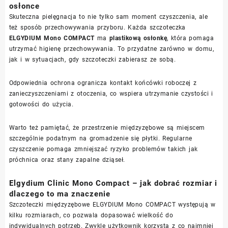
osłonce
Skuteczna pielęgnacja to nie tylko sam moment czyszczenia, ale
też sposób przechowywania przyboru. Każda szczoteczka
ELGYDIUM Mono COMPACT
ma
plastikową osłonkę
, która pomaga
utrzymać higienę przechowywania. To przydatne zarówno w domu,
jak i w sytuacjach, gdy szczoteczki zabierasz ze sobą.
Odpowiednia ochrona ogranicza kontakt końcówki roboczej z
zanieczyszczeniami z otoczenia, co wspiera utrzymanie czystości i
gotowości do użycia.
Warto też pamiętać, że przestrzenie międzyzębowe są miejscem
szczególnie podatnym na gromadzenie się płytki. Regularne
czyszczenie pomaga zmniejszać ryzyko problemów takich jak
próchnica oraz stany zapalne dziąseł.
Elgydium Clinic Mono Compact – jak dobrać rozmiar i
dlaczego to ma znaczenie
Szczoteczki międzyzębowe ELGYDIUM Mono COMPACT występują w
kilku rozmiarach, co pozwala dopasować wielkość do
indywidualnych potrzeb. Zwykle użytkownik korzysta z co najmniej