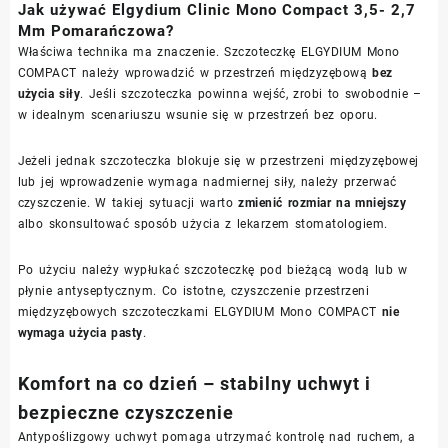
Jak używać Elgydium Clinic Mono Compact 3,5- 2,7
Mm Pomarańczowa?
Właściwa technika ma znaczenie. Szczoteczkę ELGYDIUM Mono
COMPACT należy wprowadzić w przestrzeń międzyzębową
bez
użycia siły
. Jeśli szczoteczka powinna wejść, zrobi to swobodnie –
w idealnym scenariuszu wsunie się w przestrzeń bez oporu.
Jeżeli jednak szczoteczka blokuje się w przestrzeni międzyzębowej
lub jej wprowadzenie wymaga nadmiernej siły, należy przerwać
czyszczenie. W takiej sytuacji warto
zmienić rozmiar na mniejszy
albo skonsultować sposób użycia z lekarzem stomatologiem.
Po użyciu należy wypłukać szczoteczkę pod bieżącą wodą lub w
płynie antyseptycznym. Co istotne, czyszczenie przestrzeni
międzyzębowych szczoteczkami ELGYDIUM Mono COMPACT
nie
wymaga użycia pasty
.
Komfort na co dzień – stabilny uchwyt i
bezpieczne czyszczenie
Antypoślizgowy uchwyt pomaga utrzymać kontrolę nad ruchem, a