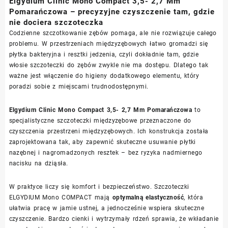
Elgydium Clinic Mono Compact 3,5- 2,7 Mm
Pomarańczowa – precyzyjne czyszczenie tam, gdzie
nie dociera szczoteczka
Codzienne szczotkowanie zębów pomaga, ale nie rozwiązuje całego
problemu. W przestrzeniach międzyzębowych łatwo gromadzi się
płytka bakteryjna i resztki jedzenia, czyli dokładnie tam, gdzie
włosie szczoteczki do zębów zwykle nie ma dostępu. Dlatego tak
ważne jest włączenie do higieny dodatkowego elementu, który
poradzi sobie z miejscami trudnodostępnymi.
Elgydium Clinic Mono Compact 3,5- 2,7 Mm Pomarańczowa
to
specjalistyczne szczoteczki międzyzębowe przeznaczone do
czyszczenia przestrzeni międzyzębowych. Ich konstrukcja została
zaprojektowana tak, aby zapewnić skuteczne usuwanie płytki
nazębnej i nagromadzonych resztek – bez ryzyka nadmiernego
nacisku na dziąsła.
W praktyce liczy się komfort i bezpieczeństwo. Szczoteczki
ELGYDIUM Mono COMPACT mają
optymalną elastyczność
, która
ułatwia pracę w jamie ustnej, a jednocześnie wspiera skuteczne
czyszczenie. Bardzo cienki i wytrzymały rdzeń sprawia, że wkładanie