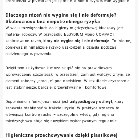
szczoteczki w przestrzeń jest proste, a samo czyszczenie wygodne.
Dlaczego rdzeń nie wygina się i nie deformuje?
Skuteczność bez niepotrzebnego ryzyka
W wielu rozwiązaniach do higieny międzyzębowej kluczowy jest
materiał roboczy. W przypadku ELGYDIUM Mono COMPACT
zastosowano rdzeń, który
nie wygina się i nie deformuje
. To istotne,
ponieważ minimalizuje ryzyko uszkodzenia dziąsła podczas
codziennego czyszczenia.
Dzięki temu użytkownik może skupić się na prawidłowym
wprowadzeniu szczoteczki w przestrzeń, zamiast walczyć z tym, że
element roboczy „pracuje” pod naciskiem. W rezultacie czyszczenie
jest stabilniejsze, bardziej przewidywalne i komfortowe.
Dopełnieniem funkcjonalności jest
antypoślizgowy uchwyt
, który
zapewnia stabilność w trakcie użycia. W praktyce oznacza to
łatwiejszą kontrolę ruchu – szczególnie wtedy, gdy higiena
międzyzębowa staje się nawykiem wykonywanym regularnie.
Higieniczne przechowywanie dzięki plastikowej