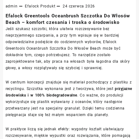
admin
Efalock
Produkt
24 czerwca 2026
Efalock Greentools Oceanbrush Szczotka Do Włosów
Beach – komfort czesania i troska o środowisko
Jeśli szukasz szczotki, która ułatwia rozczesywanie bez
nieprzyjemnego szarpania, a przy tym wpisuje się w bardziej
odpowiedzialne podejście do codziennych wyborów, Efalock
Greentools Oceanbrush Szczotka Do Włosów Beach może być
dokładnie tym, czego potrzebujesz. To narzędzie zostało
zaprojektowane tak, aby praca na włosach była łagodna dla skóry
głowy, a włosy rozplątywały się szybciej i sprawniej.
W centrum koncepcji znajduje się materiał pochodzący z plastiku z
recyclingu. Szczotka wykonana jest z tworzywa, które jest
przyjazne
środowisku i w 100% biodegradowalne
. Co ważne, do produkcji
wykorzystuje się plastik wyławiany z oceanów, który następnie
przetwarzany jest na specjalny granulat. Dzięki temu codzienna
pielęgnacja staje się też małym wsparciem dla planety.
W praktyce liczą się jednak efekty: wygodny kształt ułatwiający
rozczesywanie, miękkie wypustki oraz rozwiązania, które pomagają