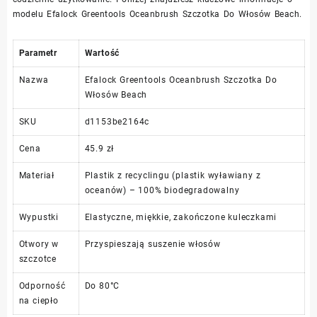
modelu Efalock Greentools Oceanbrush Szczotka Do Włosów Beach.
Parametr
Wartość
Nazwa
Efalock Greentools Oceanbrush Szczotka Do
Włosów Beach
SKU
d1153be2164c
Cena
45.9 zł
Materiał
Plastik z recyclingu (plastik wyławiany z
oceanów) – 100% biodegradowalny
Wypustki
Elastyczne, miękkie, zakończone kuleczkami
Otwory w
Przyspieszają suszenie włosów
szczotce
Odporność
Do 80°C
na ciepło