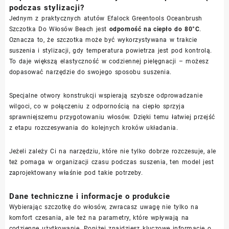
podczas stylizacji?
Jednym z praktycznych atutów Efalock Greentools Oceanbrush
Szczotka Do Włosów Beach jest
odporność na ciepło do 80°C
.
Oznacza to, że szczotka może być wykorzystywana w trakcie
suszenia i stylizacji, gdy temperatura powietrza jest pod kontrolą.
To daje większą elastyczność w codziennej pielęgnacji – możesz
dopasować narzędzie do swojego sposobu suszenia.
Specjalne otwory konstrukcji wspierają szybsze odprowadzanie
wilgoci, co w połączeniu z odpornością na ciepło sprzyja
sprawniejszemu przygotowaniu włosów. Dzięki temu łatwiej przejść
z etapu rozczesywania do kolejnych kroków układania.
Jeżeli zależy Ci na narzędziu, które nie tylko dobrze rozczesuje, ale
też pomaga w organizacji czasu podczas suszenia, ten model jest
zaprojektowany właśnie pod takie potrzeby.
Dane techniczne i informacje o produkcie
Wybierając szczotkę do włosów, zwracasz uwagę nie tylko na
komfort czesania, ale też na parametry, które wpływają na
codzienne użytkowanie. Poniżej znajdziesz kluczowe informacje o