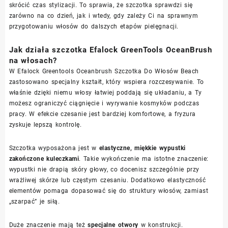
skrócić czas stylizacji. To sprawia, że szczotka sprawdzi się
zarówno na co dzień, jak i wtedy, gdy zależy Ci na sprawnym
przygotowaniu włosów do dalszych etapów pielęgnacji.
Jak działa szczotka Efalock GreenTools OceanBrush
na włosach?
W Efalock Greentools Oceanbrush Szczotka Do Włosów Beach
zastosowano specjalny kształt, który wspiera rozczesywanie. To
właśnie dzięki niemu włosy łatwiej poddają się układaniu, a Ty
możesz ograniczyć ciągnięcie i wyrywanie kosmyków podczas
pracy. W efekcie czesanie jest bardziej komfortowe, a fryzura
zyskuje lepszą kontrolę.
Szczotka wyposażona jest w
elastyczne, miękkie wypustki
zakończone kuleczkami
. Takie wykończenie ma istotne znaczenie:
wypustki nie drapią skóry głowy, co docenisz szczególnie przy
wrażliwej skórze lub częstym czesaniu. Dodatkowo elastyczność
elementów pomaga dopasować się do struktury włosów, zamiast
„szarpać” je siłą.
Duże znaczenie mają też
specjalne otwory
w konstrukcji.