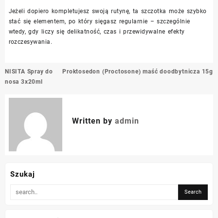
Jeżeli dopiero kompletujesz swoją rutynę, ta szczotka może szybko
stać się elementem, po który sięgasz regularnie – szczególnie
wtedy, gdy liczy się delikatność, czas i przewidywalne efekty
rozczesywania.
Nawigacja
NISITA Spray do
Proktosedon (Proctosone) maść doodbytnicza 15g
wpisu
nosa 3x20ml
Written by
admin
Szukaj