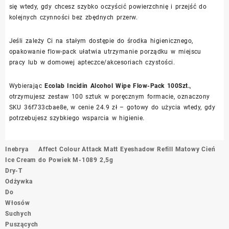
się wtedy, gdy chcesz szybko oczyścić powierzchnię i przejść do
kolejnych czynności bez zbędnych przerw.
Jeśli zależy Ci na stałym dostępie do środka higienicznego,
opakowanie flow-pack ułatwia utrzymanie porządku w miejscu
pracy lub w domowej apteczce/akcesoriach czystości.
Wybierając
Ecolab Incidin Alcohol Wipe Flow-Pack 100Szt.
,
otrzymujesz zestaw 100 sztuk w poręcznym formacie, oznaczony
SKU 36f733cbae8e, w cenie 24.9 zł – gotowy do użycia wtedy, gdy
potrzebujesz szybkiego wsparcia w higienie.
Nawigacja
Inebrya
Affect Colour Attack Matt Eyeshadow Refill Matowy Cień
wpisu
Ice Cream
do Powiek M-1089 2,5g
Dry-T
Odżywka
Do
Włosów
Suchych
Puszących