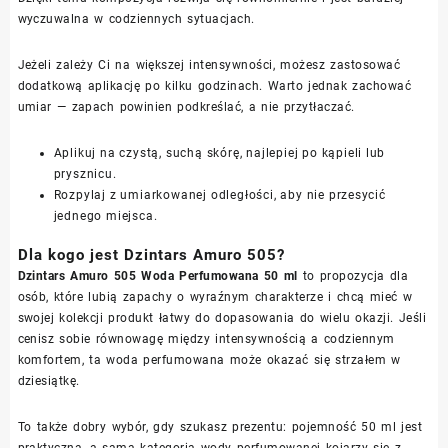
wyczuwalna w codziennych sytuacjach.
Jeżeli zależy Ci na większej intensywności, możesz zastosować
dodatkową aplikację po kilku godzinach. Warto jednak zachować
umiar — zapach powinien podkreślać, a nie przytłaczać.
Aplikuj na czystą, suchą skórę, najlepiej po kąpieli lub
prysznicu.
Rozpylaj z umiarkowanej odległości, aby nie przesycić
jednego miejsca.
Dla kogo jest Dzintars Amuro 505?
Dzintars Amuro 505 Woda Perfumowana 50 ml
to propozycja dla
osób, które lubią zapachy o wyraźnym charakterze i chcą mieć w
swojej kolekcji produkt łatwy do dopasowania do wielu okazji. Jeśli
cenisz sobie równowagę między intensywnością a codziennym
komfortem, ta woda perfumowana może okazać się strzałem w
dziesiątkę.
To także dobry wybór, gdy szukasz prezentu: pojemność 50 ml jest
praktyczna, a sama kategoria wody perfumowanej kojarzy się z