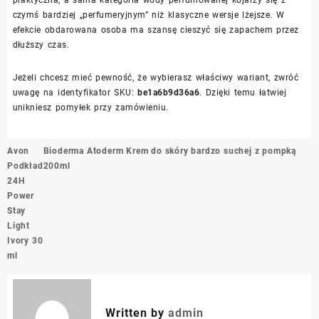
czymś bardziej „perfumeryjnym” niż klasyczne wersje lżejsze. W
efekcie obdarowana osoba ma szansę cieszyć się zapachem przez
dłuższy czas.
Jeżeli chcesz mieć pewność, że wybierasz właściwy wariant, zwróć
uwagę na identyfikator SKU:
be1a6b9d36a6
. Dzięki temu łatwiej
unikniesz pomyłek przy zamówieniu.
Nawigacja
Avon
Bioderma Atoderm Krem do skóry bardzo suchej z pompką
wpisu
Podkład
200ml
24H
Power
Stay
Light
Ivory 30
ml
Written by
admin