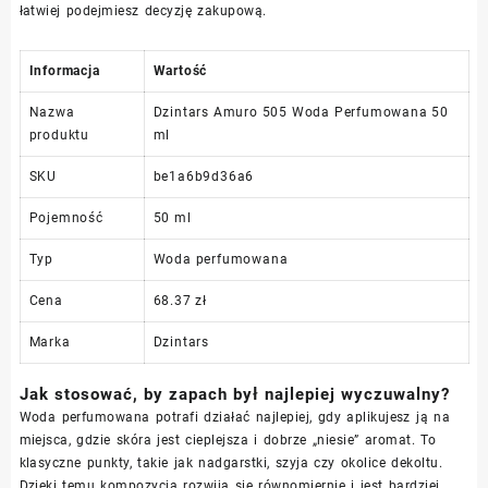
łatwiej podejmiesz decyzję zakupową.
Informacja
Wartość
Nazwa
Dzintars Amuro 505 Woda Perfumowana 50
produktu
ml
SKU
be1a6b9d36a6
Pojemność
50 ml
Typ
Woda perfumowana
Cena
68.37 zł
Marka
Dzintars
Jak stosować, by zapach był najlepiej wyczuwalny?
Woda perfumowana potrafi działać najlepiej, gdy aplikujesz ją na
miejsca, gdzie skóra jest cieplejsza i dobrze „niesie” aromat. To
klasyczne punkty, takie jak nadgarstki, szyja czy okolice dekoltu.
Dzięki temu kompozycja rozwija się równomiernie i jest bardziej