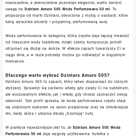
nowocześnie, a jednocześnie pozostaje elegancki, warto zwrócić
uwagę na
Dzintars Amuro 505 Woda Perfumowana 50 ml
. To
propozycja od marki Dzintars, stworzona z myślą o osobach, które
lubią wyraziste akcenty i przyjemną, perfumowaną aurę.
Woda perfumowana to kategoria, która zwykle daje lepszą trwałość
niż klasyczne wody toaletowe, dzięki czemu kompozycja potrafi
utrzymać się dłużej na skórze. W efekcie zapach towarzyszy Ci w
ciągu dnia, a w razie potrzeby można go odświeżyć w dogodnym
momencie.
Dlaczego warto wybrać Dzintars Amuro 505?
Dzintars Amuro 505 to zapach, który łatwo dopasować do różnych
stylizacji. Sprawdzi się zarówno wtedy, gdy zależy Ci na subtelnym,
ale wyczuwalnym efekcie, jak i wtedy, gdy chcesz zaznaczyć swoją
obecność. Taki profil sprawia, że woda perfumowana często staje
się ulubionym wyborem na sezon przejściowy oraz na chłodniejsze
dni, kiedy skóra i ubrania dłużej „trzymają” nuty.
W praktyce najważniejsze jest to, że
Dzintars Amuro 505 Woda
Perfumowana 50 ml
daje wygodę użytkowania: butelka o