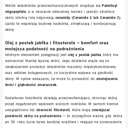
Wśród składników przeciwzmarszczkowych znajduje się
Palmitoyl
oligopeptide
, a w obszarze odbudowy bariery i jakości struktury
skóry istotną rolę odgrywają
ceramidy (Ceramide 2 lub Ceramide 3)
.
Lipidy te wspierają budowę naskórka, zmiękczają i kondycjonują
skórę.
Olej z pestek jabłka i fitosterole – komfort oraz
mniejsza podatność na podrażnienia
Istotnym elementem pielęgnacji jest
olej z pestek jabłka
, który ma
wzmacniać tkankę łączną skóry. Jego działanie wiąże się ze
zwiększaniem produkcji składników macierzy międzykomórkowej
oraz włókien kolagenowych, co korzystnie wpływa na gładkość
skóry. W opisie wskazano, że może to prowadzić do
zmniejszenia
ilości i głębokości zmarszczek
.
Dodatkowo tokoferole działają przeciwutleniająco, chroniąc skórę
przed negatywnym wpływem wolnych rodników. W samym kremie
uwzględniono też
obecność fitosteroli
, które mają
zmniejszać
podatność skóry na podrażnienia
— to szczególnie ważne, gdy skóra
po 50. roku życia bywa bardziej wrażliwa i reaguje na przesuszenie.