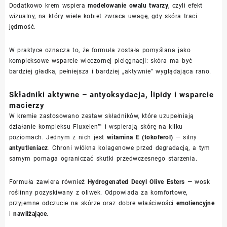
Dodatkowo krem wspiera
modelowanie owalu twarzy
, czyli efekt
wizualny, na który wiele kobiet zwraca uwagę, gdy skóra traci
jędrność.
W praktyce oznacza to, że formuła została pomyślana jako
kompleksowe wsparcie wieczornej pielęgnacji: skóra ma być
bardziej gładka, pełniejsza i bardziej „aktywnie” wyglądająca rano.
Składniki aktywne – antyoksydacja, lipidy i wsparcie
macierzy
W kremie zastosowano zestaw składników, które uzupełniają
działanie kompleksu Fluxelen™ i wspierają skórę na kilku
poziomach. Jednym z nich jest
witamina E (tokoferol)
— silny
antyutleniacz
. Chroni włókna kolagenowe przed degradacją, a tym
samym pomaga ograniczać skutki przedwczesnego starzenia.
Formuła zawiera również
Hydrogenated Decyl Olive Esters
— wosk
roślinny pozyskiwany z oliwek. Odpowiada za komfortowe,
przyjemne odczucie na skórze oraz dobre właściwości
emoliencyjne
i
nawilżające
.