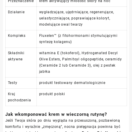
Przeznaczenie
krem aktywujący młodość skóry na noc
Działanie
wygładzające, ujędrniające, regenerujące,
uelastyczniające, poprawiające koloryt,
modelujące owal twarzy
Kompleks
Fluxelen™ (z fitohormonami stymulującymi
syntezę kolagenu)
Składniki
witamina E (tokoferol), Hydrogenated Decyl
aktywne
Olive Esters, Palmitoyl oligopeptide, ceramidy
(Ceramide 2 lub Ceramide 3), olej z pestek
jabłka
Testy
produkt testowany dermatologicznie
Kraj
produkt polski
pochodzenia
Jak wkomponować krem w wieczorną rutynę?
Jeśli Twoja skóra po dniu wygląda na przesuszoną, pozbawioną
komfortu i wyraźnie „zmęczoną”, nocna pielęgnacja powinna być