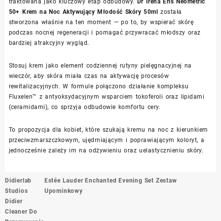
traktowana jako kluczowy etap odbudowy.
Dr Irena Eris Neometric
50+ Krem na Noc Aktywujący Młodość Skóry 50ml
została
stworzona właśnie na ten moment — po to, by wspierać skórę
podczas nocnej regeneracji i pomagać przywracać młodszy oraz
bardziej atrakcyjny wygląd.
Stosuj krem jako element codziennej rutyny pielęgnacyjnej na
wieczór, aby skóra miała czas na aktywację procesów
rewitalizacyjnych. W formule połączono działanie kompleksu
Fluxelen™ z antyoksydacyjnym wsparciem tokoferoli oraz lipidami
(ceramidami), co sprzyja odbudowie komfortu cery.
To propozycja dla kobiet, które szukają kremu na noc z kierunkiem
przeciwzmarszczkowym, ujędrniającym i poprawiającym koloryt, a
jednocześnie zależy im na odżywieniu oraz uelastycznieniu skóry.
Nawigacja
Didierlab
Estée Lauder Enchanted Evening Set Zestaw
wpisu
Studios
Upominkowy
Didier
Cleaner Do