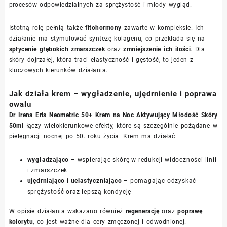
procesów odpowiedzialnych za sprężystość i młody wygląd.
Istotną rolę pełnią także
fitohormony
zawarte w kompleksie. Ich
działanie ma stymulować syntezę kolagenu, co przekłada się na
spłycenie głębokich zmarszczek
oraz
zmniejszenie ich ilości
. Dla
skóry dojrzałej, która traci elastyczność i gęstość, to jeden z
kluczowych kierunków działania.
Jak działa krem – wygładzenie, ujędrnienie i poprawa
owalu
Dr Irena Eris Neometric 50+ Krem na Noc Aktywujący Młodość Skóry
50ml
łączy wielokierunkowe efekty, które są szczególnie pożądane w
pielęgnacji nocnej po 50. roku życia. Krem ma działać:
wygładzająco
– wspierając skórę w redukcji widoczności linii
i zmarszczek
ujędrniająco
i
uelastyczniająco
– pomagając odzyskać
sprężystość oraz lepszą kondycję
W opisie działania wskazano również
regenerację
oraz
poprawę
kolorytu
, co jest ważne dla cery zmęczonej i odwodnionej.