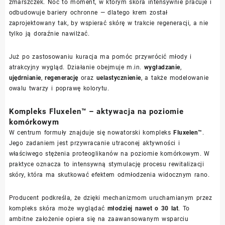
zmarszczek. Noc to moment, w którym skóra intensywnie pracuje i
odbudowuje bariery ochronne — dlatego krem został
zaprojektowany tak, by wspierać skórę w trakcie regeneracji, a nie
tylko ją doraźnie nawilżać.
Już po zastosowaniu kuracja ma pomóc przywrócić młody i
atrakcyjny wygląd. Działanie obejmuje m.in.
wygładzanie
,
ujędrnianie
,
regenerację
oraz
uelastycznienie
, a także modelowanie
owalu twarzy i poprawę kolorytu.
Kompleks Fluxelen™ – aktywacja na poziomie
komórkowym
W centrum formuły znajduje się nowatorski kompleks
Fluxelen™
.
Jego zadaniem jest przywracanie utraconej aktywności i
właściwego stężenia proteoglikanów na poziomie komórkowym. W
praktyce oznacza to intensywną stymulację procesu rewitalizacji
skóry, która ma skutkować efektem odmłodzenia widocznym rano.
Producent podkreśla, że dzięki mechanizmom uruchamianym przez
kompleks skóra może wyglądać
młodziej nawet o 30 lat
. To
ambitne założenie opiera się na zaawansowanym wsparciu