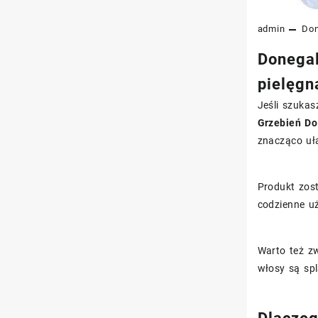
admin
Don
Donegal
pielęgn
Jeśli szukas
Grzebień D
znacząco uła
Produkt zos
codzienne uż
Warto też z
włosy są spl