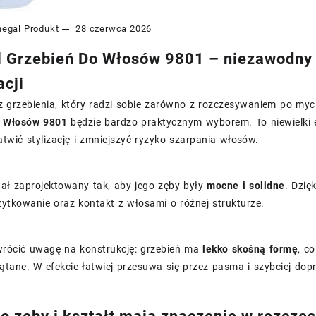
egal
Produkt
28 czerwca 2026
 Grzebień Do Włosów 9801 – niezawodny 
acji
z grzebienia, który radzi sobie zarówno z rozczesywaniem po myci
o Włosów 9801
będzie bardzo praktycznym wyborem. To niewielki e
twić stylizację i zmniejszyć ryzyko szarpania włosów.
tał zaprojektowany tak, aby jego zęby były
mocne i solidne
. Dzię
ytkowanie oraz kontakt z włosami o różnej strukturze.
wrócić uwagę na konstrukcję: grzebień ma
lekko skośną formę
, c
ątane. W efekcie łatwiej przesuwa się przez pasma i szybciej dop