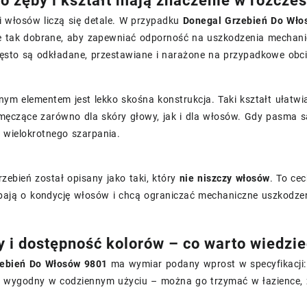
o zęby i kształt mają znaczenie w rozcze
i włosów liczą się detale. W przypadku
Donegal Grzebień Do Wło
e tak dobrane, aby zapewniać odporność na uszkodzenia mechanicz
zęsto są odkładane, przestawiane i narażone na przypadkowe obci
nym elementem jest lekko skośna konstrukcja. Taki kształt ułatwi
ęczące zarówno dla skóry głowy, jak i dla włosów. Gdy pasma są
 wielokrotnego szarpania.
zebień został opisany jako taki, który
nie niszczy włosów
. To ce
dbają o kondycję włosów i chcą ograniczać mechaniczne uszkodze
 i dostępność kolorów – co warto wiedzi
zebień Do Włosów 9801
ma wymiar podany wprost w specyfikacji
st wygodny w codziennym użyciu – można go trzymać w łazience, 