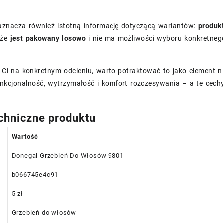
aznacza również istotną informację dotyczącą wariantów:
produk
 że
jest pakowany losowo
i nie ma możliwości wyboru konkretnego
y Ci na konkretnym odcieniu, warto potraktować to jako element n
nkcjonalność, wytrzymałość i komfort rozczesywania – a te cechy
chniczne produktu
Wartość
Donegal Grzebień Do Włosów 9801
b066745e4c91
5 zł
Grzebień do włosów