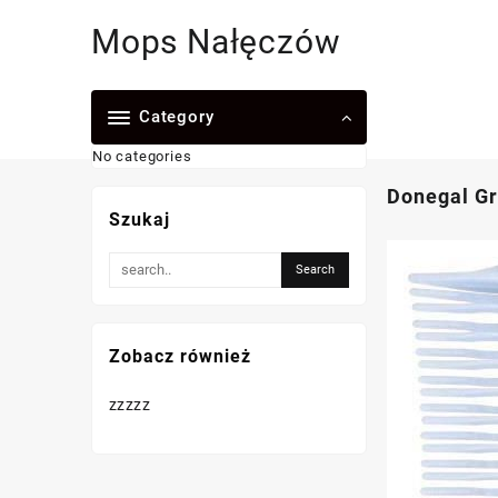
Skip
Mops Nałęczów
to
content
Category
No categories
Donegal G
Szukaj
Zobacz również
zzzzz