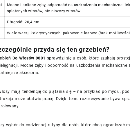
i
Mocne i solidne zęby, odporność na uszkodzenia mechaniczne, le
splątanych włosów, nie niszczy włosów
Długość: 20,4 cm
Wiele wersji kolorystycznych; pakowanie losowe (brak możliwości
czególnie przyda się ten grzebień?
zebień Do Włosów 9801
sprawdzi się u osób, które szukają proste
ielęgnacji. Mocne zęby i odporność na uszkodzenia mechaniczne s
katniejsze akcesoria.
włosy mają tendencję do plątania się – na przykład po myciu, po
trukcja może ułatwić pracę. Dzięki temu rozczesywanie bywa sp
trolowany.
bry wybór do codziennej rutyny dla osób, które chcą ograniczać 