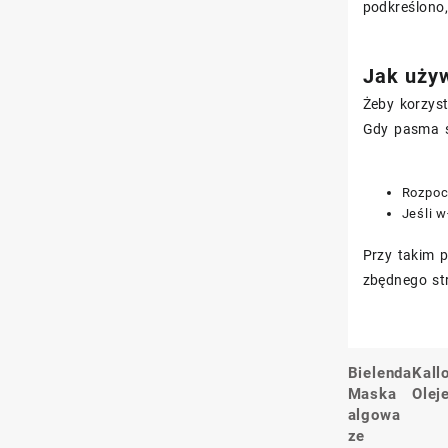
podkreślono
Jak używ
Żeby korzys
Gdy pasma s
Rozpoc
Jeśli w
Przy takim 
zbędnego st
Bielenda
Kall
Nawigacj
Maska
Olej
wpisu
algowa
ze