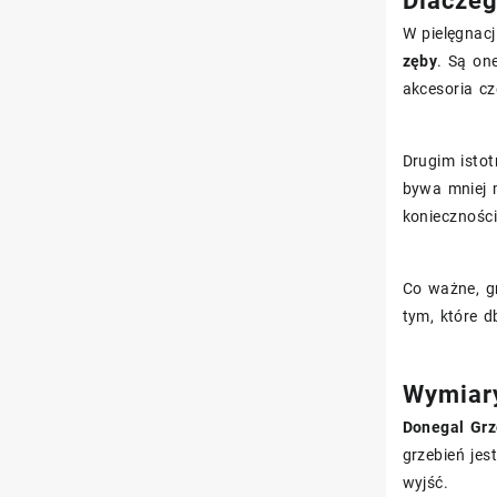
Dlaczeg
W pielęgnacj
zęby
. Są on
akcesoria c
Drugim istot
bywa mniej m
konieczności
Co ważne, gr
tym, które 
Wymiary
Donegal Gr
grzebień je
wyjść.