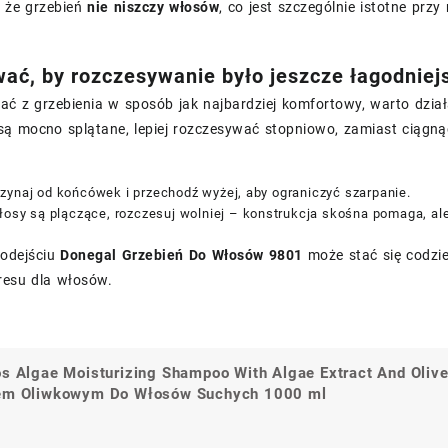
, że grzebień
nie niszczy włosów
, co jest szczególnie istotne prz
ać, by rozczesywanie było jeszcze łagodniej
tać z grzebienia w sposób jak najbardziej komfortowy, warto dzi
ą mocno splątane, lepiej rozczesywać stopniowo, zamiast ciągną
zynaj od końcówek i przechodź wyżej, aby ograniczyć szarpanie.
łosy są plączące, rozczesuj wolniej – konstrukcja skośna pomaga, ale
podejściu
Donegal Grzebień Do Włosów 9801
może stać się codzie
resu dla włosów.
os Algae Moisturizing Shampoo With Algae Extract And Oliv
a
em Oliwkowym Do Włosów Suchych 1000 ml