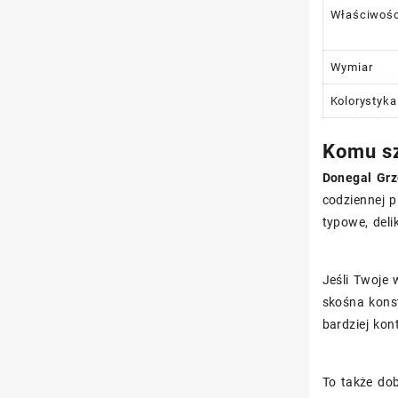
Właściwośc
Wymiar
Kolorystyka
Komu sz
Donegal Gr
codziennej p
typowe, deli
Jeśli Twoje 
skośna kons
bardziej kon
To także do