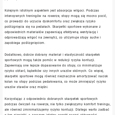
Kolejnym istotnym aspektem jest absorpcja wilgoci. Podczas
intensywnych treningów na rowerze, stopy mogą się mocno pocić,
co prowadzi do uczucia dyskomfortu oraz zwiększa ryzyko
poślizgnięcia się na pedałach. Skarpetki sportowe wykonane z
odpowiednich materiałów zapewniają efektywną wentylację i
odprowadzają wilgoć na zewnątrz, co utrzymuje stopy suche i
zapobiega poślizgnięciom.
Dodatkowo, dobrze dobrany materiał i elastyczność skarpetek
sportowych mogą także pomóc w redukcji ryzyka kontuzji.
Zapewniają one lepsze dopasowanie do stopy, co minimalizuje
ryzyko obtarć, bąbelków czy innych urazów skórnych. Co więcej,
skarpetki sportowe mogą również nieznacznie amortyzować nacisk
kolan na stopy podczas pedałowania, co może zmniejszyć ryzyko
urazów stawów oraz mięśni.
Korzystając z odpowiednio dobranych skarpetek sportowych
podczas ćwiczeń na rowerze, nie tylko zwiększymy komfort treningu,
ale również zminimalizujemy ryzyko kontuzji. Dlatego warto zadbać
o ten niewielki, a zarazem istotny aspekt naszej aktywności