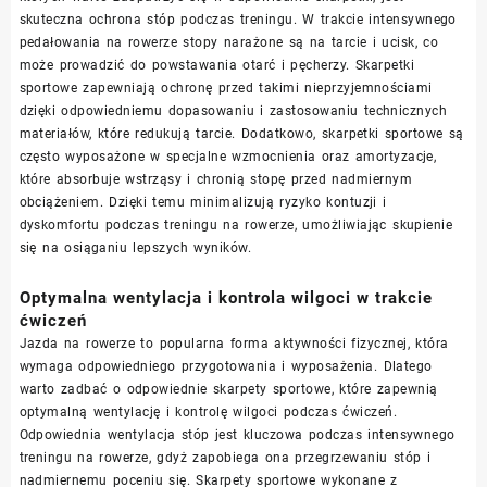
skuteczna ochrona stóp podczas treningu. W trakcie intensywnego
pedałowania na rowerze stopy narażone są na tarcie i ucisk, co
może prowadzić do powstawania otarć i pęcherzy. Skarpetki
sportowe zapewniają ochronę przed takimi nieprzyjemnościami
dzięki odpowiedniemu dopasowaniu i zastosowaniu technicznych
materiałów, które redukują tarcie. Dodatkowo, skarpetki sportowe są
często wyposażone w specjalne wzmocnienia oraz amortyzacje,
które absorbuje wstrząsy i chronią stopę przed nadmiernym
obciążeniem. Dzięki temu minimalizują ryzyko kontuzji i
dyskomfortu podczas treningu na rowerze, umożliwiając skupienie
się na osiąganiu lepszych wyników.
Optymalna wentylacja i kontrola wilgoci w trakcie
ćwiczeń
Jazda na rowerze to popularna forma aktywności fizycznej, która
wymaga odpowiedniego przygotowania i wyposażenia. Dlatego
warto zadbać o odpowiednie skarpety sportowe, które zapewnią
optymalną wentylację i kontrolę wilgoci podczas ćwiczeń.
Odpowiednia wentylacja stóp jest kluczowa podczas intensywnego
treningu na rowerze, gdyż zapobiega ona przegrzewaniu stóp i
nadmiernemu poceniu się. Skarpety sportowe wykonane z