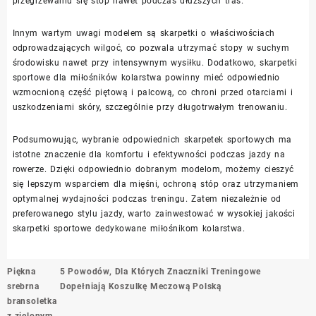
przegrzewaniu się stóp nawet podczas dłuższych tras.
Innym wartym uwagi modelem są skarpetki o właściwościach
odprowadzających wilgoć, co pozwala utrzymać stopy w suchym
środowisku nawet przy intensywnym wysiłku. Dodatkowo, skarpetki
sportowe dla miłośników kolarstwa powinny mieć odpowiednio
wzmocnioną część piętową i palcową, co chroni przed otarciami i
uszkodzeniami skóry, szczególnie przy długotrwałym trenowaniu.
Podsumowując, wybranie odpowiednich skarpetek sportowych ma
istotne znaczenie dla komfortu i efektywności podczas jazdy na
rowerze. Dzięki odpowiednio dobranym modelom, możemy cieszyć
się lepszym wsparciem dla mięśni, ochroną stóp oraz utrzymaniem
optymalnej wydajności podczas treningu. Zatem niezależnie od
preferowanego stylu jazdy, warto zainwestować w wysokiej jakości
skarpetki sportowe dedykowane miłośnikom kolarstwa.
Nawigacja
Piękna
5 Powodów, Dla Których Znaczniki Treningowe
wpisu
srebrna
Dopełniają Koszulkę Meczową Polską
bransoletka
z zielonym