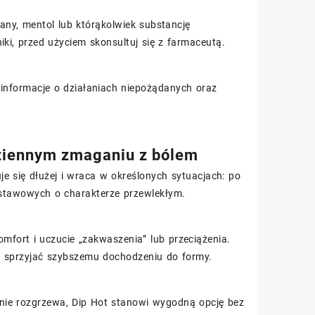
lany, mentol lub którąkolwiek substancję
iki, przed użyciem skonsultuj się z farmaceutą.
 informacje o działaniach niepożądanych oraz
ziennym zmaganiu z bólem
e się dłużej i wraca w określonych sytuacjach: po
i stawowych o charakterze przewlekłym.
omfort i uczucie „zakwaszenia” lub przeciążenia.
e sprzyjać szybszemu dochodzeniu do formy.
eśnie rozgrzewa, Dip Hot stanowi wygodną opcję bez