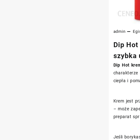
admin
Egi
Dip Hot
szybka 
Dip Hot kre
charakterze
ciepła i pom
Krem jest pr
– może zap
preparat spr
Jeśli boryka