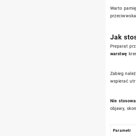
Warto pamięt
przeciwwska
Jak sto
Preparat pr
warstwę
krem
Zabieg nale
wspierać utr
Nie stosować
objawy, skon
Parametr