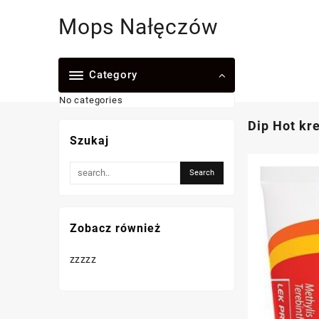
Skip
Mops Nałęczów
to
content
Category
No categories
Dip Hot kr
Szukaj
Zobacz również
zzzzz