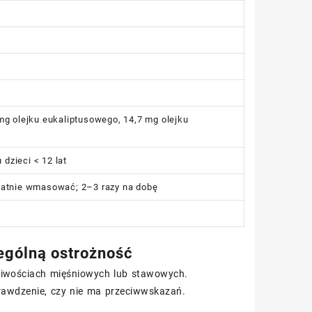
mg olejku eukaliptusowego, 14,7 mg olejku
 dzieci < 12 lat
ikatnie wmasować; 2–3 razy na dobę
ególną ostrożność
gliwościach mięśniowych lub stawowych.
rawdzenie, czy nie ma przeciwwskazań.