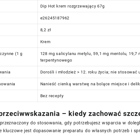
Dip Hot krem rozgrzewający 67g
e26245187962
8,2 zł
Krem
czynne (1 g
128 mg salicylanu metylu, 59,1 mg mentolu, 19,7 
terpentynowego
wania
Dorośli i młodzież > 12. roku życia; nie stosować u
sowania
Nanieść cienką warstwę na bolące miejsce i del
Bez recepty
 przeciwwskazania – kiedy zachować szcz
t przeznaczony do stosowania, gdy potrzebujesz wsparcia w dole
e kluczowe jest dopasowanie preparatu do własnych potrzeb i sp