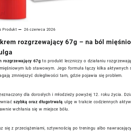
s
Produkt
26 czerwca 2026
 krem rozgrzewający 67g – na ból mięśniow
ulga
m rozgrzewający 67g
to produkt leczniczy o działaniu rozgrzewa
 mięśniowym lub stawowym. Jego formuła łączy kilka aktywnych s
agają zmniejszyć dolegliwości tam, gdzie pojawia się problem.
zeznaczony dla dorosłych i młodzieży powyżej 12. roku życia. Dz
ewniać
szybką oraz długotrwałą
ulgę w trakcie codziennych aktyw
awnie wchłania się w miejsce bólu.
sz się z przeciążeniami, sztywnością po treningu albo nawracają