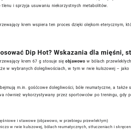
 tlenu i sprzyja usuwaniu niekorzystnych metabolitów.
rzewający krem wspiera ten proces dzięki olejkom eterycznym, kt
tosować Dip Hot? Wskazania dla mięśni, s
grzewający krem 67 g stosuje się
objawowo
w bólach przewlekłyc
że w wybranych dolegliwościach, w tym w rwie kulszowej – jako 
ejmują m.in. gośćcowe dolegliwości, bóle reumatyczne, a także s
wa również wykorzystywany przez sportowców po treningu, gdy po
ięśniowe i stawowe (objawowo, w przebiegu przewlekłym)
iczo w rwie kulszowej, bólach reumatycznych, stłuczeniach i skręce