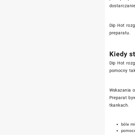
dostarczanie
Dip Hot rozg
preparatu.
Kiedy s
Dip Hot roz
pomocny tak
Wskazania ob
Preparat by
tkankach.
bóle m
pomocn