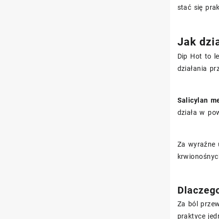
stać się pr
Jak dzi
Dip Hot to l
działania p
Salicylan m
działa w po
Za wyraźne 
krwionośnyc
Dlaczego
Za ból przew
praktyce je