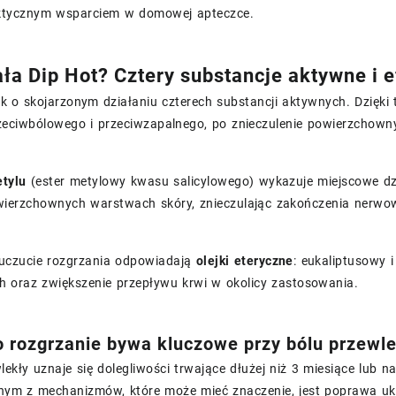
aktycznym wsparciem w domowej apteczce.
ała Dip Hot? Cztery substancje aktywne i e
ek o skojarzonym działaniu czterech substancji aktywnych. Dzięki
rzeciwbólowego i przeciwzapalnego, po znieczulenie powierzchow
etylu
(ester metylowy kwasu salicylowego) wykazuje miejscowe dz
wierzchownych warstwach skóry, znieczulając zakończenia nerwow
uczucie rozgrzania odpowiadają
olejki eteryczne
: eukaliptusowy 
h oraz zwiększenie przepływu krwi w okolicy zastosowania.
 rozgrzanie bywa kluczowe przy bólu przewl
lekły uznaje się dolegliwości trwające dłużej niż 3 miesiące lub 
dnym z mechanizmów, które może mieć znaczenie, jest poprawa ukr