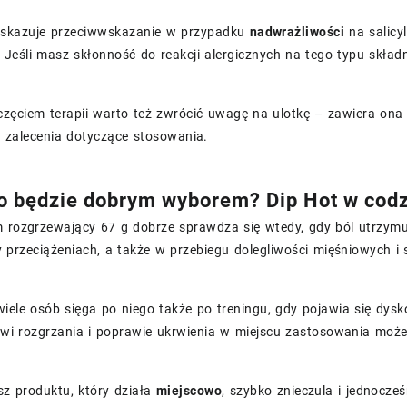
skazuje przeciwwskazanie w przypadku
nadwrażliwości
na salicy
Jeśli masz skłonność do reakcji alergicznych na tego typu składn
częciem terapii warto też zwrócić uwagę na ulotkę – zawiera ona
 zalecenia dotyczące stosowania.
o będzie dobrym wyborem? Dip Hot w cod
 rozgrzewający 67 g dobrze sprawdza się wtedy, gdy ból utrzymuj
y przeciążeniach, a także w przebiegu dolegliwości mięśniowych 
iele osób sięga po niego także po treningu, gdy pojawia się dysk
towi rozgrzania i poprawie ukrwienia w miejscu zastosowania moż
sz produktu, który działa
miejscowo
, szybko znieczula i jednocz