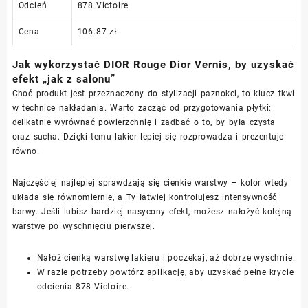
Odcień
878 Victoire
Cena
106.87 zł
Jak wykorzystać DIOR Rouge Dior Vernis, by uzyskać
efekt „jak z salonu”
Choć produkt jest przeznaczony do stylizacji paznokci, to klucz tkwi
w technice nakładania. Warto zacząć od przygotowania płytki:
delikatnie wyrównać powierzchnię i zadbać o to, by była czysta
oraz sucha. Dzięki temu lakier lepiej się rozprowadza i prezentuje
równo.
Najczęściej najlepiej sprawdzają się cienkie warstwy – kolor wtedy
układa się równomiernie, a Ty łatwiej kontrolujesz intensywność
barwy. Jeśli lubisz bardziej nasycony efekt, możesz nałożyć kolejną
warstwę po wyschnięciu pierwszej.
Nałóż cienką warstwę lakieru i poczekaj, aż dobrze wyschnie.
W razie potrzeby powtórz aplikację, aby uzyskać pełne krycie
odcienia 878 Victoire.