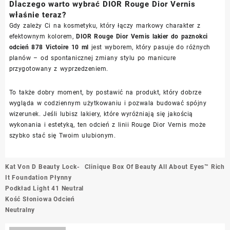
Dlaczego warto wybrać DIOR Rouge Dior Vernis
właśnie teraz?
Gdy zależy Ci na kosmetyku, który łączy markowy charakter z
efektownym kolorem,
DIOR Rouge Dior Vernis lakier do paznokci
odcień 878 Victoire 10 ml
jest wyborem, który pasuje do różnych
planów – od spontanicznej zmiany stylu po manicure
przygotowany z wyprzedzeniem.
To także dobry moment, by postawić na produkt, który dobrze
wygląda w codziennym użytkowaniu i pozwala budować spójny
wizerunek. Jeśli lubisz lakiery, które wyróżniają się jakością
wykonania i estetyką, ten odcień z linii Rouge Dior Vernis może
szybko stać się Twoim ulubionym.
Nawigacja
Kat Von D Beauty Lock-
Clinique Box Of Beauty All About Eyes™ Rich
wpisu
It Foundation Płynny
Podkład Light 41 Neutral
Kość Słoniowa Odcień
Neutralny