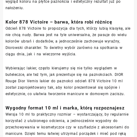
wygląd koloru na płytce paznokcia i estetyczny rezultat już po
nałożeniu.
Kolor 878 Victoire – barwa, która robi różnicę
Odcień 878 Victoire to propozycja dla tych, którzy lubią klasykę, ale
nie chcą nudy. Barwa jest na tyle uniwersalna, że pasuje do wielu
kolorów ubrań i dodatków, a jednocześnie zachowuje wyraźny,
Diorowski charakter. To świetny wybór zarówno na spotkania w
ciągu dnia, jak i na wieczorne wyjścia.
Wybierając lakier, często kierujemy się nie tylko wyglądem w
buteleczce, ale też tym, jak prezentuje się na paznokciach. DIOR
Rouge Dior Vernis lakier do paznokci odcień 878 Victoire 10 ml
został zaprojektowany tak, aby kolor prezentował się spójnie i
estetycznie, co ułatwia tworzenie manicure w domowym zaciszu.
Wygodny format 10 ml i marka, którą rozpoznajesz
Wersja 10 ml to praktyczny rozmiar – wystarczający, by regularnie
korzystać z ulubionego odcienia, a jednocześnie wygodny do
przechowywania w kosmetyczce czy w szufladzie z akcesoriami do
manicure. Dzięki temu łatwiej utrzymać porządek i mieć pod ręką