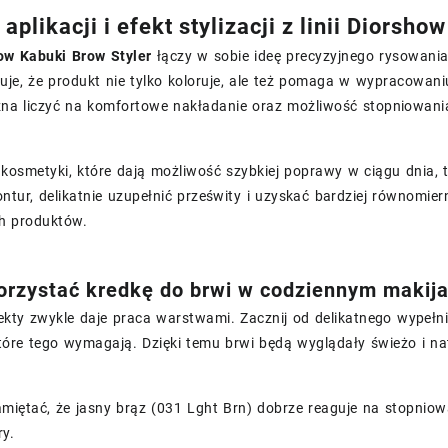
plikacji i efekt stylizacji z linii Diorsho
ow Kabuki Brow Styler
łączy w sobie ideę precyzyjnego rysowania 
ruje, że produkt nie tylko koloruje, ale też pomaga w wypracowa
na liczyć na komfortowe nakładanie oraz możliwość stopniowania
z kosmetyki, które dają możliwość szybkiej poprawy w ciągu dnia
ontur, delikatnie uzupełnić prześwity i uzyskać bardziej równomie
ch produktów.
orzystać kredkę do brwi w codziennym makij
ekty zwykle daje praca warstwami. Zacznij od delikatnego wypełni
tóre tego wymagają. Dzięki temu brwi będą wyglądały świeżo i natu
miętać, że jasny brąz (031 Lght Brn) dobrze reaguje na stopniow
ry.