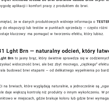
ygodę aplikacji i komfort pracy z produktem do brwi.
amiętać, że w danych produktowych widnieje informacja o
TESTE
y do ekspozycji lub testów w punktach sprzedaży — często różni
staje kluczowy: ma pomagać w tworzeniu efektu, który lubisz.
31 Lght Brn — naturalny odcień, który ła
Lght Brn
to jasny brąz, który świetnie sprawdza się w codziennych 
zyskać widoczność brwi, ale bez zbyt mocnego, „ciężkiego” efekt
ala budować brwi etapami — od delikatnego wypełnienia po bardzi
 Ci na brwiach, które wyglądają naturalnie, a jednocześnie są „og
kle daje większą kontrolę niż produkty o innym wykończeniu. W p
nktowo w miejscach, gdzie brakuje koloru lub gdzie brwi wymagaj