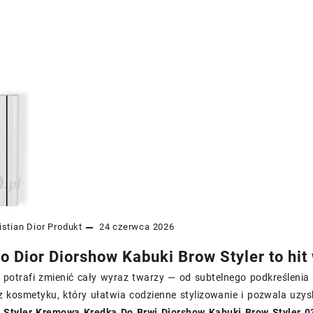
istian Dior
Produkt
24 czerwca 2026
o Dior Diorshow Kabuki Brow Styler to hit
 potrafi zmienić cały wyraz twarzy — od subtelnego podkreślenia po 
z kosmetyku, który ułatwia codzienne stylizowanie i pozwala uz
 Styler Kremowa Kredka Do Brwi Diorshow Kabuki Brow Styler 0