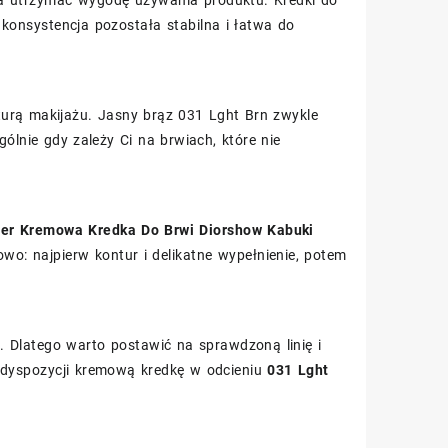
a utrzymać wygodę używania produktu. Kredki do
 konsystencja pozostała stabilna i łatwa do
aturą makijażu. Jasny brąz 031 Lght Brn zwykle
ólnie gdy zależy Ci na brwiach, które nie
ler Kremowa Kredka Do Brwi Diorshow Kabuki
owo: najpierw kontur i delikatne wypełnienie, potem
. Dlatego warto postawić na sprawdzoną linię i
o dyspozycji kremową kredkę w odcieniu
031 Lght