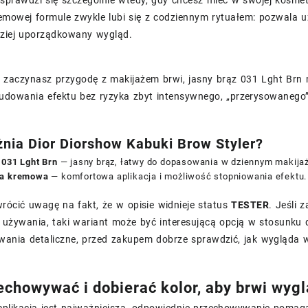
mowej formule zwykle lubi się z codziennym rytuałem: pozwala uzup
ziej uporządkowany wygląd.
ro zaczynasz przygodę z makijażem brwi, jasny brąz 031 Lght Br
udowania efektu bez ryzyka zbyt intensywnego, „przerysowanego” 
nia Dior Diorshow Kabuki Brow Styler?
 031 Lght Brn
— jasny brąz, łatwy do dopasowania w dziennym makijaż
ła kremowa
— komfortowa aplikacja i możliwość stopniowania efektu.
rócić uwagę na fakt, że w opisie widnieje status
TESTER
. Jeśli 
używania, taki wariant może być interesującą opcją w stosunku do
wania detaliczne, przed zakupem dobrze sprawdzić, jak wygląda w
echowywać i dobierać kolor, aby brwi wygl