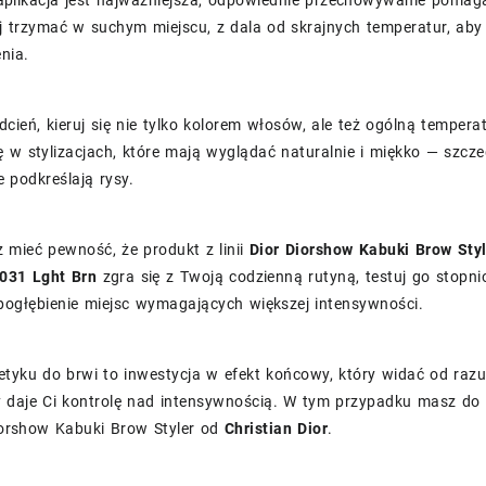
plikacja jest najważniejsza, odpowiednie przechowywanie pomag
ej trzymać w suchym miejscu, z dala od skrajnych temperatur, aby
nia.
dcień, kieruj się nie tylko kolorem włosów, ale też ogólną temper
 w stylizacjach, które mają wyglądać naturalnie i miękko — szczeg
e podkreślają rysy.
z mieć pewność, że produkt z linii
Dior Diorshow Kabuki Brow Sty
 031 Lght Brn
zgra się z Twoją codzienną rutyną, testuj go stopni
pogłębienie miejsc wymagających większej intensywności.
yku do brwi to inwestycja w efekt końcowy, który widać od razu
ry daje Ci kontrolę nad intensywnością. W tym przypadku masz d
Diorshow Kabuki Brow Styler od
Christian Dior
.