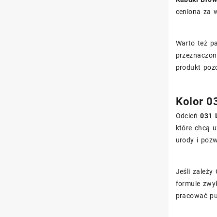
ceniona za w
Warto też p
przeznaczon
produkt pozo
Kolor 0
Odcień
031 
które chcą u
urody i pozw
Jeśli zależy
formule zwy
pracować pu