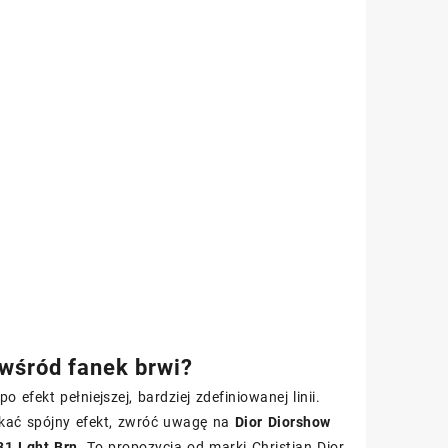
 wśród fanek brwi?
efekt pełniejszej, bardziej zdefiniowanej linii.
yskać spójny efekt, zwróć uwagę na
Dior Diorshow
31 Lght Brn
. To propozycja od marki Christian Dior,