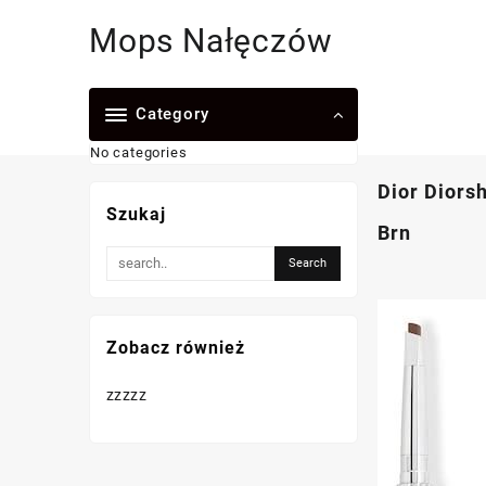
Skip
Mops Nałęczów
to
content
Category
No categories
Dior Diors
Szukaj
Brn
Zobacz również
zzzzz