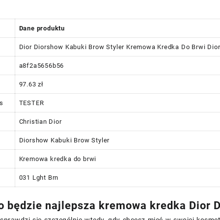
Dane produktu
Dior Diorshow Kabuki Brow Styler Kremowa Kredka Do Brwi Dior
a8f2a5656b56
97.63 zł
us
TESTER
Christian Dior
Diorshow Kabuki Brow Styler
Kremowa kredka do brwi
031 Lght Brn
o będzie najlepsza kremowa kredka Dior 
sprawdzi się szczególnie wtedy, gdy chcesz mieć w swojej kosmet