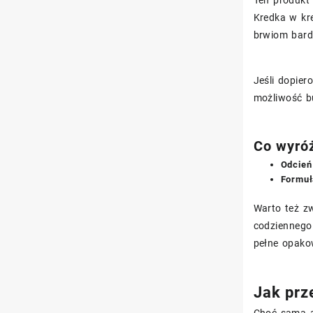
Kredka w kre
brwiom bard
Jeśli dopie
możliwość b
Co wyróż
Odcień
Formu
Warto też zw
codziennego 
pełne opako
Jak prz