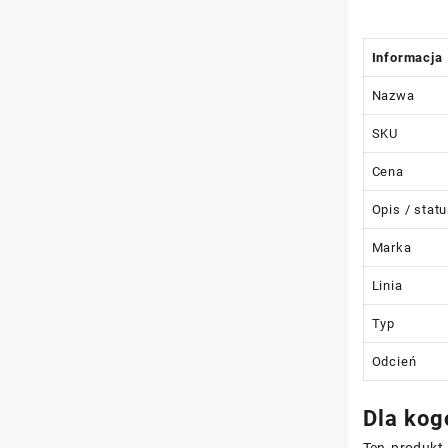
Informacja
Nazwa
SKU
Cena
Opis / stat
Marka
Linia
Typ
Odcień
Dla kog
Ten produkt 