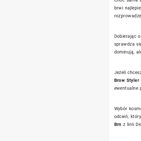
Choć sama a
brwi najlepi
rozprowadze
Dobierając o
sprawdza się
dominują, al
Jeżeli chces
Brow Styler
ewentualne 
Wybór kosmet
odcień, któ
Brn
z linii 