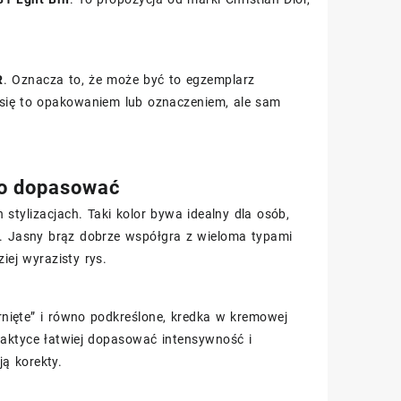
R
. Oznacza to, że może być to egzemplarz
 się to opakowaniem lub oznaczeniem, ale sam
two dopasować
stylizacjach. Taki kolor bywa idealny dla osób,
u. Jasny brąz dobrze współgra z wieloma typami
ej wyrazisty rys.
arnięte” i równo podkreślone, kredka w kremowej
raktyce łatwiej dopasować intensywność i
ą korekty.