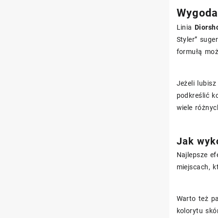
Wygoda a
Linia
Diorsh
Styler” suge
formułą moż
Jeżeli lubis
podkreślić k
wiele różny
Jak wyk
Najlepsze ef
miejscach, k
Warto też pa
kolorytu skó