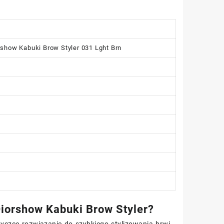
show Kabuki Brow Styler 031 Lght Brn
Diorshow Kabuki Brow Styler?
yczce rozwiązanie do szybkiego stylizowania brwi.