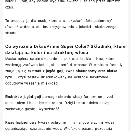
koloru — tak, aby odcień wyglądał świeżo i lśniąco przez dłuższy
czas.
To propozycja dla osób, które chcą uzyskać efekt „salonowy”
również w domu, ale bez rezygnowania z jakości i skutecznego
składu.
Co wyróżnia DiksoPrime Super Color? Składniki, które
działają na kolor i na strukturę włosa
Maska opiera swoje działanie na połączeniu składników, które
wspierają zarówno kolor, jak i komfort włosów. W centrum formuły
znajdują się
ekstrakt z jagód goji, kwas hialuronowy oraz białko
ryżu
— czyli zestaw ukierunkowany na ochronę, nawilżenie i
odbudowę wrażenia miękkości.
Ekstrakt z jagód goji
pomaga chronić włosy farbowane przed
utlenianiem i blaknięciem koloru. Dzięki temu odcień dłużej
zachowuje głębię i wyrazistość.
Kwas hialuronowy
tworzy ochronny film na powierzchni włosa,
ograniczając rozpraszanie wody. W efekcie pasma pozostają