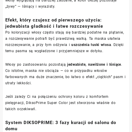
włosy wyglądają na bardziej zadbane, a kolor dłużej pozostaje
„żywy” — lśniący i wyrazisty.
Efekt, który czujesz od pierwszego użycia:
jedwabista gładkość i łatwe rozczesywanie
Po koloryzacji włosy często stają się bardziej podatne na plątanie,
a rozczesywanie potrafi być prawdziwą walką. Ta maska ułatwia
rozczesywanie, a przy tym odżywia i
uszczelnia łuski włosa
. Dzięki
temu pasma są wygładzone i przyjemniejsze w dotyku.
Włosy po zastosowaniu pozostają
jedwabiste, nawilżone i lśniące
.
Co istotne, maska nie obciąża — co w przypadku włosów
farbowanych ma duże znaczenie, bo łatwo o efekt „ciężkich” pasm i
utraty lekkości.
Jeśli zależy Ci na połączeniu ochrony koloru z komfortem
pielęgnacji, DiksoPrime Super Color jest stworzona właśnie do
takich oczekiwań.
System DIKSOPRIME: 3 fazy kuracji od salonu do
domu