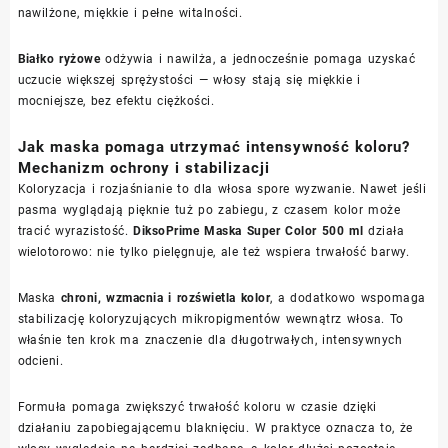
nawilżone, miękkie i pełne witalności.
Białko ryżowe
odżywia i nawilża, a jednocześnie pomaga uzyskać
uczucie większej sprężystości — włosy stają się miękkie i
mocniejsze, bez efektu ciężkości.
Jak maska pomaga utrzymać intensywność koloru?
Mechanizm ochrony i stabilizacji
Koloryzacja i rozjaśnianie to dla włosa spore wyzwanie. Nawet jeśli
pasma wyglądają pięknie tuż po zabiegu, z czasem kolor może
tracić wyrazistość.
DiksoPrime Maska Super Color 500 ml
działa
wielotorowo: nie tylko pielęgnuje, ale też wspiera trwałość barwy.
Maska
chroni, wzmacnia i rozświetla kolor
, a dodatkowo wspomaga
stabilizację koloryzujących mikropigmentów wewnątrz włosa. To
właśnie ten krok ma znaczenie dla długotrwałych, intensywnych
odcieni.
Formuła pomaga zwiększyć trwałość koloru w czasie dzięki
działaniu zapobiegającemu blaknięciu. W praktyce oznacza to, że