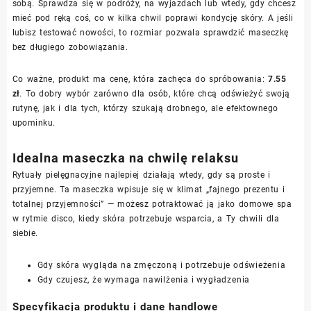
sobą. Sprawdza się w podróży, na wyjazdach lub wtedy, gdy chcesz
mieć pod ręką coś, co w kilka chwil poprawi kondycję skóry. A jeśli
lubisz testować nowości, to rozmiar pozwala sprawdzić maseczkę
bez długiego zobowiązania.
Co ważne, produkt ma cenę, która zachęca do spróbowania:
7.55
zł
. To dobry wybór zarówno dla osób, które chcą odświeżyć swoją
rutynę, jak i dla tych, którzy szukają drobnego, ale efektownego
upominku.
Idealna maseczka na chwilę relaksu
Rytuały pielęgnacyjne najlepiej działają wtedy, gdy są proste i
przyjemne. Ta maseczka wpisuje się w klimat „fajnego prezentu i
totalnej przyjemności” — możesz potraktować ją jako domowe spa
w rytmie disco, kiedy skóra potrzebuje wsparcia, a Ty chwili dla
siebie.
Gdy skóra wygląda na zmęczoną i potrzebuje odświeżenia
Gdy czujesz, że wymaga nawilżenia i wygładzenia
Specyfikacja produktu i dane handlowe