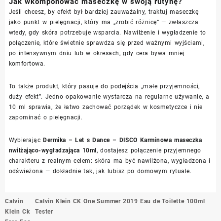
Jak wkomponować maseczkę w swoją rutynę?
Jeśli chcesz, by efekt był bardziej zauważalny, traktuj maseczkę
jako punkt w pielęgnacji, który ma „zrobić różnicę” — zwłaszcza
wtedy, gdy skóra potrzebuje wsparcia. Nawilżenie i wygładzenie to
połączenie, które świetnie sprawdza się przed ważnymi wyjściami,
po intensywnym dniu lub w okresach, gdy cera bywa mniej
komfortowa.
To także produkt, który pasuje do podejścia „małe przyjemności,
duży efekt”. Jedno opakowanie wystarcza na regularne używanie, a
10 ml sprawia, że łatwo zachować porządek w kosmetyczce i nie
zapominać o pielęgnacji.
Wybierając
Dermika – Let s Dance – DISCO Karminowa maseczka
nwilżająco-wygładzająca 10ml
, dostajesz połączenie przyjemnego
charakteru z realnym celem: skóra ma być nawilżona, wygładzona i
odświeżona — dokładnie tak, jak lubisz po domowym rytuale.
Nawigacja
Calvin
Calvin Klein CK One Summer 2019 Eau de Toilette 100ml
wpisu
Klein Ck
Tester