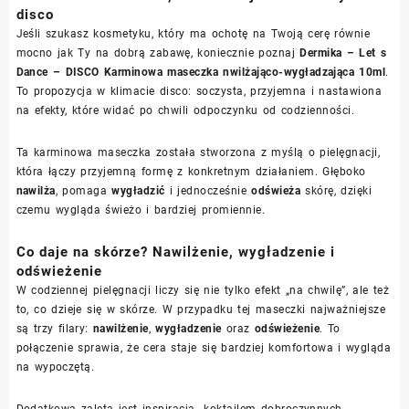
disco
Jeśli szukasz kosmetyku, który ma ochotę na Twoją cerę równie
mocno jak Ty na dobrą zabawę, koniecznie poznaj
Dermika – Let s
Dance – DISCO Karminowa maseczka nwilżająco-wygładzająca 10ml
.
To propozycja w klimacie disco: soczysta, przyjemna i nastawiona
na efekty, które widać po chwili odpoczynku od codzienności.
Ta karminowa maseczka została stworzona z myślą o pielęgnacji,
która łączy przyjemną formę z konkretnym działaniem. Głęboko
nawilża
, pomaga
wygładzić
i jednocześnie
odświeża
skórę, dzięki
czemu wygląda świeżo i bardziej promiennie.
Co daje na skórze? Nawilżenie, wygładzenie i
odświeżenie
W codziennej pielęgnacji liczy się nie tylko efekt „na chwilę”, ale też
to, co dzieje się w skórze. W przypadku tej maseczki najważniejsze
są trzy filary:
nawilżenie
,
wygładzenie
oraz
odświeżenie
. To
połączenie sprawia, że cera staje się bardziej komfortowa i wygląda
na wypoczętą.
Dodatkową zaletą jest inspiracja „koktajlem dobroczynnych