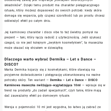
składników”. Dzięki temu produkt ma charakter pielęgnacyjnego
rytuału, który możesz dopasować do swoich potrzeb: kiedy skóra
domaga się wsparcia, gdy czujesz szorstkość lub po prostu chcesz
odświeżyć efekt po całym dniu.
Jej karminowy charakter i disco vibe to też świetny pomysł na
prezent — taki, który łączy radość z użytecznością. Jeśli szukasz
czegoś, co nie jest kolejnym „zwykłym kosmetykiem”, ta maseczka
może okazać się strzałem w dziesiątkę.
Dlaczego warto wybrać Dermika – Let s Dance –
DISCO?
Marka Dermika kojarzy się z kosmetykami, które stawiają na
przyjemne doświadczenie i pielęgnację ukierunkowaną na realne
potrzeby skóry. Ten wariant —
Dermika – Let s Dance – DISCO
Karminowa maseczka nwilżająco-wygładzająca 10ml
— wpisuje się w
trend na produkty „do zadań specjalnych”, czyli takie, które mają
dać zauważalny efekt po domowym rytuale.
Wersja o pojemności 10 ml jest wygodna, bo łatwo ją zabrać ze