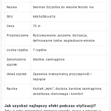
Nazwa
Denman Szczotka do włosów Nordic Ice
SKU
64b5d38ccd1d
Cena
75 zł
Przeznaczenie
Rozczesywanie, suszenie, stylizacja,
definiowanie loków, wygładzanie włosów
Liczba rzędów
7 rzędów
Zakończenia
Gładkie, zaokrąglone
szpilek
Układ szpilek
Zapewnia maksymalną przyczepność i
napięcie
Rączka
Kształt „łezki”, dłuższa, bardziej zaokrąglona;
dodatkowa równowaga i komfort
Jak uzyskać najlepszy efekt podczas stylizacji?
Żeby w pełni wykorzystać potencjał szczotki, pracuj z włosami w