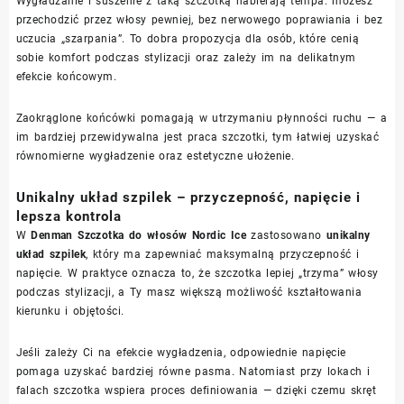
Wygładzanie i suszenie z taką szczotką nabierają tempa: możesz
przechodzić przez włosy pewniej, bez nerwowego poprawiania i bez
uczucia „szarpania”. To dobra propozycja dla osób, które cenią
sobie komfort podczas stylizacji oraz zależy im na delikatnym
efekcie końcowym.
Zaokrąglone końcówki pomagają w utrzymaniu płynności ruchu — a
im bardziej przewidywalna jest praca szczotki, tym łatwiej uzyskać
równomierne wygładzenie oraz estetyczne ułożenie.
Unikalny układ szpilek – przyczepność, napięcie i
lepsza kontrola
W
Denman Szczotka do włosów Nordic Ice
zastosowano
unikalny
układ szpilek
, który ma zapewniać maksymalną przyczepność i
napięcie. W praktyce oznacza to, że szczotka lepiej „trzyma” włosy
podczas stylizacji, a Ty masz większą możliwość kształtowania
kierunku i objętości.
Jeśli zależy Ci na efekcie wygładzenia, odpowiednie napięcie
pomaga uzyskać bardziej równe pasma. Natomiast przy lokach i
falach szczotka wspiera proces definiowania — dzięki czemu skręt