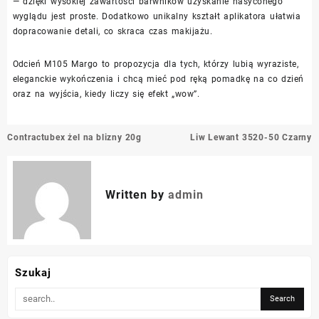
— dzięki wysokiej zawartości barwników uzyskanie nasyconego
wyglądu jest proste. Dodatkowo unikalny kształt aplikatora ułatwia
dopracowanie detali, co skraca czas makijażu.
Odcień M105 Margo to propozycja dla tych, którzy lubią wyraziste,
eleganckie wykończenia i chcą mieć pod ręką pomadkę na co dzień
oraz na wyjścia, kiedy liczy się efekt „wow”.
Nawigacja
Contractubex żel na blizny 20g
Liw Lewant 3520-50 Czarny
wpisu
Written by
admin
Szukaj