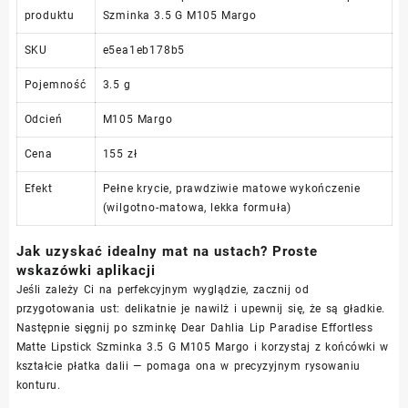
produktu
Szminka 3.5 G M105 Margo
SKU
e5ea1eb178b5
Pojemność
3.5 g
Odcień
M105 Margo
Cena
155 zł
Efekt
Pełne krycie, prawdziwie matowe wykończenie
(wilgotno-matowa, lekka formuła)
Jak uzyskać idealny mat na ustach? Proste
wskazówki aplikacji
Jeśli zależy Ci na perfekcyjnym wyglądzie, zacznij od
przygotowania ust: delikatnie je nawilż i upewnij się, że są gładkie.
Następnie sięgnij po szminkę Dear Dahlia Lip Paradise Effortless
Matte Lipstick Szminka 3.5 G M105 Margo i korzystaj z końcówki w
kształcie płatka dalii — pomaga ona w precyzyjnym rysowaniu
konturu.