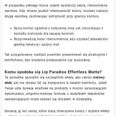
W przypadku pełnego krycia często wystarczy jedna, równomierna
warstwa. Gdy chcesz podbić intensywność koloru, możesz nałożyć
drugą warstwę, zachowując ostrożność przy granicy konturu.
Rysuj kontur zgodnie z naturalną linią ust, korzystając z
kształtu końcówki dla lepszej kontroli.
Rozprowadzaj kolor równomiernie, aby uzyskać jedwabisto-
gładką teksturę i spójny mat.
Tak przygotowany makijaż powinien prezentować się atrakcyjnie i
komfortowo, bez wrażenia przesuszenia czy łuszczenia.
Komu spodoba się Lip Paradise Effortless Matte?
Ta pomadka sprawdzi się szczególnie wtedy, gdy cenisz
matowy
efekt
, ale nie chcesz iść na kompromis w kwestii komfortu. Jeżeli
Twoje usta bywają wrażliwe na produkty o mocno wysuszającym
wykończeniu, wilgotno-matowa formuła z dodatkiem składników
nawadniających może okazać się strzałem w dziesiątkę.
Docenią ją też osoby, które lubią intensywne kolory i szybkie efekty