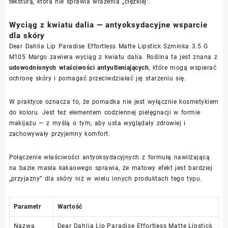
teksturą, która nie sprawia wrażenia „ciężkiej”.
Wyciąg z kwiatu dalia — antyoksydacyjne wsparcie
dla skóry
Dear Dahlia Lip Paradise Effortless Matte Lipstick Szminka 3.5 G
M105 Margo zawiera wyciąg z kwiatu dalia. Roślina ta jest znana z
udowodnionych właściwości antyutleniających
, które mogą wspierać
ochronę skóry i pomagać przeciwdziałać jej starzeniu się.
W praktyce oznacza to, że pomadka nie jest wyłącznie kosmetykiem
do koloru. Jest też elementem codziennej pielęgnacji w formie
makijażu — z myślą o tym, aby usta wyglądały zdrowiej i
zachowywały przyjemny komfort.
Połączenie właściwości antyoksydacyjnych z formułą nawilżającą
na bazie masła kakaowego sprawia, że matowy efekt jest bardziej
„przyjazny” dla skóry niż w wielu innych produktach tego typu.
Parametr
Wartość
Nazwa
Dear Dahlia Lip Paradise Effortless Matte Lipstick