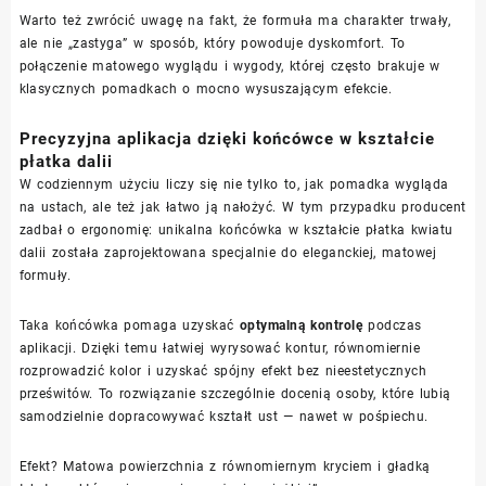
Warto też zwrócić uwagę na fakt, że formuła ma charakter trwały,
ale nie „zastyga” w sposób, który powoduje dyskomfort. To
połączenie matowego wyglądu i wygody, której często brakuje w
klasycznych pomadkach o mocno wysuszającym efekcie.
Precyzyjna aplikacja dzięki końcówce w kształcie
płatka dalii
W codziennym użyciu liczy się nie tylko to, jak pomadka wygląda
na ustach, ale też jak łatwo ją nałożyć. W tym przypadku producent
zadbał o ergonomię: unikalna końcówka w kształcie płatka kwiatu
dalii została zaprojektowana specjalnie do eleganckiej, matowej
formuły.
Taka końcówka pomaga uzyskać
optymalną kontrolę
podczas
aplikacji. Dzięki temu łatwiej wyrysować kontur, równomiernie
rozprowadzić kolor i uzyskać spójny efekt bez nieestetycznych
prześwitów. To rozwiązanie szczególnie docenią osoby, które lubią
samodzielnie dopracowywać kształt ust — nawet w pośpiechu.
Efekt? Matowa powierzchnia z równomiernym kryciem i gładką