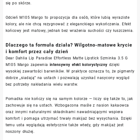
się po skórze.
Odcień M105 Margo to propozycja dla osób, które lubią wyraziste
kolory, ale nie chcą rezygnować z eleganckiego wykończenia. Efekt
końcowy jest matowy, jednak bez wrażenia suchości czy łuszczenia.
Dlaczego ta formuła działa? Wilgotno-matowe krycie
i komfort przez cały dzień
Dear Dahlia Lip Paradise Effortless Matte Lipstick Szminka 3.5 G
M105 Margo zapewnia
intensywny efekt kolorystyczny
dzięki
wysokiej zawartości barwników. W praktyce oznacza to, że pigmenty
dobrze „siadają” na ustach i pozwalają uzyskać nasycony wygląd
bez potrzeby nakładania wielu warstw.
Pomadka nie kończy się na samym kolorze — liczy się także to, jak
zachowuje się na ustach. Wzbogacona maśle z nasion kakaowca
oraz innymi naturalnymi składnikami nawadniającymi wspiera
komfort i pomaga utrzymać trwały makijaż bez wysychania. Dzięki
temu usta wyglądają estetycznie także wtedy, gdy makijaż jest
noszony dłużej.