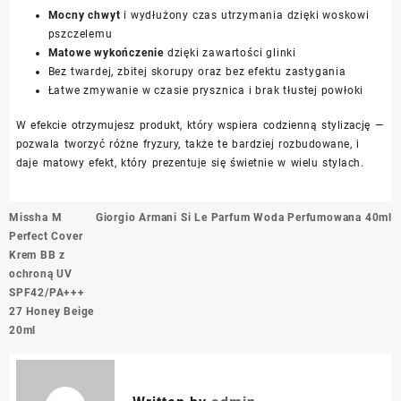
Mocny chwyt
i wydłużony czas utrzymania dzięki woskowi
pszczelemu
Matowe wykończenie
dzięki zawartości glinki
Bez twardej, zbitej skorupy oraz bez efektu zastygania
Łatwe zmywanie w czasie prysznica i brak tłustej powłoki
W efekcie otrzymujesz produkt, który wspiera codzienną stylizację —
pozwala tworzyć różne fryzury, także te bardziej rozbudowane, i
daje matowy efekt, który prezentuje się świetnie w wielu stylach.
Nawigacja
Missha M
Giorgio Armani Si Le Parfum Woda Perfumowana 40ml
wpisu
Perfect Cover
Krem BB z
ochroną UV
SPF42/PA+++
27 Honey Beige
20ml