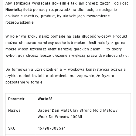
Aby stylizacja wyglądała dokładnie tak, jak chcesz, zacznij od ilości.
Niewielką ilość
pomady rozprowadź na dłoniach, a następnie
dokładnie rozetrzyj produkt, by ułatwić jego równomierne
rozprowadzenie.
W kolejnym kroku nałóż pomadę na całą długość włosów. Produkt
można stosować
na włosy suche lub mokre
. Jeśli nałożysz go na
mokre włosy, uzyskasz efekt bardziej gładkich pasm — to dobry
wybór, gdy chcesz lepsze ułożenie i większą przewidywalność stylu.
Do formowania użyj grzebienia — woskowa konsystencja pozwala
szybko nadać kształt, a utrwalenie ma zapewnić, że fryzura
pozostanie w formie.
Parametr
Wartość
Nazwa
Dapper Dan Matt Clay Strong Hold Matowy
Wosk Do Włosów 100Ml
SKU
4679870035a4