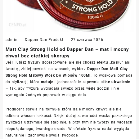
admin
Dapper Dan
Produkt
27 czerwca 2026
Matt Clay Strong Hold od Dapper Dan – mat i mocny
chwyt bez ciężkiej skorupy
Jeśli lubisz fryzury dopracowane, ale nie chcesz efektu „kasku” ani
twardej, zbitej powłoki na włosach, wybierz
Dapper Dan Matt Clay
Strong Hold Matowy Wosk Do Włosów 100Ml
. To woskowa pomada
do stylizacji, która
matuje
i jednocześnie zapewnia
silne utrwalenie
— tak, aby fryzura wyglądała świeżo przez wiele godzin i nie
wymagała żadnych poprawek w ciągu dnia.
Producent stawia na formułę, która daje mocny chwyt, ale nie
odbiera włosom lekkości. Dzięki dużej zawartości wosku pszczelego
stylizacja utrzymuje się stabilnie, a przy tym nie tworzy na włosach
niepożądanego, twardego osadu. W efekcie fryzura nadal wygląda
naturalnie i zachowuje swoją swobodę.