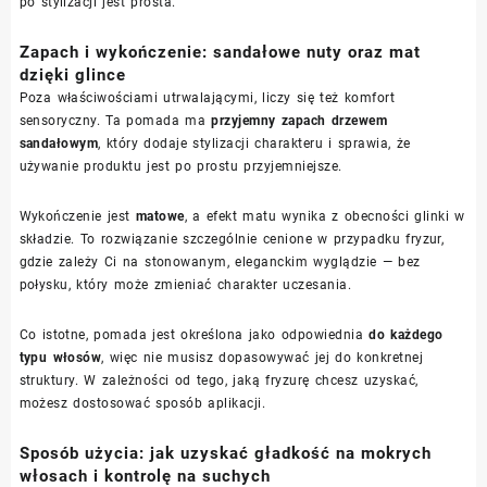
po stylizacji jest prosta.
Zapach i wykończenie: sandałowe nuty oraz mat
dzięki glince
Poza właściwościami utrwalającymi, liczy się też komfort
sensoryczny. Ta pomada ma
przyjemny zapach drzewem
sandałowym
, który dodaje stylizacji charakteru i sprawia, że
używanie produktu jest po prostu przyjemniejsze.
Wykończenie jest
matowe
, a efekt matu wynika z obecności glinki w
składzie. To rozwiązanie szczególnie cenione w przypadku fryzur,
gdzie zależy Ci na stonowanym, eleganckim wyglądzie — bez
połysku, który może zmieniać charakter uczesania.
Co istotne, pomada jest określona jako odpowiednia
do każdego
typu włosów
, więc nie musisz dopasowywać jej do konkretnej
struktury. W zależności od tego, jaką fryzurę chcesz uzyskać,
możesz dostosować sposób aplikacji.
Sposób użycia: jak uzyskać gładkość na mokrych
włosach i kontrolę na suchych