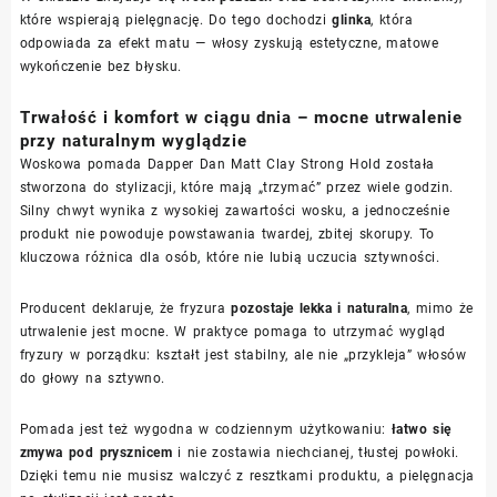
które wspierają pielęgnację. Do tego dochodzi
glinka
, która
odpowiada za efekt matu — włosy zyskują estetyczne, matowe
wykończenie bez błysku.
Trwałość i komfort w ciągu dnia – mocne utrwalenie
przy naturalnym wyglądzie
Woskowa pomada Dapper Dan Matt Clay Strong Hold została
stworzona do stylizacji, które mają „trzymać” przez wiele godzin.
Silny chwyt wynika z wysokiej zawartości wosku, a jednocześnie
produkt nie powoduje powstawania twardej, zbitej skorupy. To
kluczowa różnica dla osób, które nie lubią uczucia sztywności.
Producent deklaruje, że fryzura
pozostaje lekka i naturalna
, mimo że
utrwalenie jest mocne. W praktyce pomaga to utrzymać wygląd
fryzury w porządku: kształt jest stabilny, ale nie „przykleja” włosów
do głowy na sztywno.
Pomada jest też wygodna w codziennym użytkowaniu:
łatwo się
zmywa pod prysznicem
i nie zostawia niechcianej, tłustej powłoki.
Dzięki temu nie musisz walczyć z resztkami produktu, a pielęgnacja