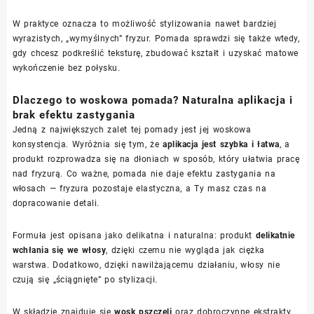
W praktyce oznacza to możliwość stylizowania nawet bardziej
wyrazistych, „wymyślnych” fryzur. Pomada sprawdzi się także wtedy,
gdy chcesz podkreślić teksturę, zbudować kształt i uzyskać matowe
wykończenie bez połysku.
Dlaczego to woskowa pomada? Naturalna aplikacja i
brak efektu zastygania
Jedną z największych zalet tej pomady jest jej woskowa
konsystencja. Wyróżnia się tym, że
aplikacja jest szybka i łatwa
, a
produkt rozprowadza się na dłoniach w sposób, który ułatwia pracę
nad fryzurą. Co ważne, pomada nie daje efektu zastygania na
włosach — fryzura pozostaje elastyczna, a Ty masz czas na
dopracowanie detali.
Formuła jest opisana jako delikatna i naturalna: produkt
delikatnie
wchłania się we włosy
, dzięki czemu nie wygląda jak ciężka
warstwa. Dodatkowo, dzięki nawilżającemu działaniu, włosy nie
czują się „ściągnięte” po stylizacji.
W składzie znajduje się
wosk pszczeli
oraz dobroczynne ekstrakty,