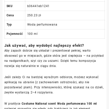
SKU
b36441eb1241
Cena
250.23 zł
Typ
Woda perfumowana
Pojemność
100 ml
Jak używać, aby wydobyć najlepszy efekt?
Aby zapach dobrze się układał i prezentował pełniej, warto
stosować go w miejscach, gdzie skóra jest cieplejsza – na przykład
na nadgarstkach, szyi czy za uszami. Dzięki temu kompozycja
rozwija się naturalnie w ciągu dnia.
Jeśli zależy Ci na bardziej wyraźnym odbiorze, możesz wykonać
aplikację na ubranie (z zachowaniem ostrożności, aby nie
pozostawiać plam). Przy intensywności, której szukasz na co dzień,
zwykle wystarczą 2–4 rozpylania.
W praktyce
Costume National scent Woda perfumowana 100 ml
najlepiej sprawdza się wtedy, gdy traktujesz ją jak element