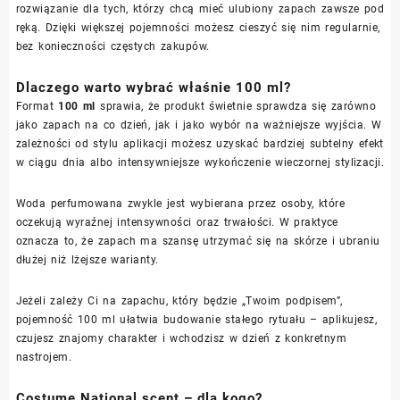
rozwiązanie dla tych, którzy chcą mieć ulubiony zapach zawsze pod
ręką. Dzięki większej pojemności możesz cieszyć się nim regularnie,
bez konieczności częstych zakupów.
Dlaczego warto wybrać właśnie 100 ml?
Format
100 ml
sprawia, że produkt świetnie sprawdza się zarówno
jako zapach na co dzień, jak i jako wybór na ważniejsze wyjścia. W
zależności od stylu aplikacji możesz uzyskać bardziej subtelny efekt
w ciągu dnia albo intensywniejsze wykończenie wieczornej stylizacji.
Woda perfumowana zwykle jest wybierana przez osoby, które
oczekują wyraźnej intensywności oraz trwałości. W praktyce
oznacza to, że zapach ma szansę utrzymać się na skórze i ubraniu
dłużej niż lżejsze warianty.
Jeżeli zależy Ci na zapachu, który będzie „Twoim podpisem”,
pojemność 100 ml ułatwia budowanie stałego rytuału – aplikujesz,
czujesz znajomy charakter i wchodzisz w dzień z konkretnym
nastrojem.
Costume National scent – dla kogo?