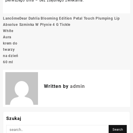
pierwszego dnia – bez zbędnego zwlekania.
Nawigacja
Lancôme
Dear Dahlia Blooming Edition Petal Touch Plumping Lip
wpisu
Absolue
Szminka W Płynie 4 G Tickle
White
Aura
krem do
twarzy
na dzień
60 ml
Written by
admin
Szukaj