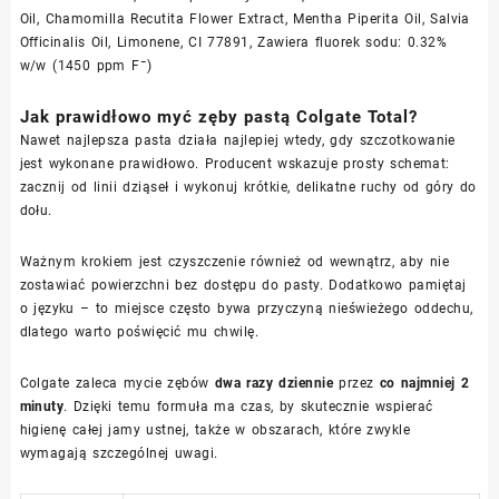
Oil, Chamomilla Recutita Flower Extract, Mentha Piperita Oil, Salvia
Officinalis Oil, Limonene, CI 77891, Zawiera fluorek sodu: 0.32%
w/w (1450 ppm F¯)
Jak prawidłowo myć zęby pastą Colgate Total?
Nawet najlepsza pasta działa najlepiej wtedy, gdy szczotkowanie
jest wykonane prawidłowo. Producent wskazuje prosty schemat:
zacznij od linii dziąseł i wykonuj krótkie, delikatne ruchy od góry do
dołu.
Ważnym krokiem jest czyszczenie również od wewnątrz, aby nie
zostawiać powierzchni bez dostępu do pasty. Dodatkowo pamiętaj
o języku – to miejsce często bywa przyczyną nieświeżego oddechu,
dlatego warto poświęcić mu chwilę.
Colgate zaleca mycie zębów
dwa razy dziennie
przez
co najmniej 2
minuty
. Dzięki temu formuła ma czas, by skutecznie wspierać
higienę całej jamy ustnej, także w obszarach, które zwykle
wymagają szczególnej uwagi.