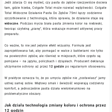
Jeśli zdarza Ci się myśleć, czy pasta do zębów rzeczywiście dociera
tam, gdzie trzeba, Colgate Total może rozwiać wątpliwości. Colgate
Total Widoczne Działanie Pasta Do Zębów 75ml łączy codzienne
szczotkowanie z technologią, która sprawia, że działanie staje się
widoczne
. Podczas mycia biała pasta zmienia kolor na niebieski,
tworząc czytelną „pianę”, która wskazuje moment aktywnej pracy
preparatu.
Co ważne, to nie jest jedynie efekt wizualny. Formuła jest
zaprojektowana tak, aby pomagać w walce z bakteriami nie tylko
na powierzchni zębów, ale również w miejscach, które często są
pomijane – na języku, policzkach i dziąsłach. Producent deklaruje
utrzymanie ochrony aż przez
12 godzin
po regularnym stosowaniu.
W praktyce oznacza to, że po umyciu zębów nie „zostawiasz” jamy
ustnej samej sobie. Miętowy smak i świeżość wspierają codzienny
komfort, a jednocześnie pasta działa wielokierunkowo na
problematyczne obszary.
Jak działa technologia zmiany koloru i ochrona przez
12 godzin