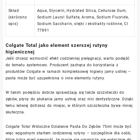
Skład
Aqua, Glycerin, Hydrated Silica, Cellulose Gum,
(skrócony
Sodium Lauryl Sulfate, Aroma, Sodium Fluoride,
opis)
Sodium Saccharin, olejki i ekstrakty roślinne, CI
77891
Colgate Total jako element szerszej rutyny
higienicznej
Jeśli chcesz wzmocnić efekt codziennej pielęgnacji, warto podejść
do tematu systemowo. Producent zachęca do korzystania z
produktów Colgate w ramach kompleksowej higieny jamy ustnej –
pasta może być uzupełniona o inne elementy rutyny.
W takim podejściu dobrze sprawdzają się także szczoteczki do
zębów, płyny do płukania jamy ustnej oraz nici dentystyczne. Dzięki
temu łatwiej dotrzesz do miejsc, w których szczoteczka bywa mniej
skuteczna.
Colgate Total Widoczne Działanie Pasta Do Zębów 75ml może być
więc wygodnym startem codziennej rutyny – szczególnie dla osób,
które lubią mieć pewność, że mycie nie ogranicza się wyłącznie do