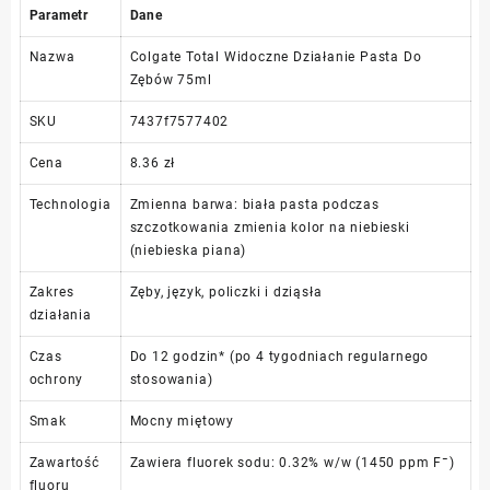
Parametr
Dane
Nazwa
Colgate Total Widoczne Działanie Pasta Do
Zębów 75ml
SKU
7437f7577402
Cena
8.36 zł
Technologia
Zmienna barwa: biała pasta podczas
szczotkowania zmienia kolor na niebieski
(niebieska piana)
Zakres
Zęby, język, policzki i dziąsła
działania
Czas
Do 12 godzin* (po 4 tygodniach regularnego
ochrony
stosowania)
Smak
Mocny miętowy
Zawartość
Zawiera fluorek sodu: 0.32% w/w (1450 ppm F¯)
fluoru