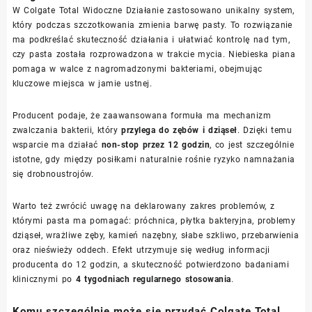
W Colgate Total Widoczne Działanie zastosowano unikalny system,
który podczas szczotkowania zmienia barwę pasty. To rozwiązanie
ma podkreślać skuteczność działania i ułatwiać kontrolę nad tym,
czy pasta została rozprowadzona w trakcie mycia. Niebieska piana
pomaga w walce z nagromadzonymi bakteriami, obejmując
kluczowe miejsca w jamie ustnej.
Producent podaje, że zaawansowana formuła ma mechanizm
zwalczania bakterii, który
przylega do zębów i dziąseł
. Dzięki temu
wsparcie ma działać
non-stop przez 12 godzin
, co jest szczególnie
istotne, gdy między posiłkami naturalnie rośnie ryzyko namnażania
się drobnoustrojów.
Warto też zwrócić uwagę na deklarowany zakres problemów, z
którymi pasta ma pomagać: próchnica, płytka bakteryjna, problemy
dziąseł, wrażliwe zęby, kamień nazębny, słabe szkliwo, przebarwienia
oraz nieświeży oddech. Efekt utrzymuje się według informacji
producenta do 12 godzin, a skuteczność potwierdzono badaniami
klinicznymi po
4 tygodniach regularnego stosowania
.
Komu szczególnie może się przydać Colgate Total