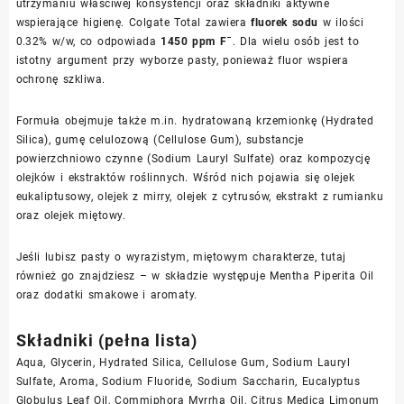
utrzymaniu właściwej konsystencji oraz składniki aktywne
wspierające higienę. Colgate Total zawiera
fluorek sodu
w ilości
0.32% w/w, co odpowiada
1450 ppm F¯
. Dla wielu osób jest to
istotny argument przy wyborze pasty, ponieważ fluor wspiera
ochronę szkliwa.
Formuła obejmuje także m.in. hydratowaną krzemionkę (Hydrated
Silica), gumę celulozową (Cellulose Gum), substancje
powierzchniowo czynne (Sodium Lauryl Sulfate) oraz kompozycję
olejków i ekstraktów roślinnych. Wśród nich pojawia się olejek
eukaliptusowy, olejek z mirry, olejek z cytrusów, ekstrakt z rumianku
oraz olejek miętowy.
Jeśli lubisz pasty o wyrazistym, miętowym charakterze, tutaj
również go znajdziesz – w składzie występuje Mentha Piperita Oil
oraz dodatki smakowe i aromaty.
Składniki (pełna lista)
Aqua, Glycerin, Hydrated Silica, Cellulose Gum, Sodium Lauryl
Sulfate, Aroma, Sodium Fluoride, Sodium Saccharin, Eucalyptus
Globulus Leaf Oil, Commiphora Myrrha Oil, Citrus Medica Limonum