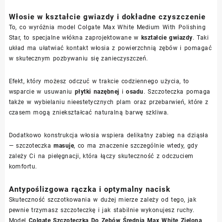
Włosie w kształcie gwiazdy i dokładne czyszczenie
To, co wyróżnia model Colgate Max White Medium With Polishing
Star, to specjalne włókna zaprojektowane w
kształcie gwiazdy
. Taki
układ ma ułatwiać kontakt włosia z powierzchnią zębów i pomagać
w skutecznym pozbywaniu się zanieczyszczeń.
Efekt, który możesz odczuć w trakcie codziennego użycia, to
wsparcie w usuwaniu
płytki nazębnej
i
osadu
. Szczoteczka pomaga
także w wybielaniu nieestetycznych plam oraz przebarwień, które z
czasem mogą zniekształcać naturalną barwę szkliwa.
Dodatkowo konstrukcja włosia wspiera delikatny zabieg na dziąsła
— szczoteczka
masuje
, co ma znaczenie szczególnie wtedy, gdy
zależy Ci na pielęgnacji, która łączy skuteczność z odczuciem
komfortu.
Antypoślizgowa rączka i optymalny nacisk
Skuteczność szczotkowania w dużej mierze zależy od tego, jak
pewnie trzymasz szczoteczkę i jak stabilnie wykonujesz ruchy.
Model
Colgate Szczoteczka Do Zębów Średnia Max White Zielona