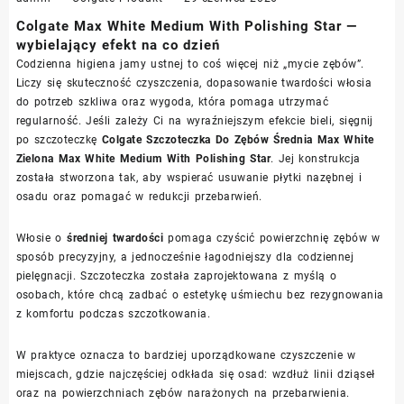
Colgate Max White Medium With Polishing Star —
wybielający efekt na co dzień
Codzienna higiena jamy ustnej to coś więcej niż „mycie zębów”.
Liczy się skuteczność czyszczenia, dopasowanie twardości włosia
do potrzeb szkliwa oraz wygoda, która pomaga utrzymać
regularność. Jeśli zależy Ci na wyraźniejszym efekcie bieli, sięgnij
po szczoteczkę
Colgate Szczoteczka Do Zębów Średnia Max White
Zielona Max White Medium With Polishing Star
. Jej konstrukcja
została stworzona tak, aby wspierać usuwanie płytki nazębnej i
osadu oraz pomagać w redukcji przebarwień.
Włosie o
średniej twardości
pomaga czyścić powierzchnię zębów w
sposób precyzyjny, a jednocześnie łagodniejszy dla codziennej
pielęgnacji. Szczoteczka została zaprojektowana z myślą o
osobach, które chcą zadbać o estetykę uśmiechu bez rezygnowania
z komfortu podczas szczotkowania.
W praktyce oznacza to bardziej uporządkowane czyszczenie w
miejscach, gdzie najczęściej odkłada się osad: wzdłuż linii dziąseł
oraz na powierzchniach zębów narażonych na przebarwienia.