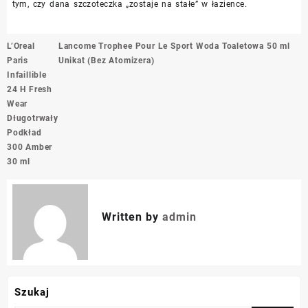
tym, czy dana szczoteczka „zostaje na stałe” w łazience.
Nawigacja
L’Oreal
Lancome Trophee Pour Le Sport Woda Toaletowa 50 ml
wpisu
Paris
Unikat (Bez Atomizera)
Infaillible
24 H Fresh
Wear
Długotrwały
Podkład
300 Amber
30 ml
Written by
admin
Szukaj