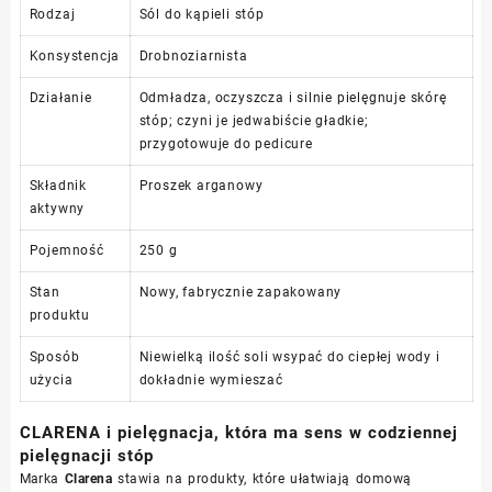
Rodzaj
Sól do kąpieli stóp
Konsystencja
Drobnoziarnista
Działanie
Odmładza, oczyszcza i silnie pielęgnuje skórę
stóp; czyni je jedwabiście gładkie;
przygotowuje do pedicure
Składnik
Proszek arganowy
aktywny
Pojemność
250 g
Stan
Nowy, fabrycznie zapakowany
produktu
Sposób
Niewielką ilość soli wsypać do ciepłej wody i
użycia
dokładnie wymieszać
CLARENA i pielęgnacja, która ma sens w codziennej
pielęgnacji stóp
Marka
Clarena
stawia na produkty, które ułatwiają domową