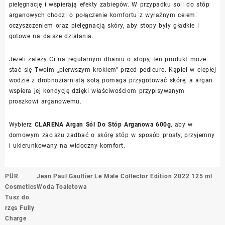
pielęgnację i wspierają efekty zabiegów. W przypadku soli do stóp
arganowych chodzi o połączenie komfortu z wyraźnym celem:
oczyszczeniem oraz pielęgnacją skóry, aby stopy były gładkie i
gotowe na dalsze działania.
Jeżeli zależy Ci na regularnym dbaniu o stopy, ten produkt może
stać się Twoim „pierwszym krokiem” przed pedicure. Kąpiel w ciepłej
wodzie z drobnoziarnistą solą pomaga przygotować skórę, a argan
wspiera jej kondycję dzięki właściwościom przypisywanym
proszkowi arganowemu.
Wybierz
CLARENA Argan Sól Do Stóp Arganowa 600g
, aby w
domowym zaciszu zadbać o skórę stóp w sposób prosty, przyjemny
i ukierunkowany na widoczny komfort.
Nawigacja
PÜR
Jean Paul Gaultier Le Male Collector Edition 2022 125 ml
wpisu
Cosmetics
Woda Toaletowa
Tusz do
rzęs Fully
Charge