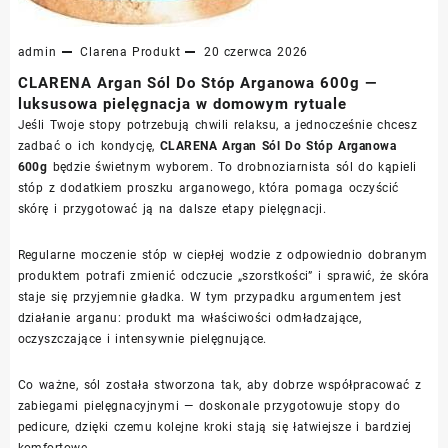
admin
Clarena
Produkt
20 czerwca 2026
CLARENA Argan Sól Do Stóp Arganowa 600g —
luksusowa pielęgnacja w domowym rytuale
Jeśli Twoje stopy potrzebują chwili relaksu, a jednocześnie chcesz
zadbać o ich kondycję,
CLARENA Argan Sól Do Stóp Arganowa
600g
będzie świetnym wyborem. To drobnoziarnista sól do kąpieli
stóp z dodatkiem proszku arganowego, która pomaga oczyścić
skórę i przygotować ją na dalsze etapy pielęgnacji.
Regularne moczenie stóp w ciepłej wodzie z odpowiednio dobranym
produktem potrafi zmienić odczucie „szorstkości” i sprawić, że skóra
staje się przyjemnie gładka. W tym przypadku argumentem jest
działanie arganu: produkt ma właściwości odmładzające,
oczyszczające i intensywnie pielęgnujące.
Co ważne, sól została stworzona tak, aby dobrze współpracować z
zabiegami pielęgnacyjnymi — doskonale przygotowuje stopy do
pedicure, dzięki czemu kolejne kroki stają się łatwiejsze i bardziej
komfortowe.