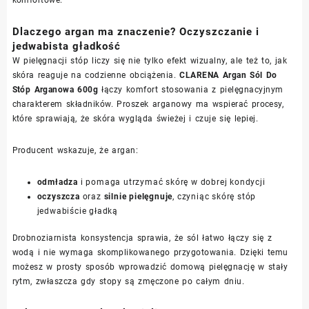
Dlaczego argan ma znaczenie? Oczyszczanie i
jedwabista gładkość
W pielęgnacji stóp liczy się nie tylko efekt wizualny, ale też to, jak
skóra reaguje na codzienne obciążenia.
CLARENA Argan Sól Do
Stóp Arganowa 600g
łączy komfort stosowania z pielęgnacyjnym
charakterem składników. Proszek arganowy ma wspierać procesy,
które sprawiają, że skóra wygląda świeżej i czuje się lepiej.
Producent wskazuje, że argan:
odmładza
i pomaga utrzymać skórę w dobrej kondycji
oczyszcza
oraz
silnie pielęgnuje
, czyniąc skórę stóp
jedwabiście gładką
Drobnoziarnista konsystencja sprawia, że sól łatwo łączy się z
wodą i nie wymaga skomplikowanego przygotowania. Dzięki temu
możesz w prosty sposób wprowadzić domową pielęgnację w stały
rytm, zwłaszcza gdy stopy są zmęczone po całym dniu.