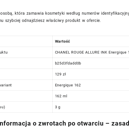
eś osobą, która zamawia kosmetyki według numerów identyfikacyjn
mu szybciej odnajdziesz właściwy produkt w ofercie.
Wartość
uktu
CHANEL ROUGE ALLURE INK Energique 
b25d3fdadd0b
129 zł
ariant
Energique 162
162 ml
su)
3 g
nformacja o zwrotach po otwarciu – zasad