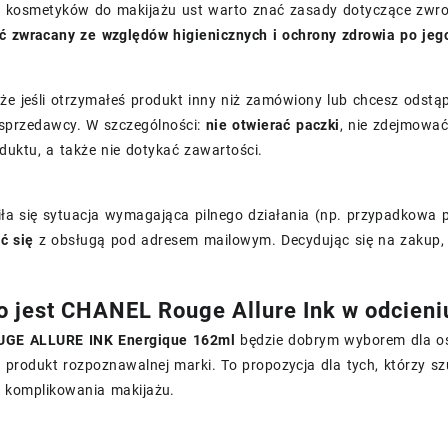
e kosmetyków do makijażu ust warto znać zasady dotyczące zwro
ć zwracany ze względów higienicznych i ochrony zdrowia po jeg
że jeśli otrzymałeś produkt inny niż zamówiony lub chcesz odstą
 sprzedawcy. W szczególności:
nie otwierać paczki
, nie zdejmować 
uktu, a także nie dotykać zawartości.
wiła się sytuacja wymagająca pilnego działania (np. przypadkowa
ć się
z obsługą pod adresem mailowym. Decydując się na zakup, 
o jest CHANEL Rouge Allure Ink w odcieni
GE ALLURE INK Energique 162ml
będzie dobrym wyborem dla osó
produkt rozpoznawalnej marki. To propozycja dla tych, którzy s
i komplikowania makijażu.