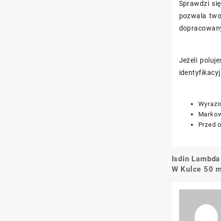
Sprawdzi si
pozwala twor
dopracowany
Jeżeli poluj
identyfikacy
Wyrazis
Markow
Przed 
Isdin Lambda
Nawigacj
W Kulce 50 m
wpisu