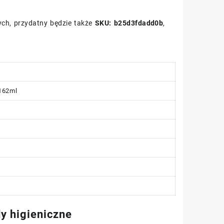
ych, przydatny będzie także
SKU: b25d3fdadd0b
,
162ml
y higieniczne