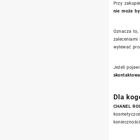
Przy zakupi
nie może by
Oznacza to, 
zaleceniami
wylewać prod
Jeżeli poja
skontaktowa
Dla kog
CHANEL ROU
kosmetyczce 
koniecznośc