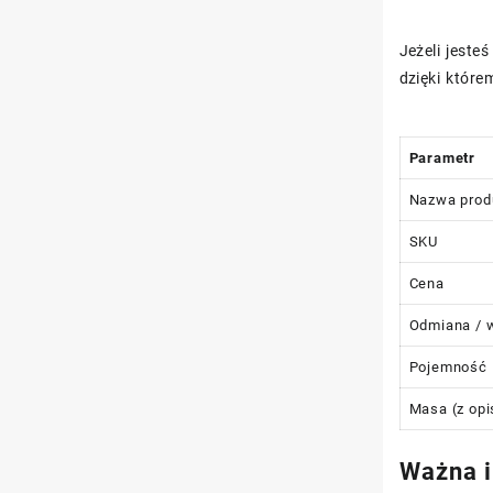
Jeżeli jest
dzięki które
Parametr
Nazwa prod
SKU
Cena
Odmiana / w
Pojemność
Masa (z opi
Ważna i