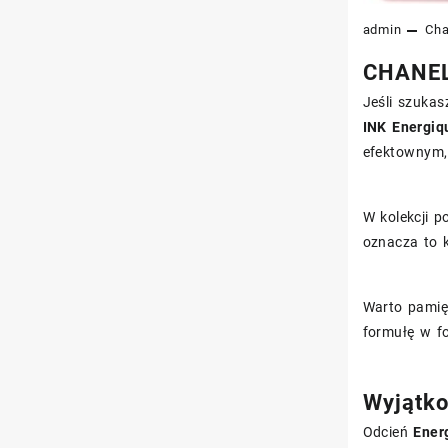
admin
Cha
CHANEL 
Jeśli szukas
INK Energiq
efektownym,
W kolekcji p
oznacza to 
Warto pamięt
formułę w f
Wyjątko
Odcień
Ener