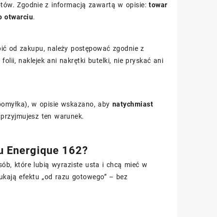
tów. Zgodnie z informacją zawartą w opisie:
towar
o otwarciu
.
pić od zakupu, należy postępować zgodnie z
folii, naklejek ani nakrętki butelki, nie pryskać ani
 pomyłka), w opisie wskazano, aby
natychmiast
przyjmujesz ten warunek.
u Energique 162?
b, które lubią wyraziste usta i chcą mieć w
zukają efektu „od razu gotowego” – bez