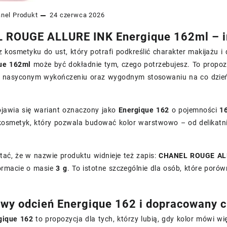
nel
Produkt
24 czerwca 2026
ROUGE ALLURE INK Energique 162ml – in
z kosmetyku do ust, który potrafi podkreślić charakter makijażu 
ue 162ml
może być dokładnie tym, czego potrzebujesz. To propoz
 nasyconym wykończeniu oraz wygodnym stosowaniu na co dzień 
ojawia się wariant oznaczony jako
Energique 162
o pojemności
1
kosmetyk, który pozwala budować kolor warstwowo – od delikatni
ać, że w nazwie produktu widnieje też zapis:
CHANEL ROUGE ALL
ormacie o masie
3 g
. To istotne szczególnie dla osób, które por
wy odcień Energique 162 i dopracowany c
gique 162
to propozycja dla tych, którzy lubią, gdy kolor mówi wię