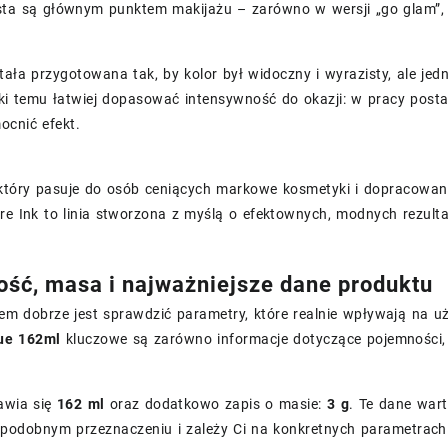
sta są głównym punktem makijażu – zarówno w wersji „go glam”, 
ała przygotowana tak, by kolor był widoczny i wyrazisty, ale j
ki temu łatwiej dopasować intensywność do okazji: w pracy posta
cnić efekt.
który pasuje do osób ceniących markowe kosmetyki i dopracowaną 
re Ink to linia stworzona z myślą o efektownych, modnych rezult
ść, masa i najważniejsze dane produktu
em dobrze jest sprawdzić parametry, które realnie wpływają na 
ue 162ml
kluczowe są zarówno informacje dotyczące pojemności, 
awia się
162 ml
oraz dodatkowo zapis o masie:
3 g
. Te dane wart
 podobnym przeznaczeniu i zależy Ci na konkretnych parametrach