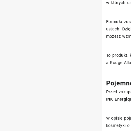
w których u
Formuła zost
ustach. Dzię
możesz wzmo
To produkt, 
a Rouge Allu
Pojemno
Przed zakup
INK Energiq
W opisie poj
kosmetyki o