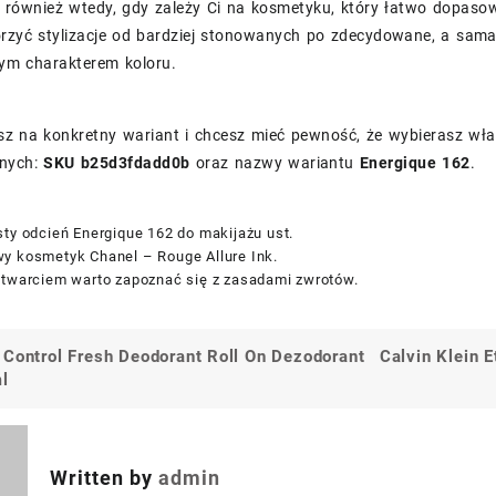
ę również wtedy, gdy zależy Ci na kosmetyku, który łatwo dopaso
zyć stylizacje od bardziej stonowanych po zdecydowane, a sama l
m charakterem koloru.
esz na konkretny wariant i chcesz mieć pewność, że wybierasz wła
jnych:
SKU b25d3fdadd0b
oraz nazwy wariantu
Energique 162
.
ty odcień Energique 162 do makijażu ust.
y kosmetyk Chanel – Rouge Allure Ink.
otwarciem warto zapoznać się z zasadami zwrotów.
 Control Fresh Deodorant Roll On Dezodorant
Calvin Klein 
a
l
Written by
admin