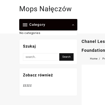
Skip
Mops Nałęczów
to
content
Category
No categories
Chanel Les
Szukaj
Foundation
Home
P
Zobacz również
zzzzz