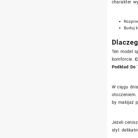
charakter wy
Rozprow
Buduj k
Dlaczeg
Ten model sp
komforcie.
C
Podkład Do 
W ciągu dni
otoczeniem. 
by makijaż 
Jeżeli cenis
styl: delika