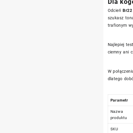
Dla kog
Odcień
Br22
szukasz tona
trafionym w
Najlepiej te
ciemny ani c
W połączeniu
dlatego dobó
Parametr
Nazwa
produktu
SKU