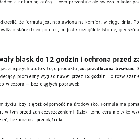
adem a naturalną skórą — cera prezentuje się świeżo, a kolor poz
odkreślić, że formuła jest nastawiona na komfort w ciągu dnia.
awilżać skórę dzień po dniu, co jest szczególnie istotne, gdy sk
wały blask do 12 godzin i ochrona przed 
jważniejszych atutów tego produktu jest
przedłużona trwałość
. 
iecący, promienny wygląd nawet przez
12 godzin
. To rozwiązani
do wieczora — bez ciągłych poprawek.
m życiu liczy się też odporność na środowisko. Formuła ma poma
, w tym przed zanieczyszczeniami. Dzięki temu cera nie tylko wygl
zień, bez uczucia przeciążenia.