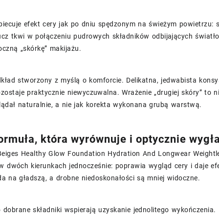
biecuje efekt cery jak po dniu spędzonym na świeżym powietrzu: 
lucz tkwi w połączeniu pudrowych składników odbijających światł
oczną „skórkę” makijażu.
kład stworzony z myślą o komforcie. Delikatna, jedwabista konsy
zostaje praktycznie niewyczuwalna. Wrażenie „drugiej skóry” to n
ądał naturalnie, a nie jak korekta wykonana grubą warstwą.
ormuła, która wyrównuje i optycznie wygł
Beiges Healthy Glow Foundation Hydration And Longwear Weightl
w dwóch kierunkach jednocześnie: poprawia wygląd cery i daje ef
da na gładszą, a drobne niedoskonałości są mniej widoczne.
dobrane składniki wspierają uzyskanie jednolitego wykończenia. 