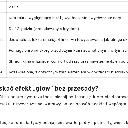
237 zł
Naturalnie wyglądający blask, wygładzenie i wyrównanie cery
Do 12 godzin (z regulowanym kryciem)
ja
Jedwabista, lekka emulsja/fluide — niewyczuwalna jak „druga sk
Pomaga chronić skórę przed czynnikami zewnętrznymi, w tym za
Składniki nawilżające: komfort od razu oraz nawilżenie dzień po 
ie
Rozświetlone, z optycznym zmniejszeniem widoczności niedosko
skać efekt „glow” bez przesady?
 Ci na naturalnym rezultacie, sięgnij po technikę, która nie dopr
efektu niewyczuwalnej warstwy. W ten sposób podkład współgra z 
ać, że formuła łączy odbijające światło pudry i pigmenty, więc 