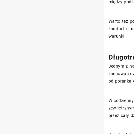
między podkł
Warto też p
komfortu i n
warunki.
Długotr
Jednym z na
zachować św
od poranka 
W codzienny
zewnętrznymi
przez cały d