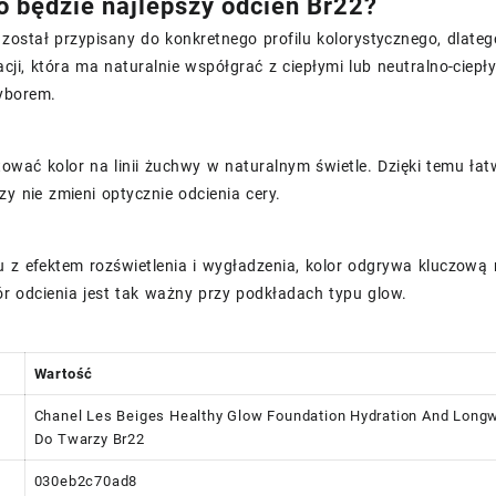
o będzie najlepszy odcień Br22?
został przypisany do konkretnego profilu kolorystycznego, dlateg
cji, która ma naturalnie współgrać z ciepłymi lub neutralno-ciepł
yborem.
stować kolor na linii żuchwy w naturalnym świetle. Dzięki temu łatw
zy nie zmieni optycznie odcienia cery.
 z efektem rozświetlenia i wygładzenia, kolor odgrywa kluczową 
r odcienia jest tak ważny przy podkładach typu glow.
Wartość
Chanel Les Beiges Healthy Glow Foundation Hydration And Longw
Do Twarzy Br22
030eb2c70ad8