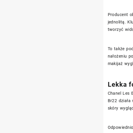
Producent o
jednolitą. K
tworzyć wid
To także pod
nałożeniu po
makijaż wygl
Lekka f
Chanel Les 
Br22 działa 
skóry wyglą
Odpowiednio 