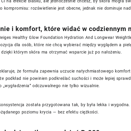
y Ci na efekcie blasku, ale jednocześnie chcesz, by skóra mogła s
go kompromisu: rozświetlenie jest obecne, jednak nie dominuje n
nie i komfort, które widać w codziennym 
Beiges Healthy Glow Foundation Hydration And Longwear Weightl
ozycja dla osób, które nie chcą wybierać między wyglądem a piel
, dzięki którym skóra ma otrzymać wsparcie już po nałożeniu.
eklaruje, że formuła zapewnia uczucie natychmiastowego komfort
że podkład nie powinien podkreślać suchości i może lepiej sprawd
 „wygładzenia” odczuwalnego nie tylko wizualnie.
onsystencja została przygotowana tak, by była lekka i wygodna. 
ożądanego poziomu krycia — bez efektu ciężkości.