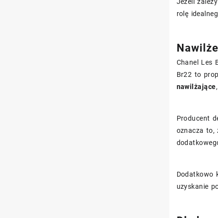
Jeżeli zależ
rolę idealne
Nawilże
Chanel Les 
Br22 to prop
nawilżające
Producent d
oznacza to, 
dodatkowego
Dodatkowo k
uzyskanie p