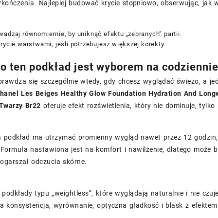
kończenia. Najlepiej budować krycie stopniowo, obserwując, jak 
adzaj równomiernie, by uniknąć efektu „zebranych” partii.
rycie warstwami, jeśli potrzebujesz większej korekty.
o ten podkład jest wyborem na codzienni
rawdza się szczególnie wtedy, gdy chcesz wyglądać świeżo, a jedn
hanel Les Beiges Healthy Glow Foundation Hydration And Longw
Twarzy Br22
oferuje efekt rozświetlenia, który nie dominuje, tylk
a podkład ma utrzymać promienny wygląd nawet przez 12 godzin, 
Formuła nastawiona jest na komfort i nawilżenie, dlatego może 
pogarszał odczucia skórne.
z podkłady typu „weightless”, które wyglądają naturalnie i nie czuj
tna konsystencja, wyrównanie, optyczna gładkość i blask z efektem 