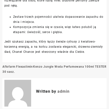
rozwiązanie dla osób, które lubią mieć ulubione perfumy zawsze
pod ręką.
Zestaw trzech pojemności ułatwia dopasowanie zapachu do
dnia i miejsca.
Kompozycja zmienia się w czasie, więc łatwo polubić ją
etapami: świeżość, serce i głębia.
Jeśli szukasz zapachu, który łączy świeże cytrusy z kwiatowo-
korzenną energią, a na końcu zostawia elegancki, drzewno-ziemisty
ślad, Chanel Chance jest stworzony właśnie dla Ciebie.
Nawigacja
Aflofarm Flexaslimin
Kenzo Jungle Woda Perfumowana 100ml TESTER
wpisu
30 sasz.
Written by
admin