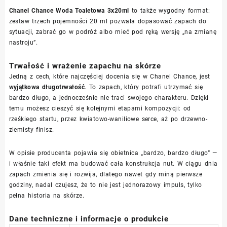
Chanel Chance Woda Toaletowa 3x20ml
to także wygodny format:
zestaw trzech pojemności 20 ml pozwala dopasować zapach do
sytuacji, zabrać go w podróż albo mieć pod ręką wersję „na zmianę
nastroju”.
Trwałość i wrażenie zapachu na skórze
Jedną z cech, które najczęściej docenia się w Chanel Chance, jest
wyjątkowa długotrwałość
. To zapach, który potrafi utrzymać się
bardzo długo, a jednocześnie nie traci swojego charakteru. Dzięki
temu możesz cieszyć się kolejnymi etapami kompozycji: od
rześkiego startu, przez kwiatowo-waniliowe serce, aż po drzewno-
ziemisty finisz.
W opisie producenta pojawia się obietnica „bardzo, bardzo długo” —
i właśnie taki efekt ma budować cała konstrukcja nut. W ciągu dnia
zapach zmienia się i rozwija, dlatego nawet gdy miną pierwsze
godziny, nadal czujesz, że to nie jest jednorazowy impuls, tylko
pełna historia na skórze.
Dane techniczne i informacje o produkcie