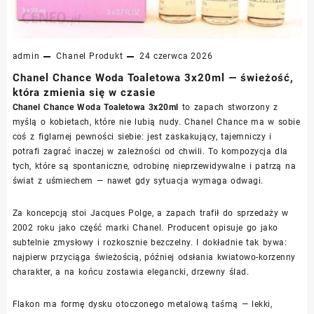
admin
Chanel
Produkt
24 czerwca 2026
Chanel Chance Woda Toaletowa 3x20ml — świeżość,
która zmienia się w czasie
Chanel Chance Woda Toaletowa 3x20ml
to zapach stworzony z
myślą o kobietach, które nie lubią nudy. Chanel Chance ma w sobie
coś z figlarnej pewności siebie: jest zaskakujący, tajemniczy i
potrafi zagrać inaczej w zależności od chwili. To kompozycja dla
tych, które są spontaniczne, odrobinę nieprzewidywalne i patrzą na
świat z uśmiechem — nawet gdy sytuacja wymaga odwagi.
Za koncepcją stoi Jacques Polge, a zapach trafił do sprzedaży w
2002 roku jako część marki Chanel. Producent opisuje go jako
subtelnie zmysłowy i rozkosznie bezczelny. I dokładnie tak bywa:
najpierw przyciąga świeżością, później odsłania kwiatowo-korzenny
charakter, a na końcu zostawia elegancki, drzewny ślad.
Flakon ma formę dysku otoczonego metalową taśmą — lekki,