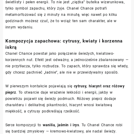
świetlisty i pełen energii. To nie jest „ciężka” butelka wizerunkowa,
tylko symbol zapachu, który żyje. Chanel Chance potrafi
metamorfozować się z minuty na minutę, więc nawet po kilku
godzinach możesz czuć, że to wciąż ten sam charakter, ale w
innym wydaniu.
Kompozycja zapachowa: cytrusy, kwiaty i korzenna
iskrą
Chanel Chance powstał jako połączenie świeżych, kwiatowo-
korzennych nut. Efekt jest odważny, a jednocześnie zbalansowany —
nie przytłacza, tylko rozbudza. To zapach, który sprawdza się wtedy,
gdy chcesz pachnieć „ładnie”, ale nie w przewidywalny sposób.
W pierwszym kontakcie pojawiają się
cytrusy, hiacynt oraz różowy
pieprz
. To otwarcie daje wrażenie lekkości i energii, jakby w
powietrzu pojawił się świeży podmuch. Różowy pieprz dodaje
charakteru i delikatnej pikantności, hiacynt wnosi kwiatową
miękkość, a cytrusy podkreślają rześkość.
Serce kompozycji to
wanilia, jaśmin i irys
. Tu Chanel Chance robi
się bardziej zmysłowy — kremowo-kwiatowy, ale nadal świeży.