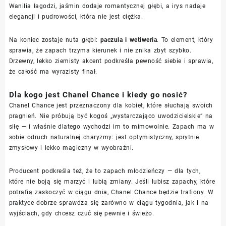
Wanilia łagodzi, jaśmin dodaje romantycznej głębi, a irys nadaje
elegancji i pudrowości, która nie jest ciężka.
Na koniec zostaje nuta głębi:
paczula i wetiweria
. To element, który
sprawia, że zapach trzyma kierunek i nie znika zbyt szybko.
Drzewny, lekko ziemisty akcent podkreśla pewność siebie i sprawia,
że całość ma wyrazisty finał.
Dla kogo jest Chanel Chance i kiedy go nosić?
Chanel Chance jest przeznaczony dla kobiet, które słuchają swoich
pragnień. Nie próbują być kogoś „wystarczająco uwodzicielskie” na
siłę — i właśnie dlatego wychodzi im to mimowolnie. Zapach ma w
sobie odruch naturalnej charyzmy: jest optymistyczny, sprytnie
zmysłowy i lekko magiczny w wyobraźni.
Producent podkreśla też, że to zapach młodzieńczy — dla tych,
które nie boją się marzyć i lubią zmiany. Jeśli lubisz zapachy, które
potrafią zaskoczyć w ciągu dnia, Chanel Chance będzie trafiony. W
praktyce dobrze sprawdza się zarówno w ciągu tygodnia, jak i na
wyjściach, gdy chcesz czuć się pewnie i świeżo.