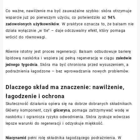
Co ważne, nawilżenie ma być zauważalne szybko: skóra otrzymuje
wsparcie już po pierwszym użyciu, co potwierdziło aż
94%
zadowolonych użytkowników
. W praktyce oznacza to, że balsam nie
działa wyłącznie „w tle” – daje odczuwalny efekt, który pomaga
wrócić do równowagi.
Równie istotny jest proces regeneracji. Balsam odbudowuje barierę
lipidową naskórka i wspiera jej pełną regenerację w ciągu
zaledwie
jednego tygodnia
. Skóra ma być chroniona przed wysuszeniem, a
podrażnienia łagodzone – bez wprowadzania nowych problemów.
Dlaczego skład ma znaczenie: nawilżenie,
łagodzenie i ochrona
Skuteczność działania opiera się na dobrze dobranych składnikach.
Główny komponent, czyli
gliceryna
, pomaga zatrzymywać wodę w
naskórku i ogranicza ryzyko odwodnienia. Skóra zyskuje wówczas
lepsze warunki do regeneracji i odzyskuje miękkość.
Niacynamid
pełni rolę składnika łagodzącego podrażnienia. W