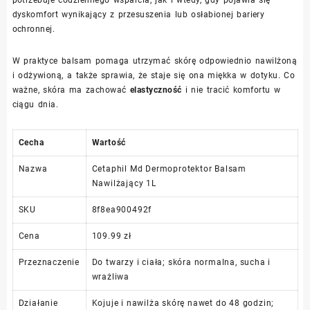
potrzebuje codziennego wsparcia, jak i wtedy, gdy pojawia się
dyskomfort wynikający z przesuszenia lub osłabionej bariery
ochronnej.
W praktyce balsam pomaga utrzymać skórę odpowiednio nawilżoną
i odżywioną, a także sprawia, że staje się ona miękka w dotyku. Co
ważne, skóra ma zachować
elastyczność
i nie tracić komfortu w
ciągu dnia.
Cecha
Wartość
Nazwa
Cetaphil Md Dermoprotektor Balsam
Nawilżający 1L
SKU
8f8ea900492f
Cena
109.99 zł
Przeznaczenie
Do twarzy i ciała; skóra normalna, sucha i
wrażliwa
Działanie
Kojuje i nawilża skórę nawet do 48 godzin;