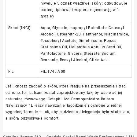
niweluje 5 oznak wrażliwej skóry; odbudowuje
barierę lipidową i wspiera regenerację w 1
tydzień
Skład (INCI)
Aqua, Glycerin, Isopropyl Palmitate, Cetearyl
Alcohol, Ceteareth-20, Panthenol, Niacinamide,
Tocopheryl Acetate, Dimethicone, Persea
Gratissima Oil, Helianthus Annuus Seed Oil,
Pantolactone, Glyceryl Stearate, Sodium
Benzoate, Benzyl Alcohol, Citric Acid
FIL
FIL.1745.V00
Jeśli chcesz zadbać o skórę, która reaguje na przesuszenie i traci
ochronę, ten balsam został zaprojektowany tak, by wspierać jej
naturalną równowagę. Cetaphil Md Dermoprotektor Balsam
Nawilżający 1L łączy nawilżanie, łagodzenie i ochronę w jednej,
wygodnej formule – tak, aby codzienna pielęgnacja była skuteczna,
a skóra odzyskiwała komfort.
Nawigacja