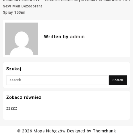
Carolina Herrera 212
Guerlain Sontal Royal Woda Perfumowana 1 Ml
wpisu
Sexy Men Dezodorant
Spray 150ml
Written by
admin
Szukaj
Zobacz również
zzzzz
© 2026
Mops Nałęczów
Designed by
Themehunk