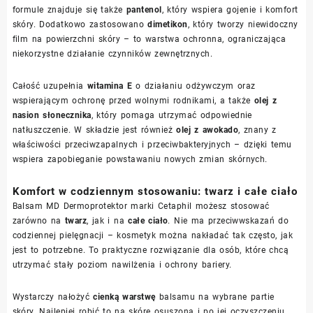
formule znajduje się także
pantenol
, który wspiera gojenie i komfort
skóry. Dodatkowo zastosowano
dimetikon
, który tworzy niewidoczny
film na powierzchni skóry – to warstwa ochronna, ograniczająca
niekorzystne działanie czynników zewnętrznych.
Całość uzupełnia
witamina E
o działaniu odżywczym oraz
wspierającym ochronę przed wolnymi rodnikami, a także
olej z
nasion słonecznika
, który pomaga utrzymać odpowiednie
natłuszczenie. W składzie jest również
olej z awokado
, znany z
właściwości przeciwzapalnych i przeciwbakteryjnych – dzięki temu
wspiera zapobieganie powstawaniu nowych zmian skórnych.
Komfort w codziennym stosowaniu: twarz i całe ciało
Balsam MD Dermoprotektor marki Cetaphil możesz stosować
zarówno na
twarz
, jak i na
całe ciało
. Nie ma przeciwwskazań do
codziennej pielęgnacji – kosmetyk można nakładać tak często, jak
jest to potrzebne. To praktyczne rozwiązanie dla osób, które chcą
utrzymać stały poziom nawilżenia i ochrony bariery.
Wystarczy nałożyć
cienką warstwę
balsamu na wybrane partie
skóry. Najlepiej robić to na skórę osuszoną i po jej oczyszczeniu.