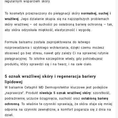
regularnym wsparciem skóry.
To kosmetyk przeznaczony do pielęgnacji skóry
normalnej, suchej i
wrażliwej
. Jego działanie skupia się na najczęstszych problemach
skóry wrażliwej – od suchości po osłabioną barierę ochronną – tak,
aby skóra odzyskała miękkość, elastyczność i wygodę.
Formuła balsamu została zaprojektowana do łatwego
rozprowadzania i szybkiego wchłaniania, dzięki czemu możesz
stosować go bez stresu, nawet gdy zależy Ci na sprawnej rutynie
pielęgnacyjnej. To istotne szczególnie wtedy, gdy potrzebujesz
produktu, który sprawdzi się i na twarz, i na całe ciało.
5 oznak wrażliwej skóry i regeneracja bariery
lipidowej
W balsamie Cetaphil MD Dermoprotektor kluczowe jest podejście
„naprawcze”. Produkt
niweluje 5 oznak wrażliwej skóry
: szorstkość,
podrażnienie, uczucie ściągnięcia, suchość oraz
osłabioną barierę
ochronną
. To właśnie te czynniki sprawiają, że skóra staje się mniej
odporna na czynniki zewnętrzne, a komfort pogarsza się z dnia na
dzień.