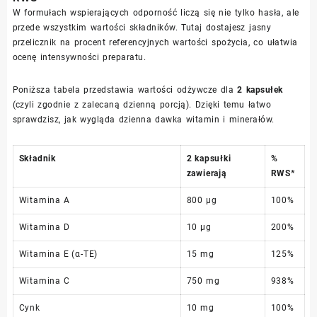
W formułach wspierających odporność liczą się nie tylko hasła, ale
przede wszystkim wartości składników. Tutaj dostajesz jasny
przelicznik na procent referencyjnych wartości spożycia, co ułatwia
ocenę intensywności preparatu.
Poniższa tabela przedstawia wartości odżywcze dla
2 kapsułek
(czyli zgodnie z zalecaną dzienną porcją). Dzięki temu łatwo
sprawdzisz, jak wygląda dzienna dawka witamin i minerałów.
Składnik
2 kapsułki
%
zawierają
RWS*
Witamina A
800 μg
100%
Witamina D
10 μg
200%
Witamina E (α-TE)
15 mg
125%
Witamina C
750 mg
938%
Cynk
10 mg
100%