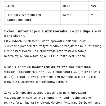
Selen
30 μg
55%
Ekstrakt z czarnego bzu
33 mg
**
(Sambucus nigra)
Skład i informacje dla użytkownika: co znajduje się w
kapsułkach
Przy wyborze suplementu warto sprawdzić składniki oraz
substancje pomocnicze. W tym produkcie znajdziesz m.in. witaminę
C w postaci kwasu L-askorbinowego oraz zestaw witamin i
minerałów, w tym witaminę A, D i E, a także cynk i selen.
Składniki obejmują również
żelatynę wołową
oraz substancje
wiążące i glazurujące (E422, E901), emulgator (E322) oraz barwnik
(E172). Ekstrakt z owocu czarnego bzu (Sambucus nigra L.) jest
jednym z kluczowych komponentów formuły.
Zawartość kapsułek została uzupełniona m.in. drożdżami
wzbogaconymi selenem oraz formami witamin: palmitynianem
retinylu (witamina A) i cholekalcyferolem (witamina D). Dzięki temu