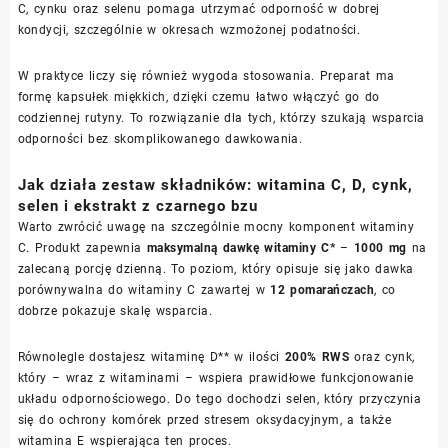
C, cynku oraz selenu pomaga utrzymać odporność w dobrej
kondycji, szczególnie w okresach wzmożonej podatności.
W praktyce liczy się również wygoda stosowania. Preparat ma
formę kapsułek miękkich, dzięki czemu łatwo włączyć go do
codziennej rutyny. To rozwiązanie dla tych, którzy szukają wsparcia
odporności bez skomplikowanego dawkowania.
Jak działa zestaw składników: witamina C, D, cynk,
selen i ekstrakt z czarnego bzu
Warto zwrócić uwagę na szczególnie mocny komponent witaminy
C. Produkt zapewnia
maksymalną dawkę witaminy C*
–
1000 mg
na
zalecaną porcję dzienną. To poziom, który opisuje się jako dawka
porównywalna do witaminy C zawartej w
12 pomarańczach
, co
dobrze pokazuje skalę wsparcia.
Równolegle dostajesz witaminę D** w ilości
200% RWS
oraz cynk,
który – wraz z witaminami – wspiera prawidłowe funkcjonowanie
układu odpornościowego. Do tego dochodzi selen, który przyczynia
się do ochrony komórek przed stresem oksydacyjnym, a także
witamina E wspierająca ten proces.