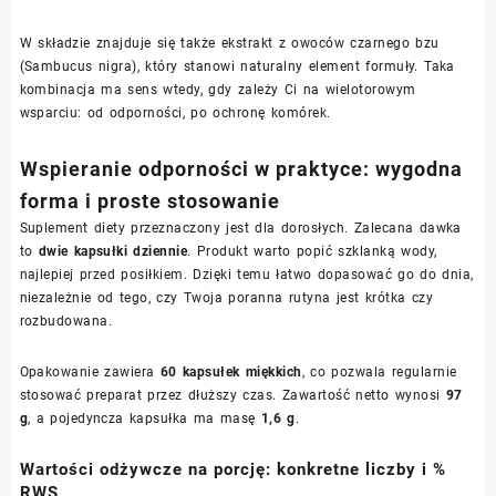
W składzie znajduje się także ekstrakt z owoców czarnego bzu
(Sambucus nigra), który stanowi naturalny element formuły. Taka
kombinacja ma sens wtedy, gdy zależy Ci na wielotorowym
wsparciu: od odporności, po ochronę komórek.
Wspieranie odporności w praktyce: wygodna
forma i proste stosowanie
Suplement diety przeznaczony jest dla dorosłych. Zalecana dawka
to
dwie kapsułki dziennie
. Produkt warto popić szklanką wody,
najlepiej przed posiłkiem. Dzięki temu łatwo dopasować go do dnia,
niezależnie od tego, czy Twoja poranna rutyna jest krótka czy
rozbudowana.
Opakowanie zawiera
60 kapsułek miękkich
, co pozwala regularnie
stosować preparat przez dłuższy czas. Zawartość netto wynosi
97
g
, a pojedyncza kapsułka ma masę
1,6 g
.
Wartości odżywcze na porcję: konkretne liczby i %
RWS