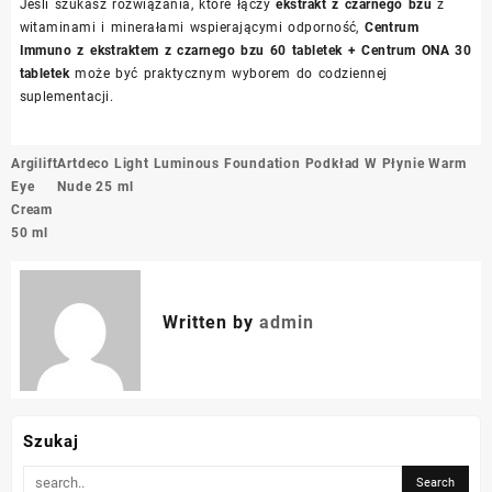
Jeśli szukasz rozwiązania, które łączy
ekstrakt z czarnego bzu
z
witaminami i minerałami wspierającymi odporność,
Centrum
Immuno z ekstraktem z czarnego bzu 60 tabletek + Centrum ONA 30
tabletek
może być praktycznym wyborem do codziennej
suplementacji.
Nawigacja
Argilift
Artdeco Light Luminous Foundation Podkład W Płynie Warm
wpisu
Eye
Nude 25 ml
Cream
50 ml
Written by
admin
Szukaj