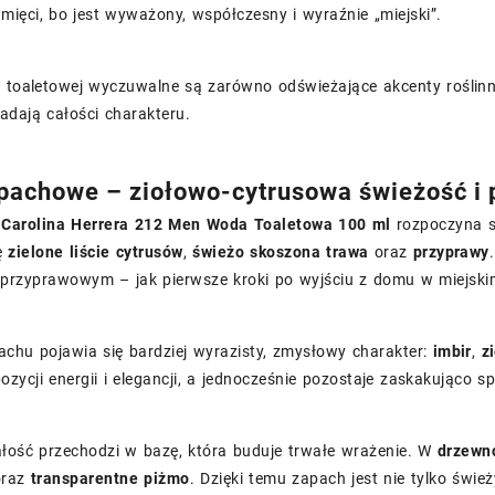
mięci, bo jest wyważony, współczesny i wyraźnie „miejski”.
 toaletowej wyczuwalne są zarówno odświeżające akcenty roślinn
nadają całości charakteru.
pachowe – ziołowo-cytrusowa świeżość i 
a
Carolina Herrera 212 Men Woda Toaletowa 100 ml
rozpoczyna si
ię
zielone liście cytrusów
,
świeżo skoszona trawa
oraz
przyprawy
 przyprawowym – jak pierwsze kroki po wyjściu z domu w miejski
chu pojawia się bardziej wyrazisty, zmysłowy charakter:
imbir
,
z
zycji energii i elegancji, a jednocześnie pozostaje zaskakująco sp
ałość przechodzi w bazę, która buduje trwałe wrażenie. W
drzewn
raz
transparentne piżmo
. Dzięki temu zapach jest nie tylko świe