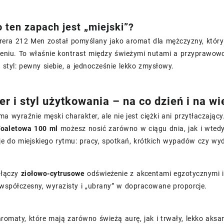
 ten zapach jest „miejski”?
rera 212 Men został pomyślany jako aromat dla mężczyzny, który 
eniu. To właśnie kontrast między świeżymi nutami a przyprawowo
styl: pewny siebie, a jednocześnie lekko zmysłowy.
r i styl użytkowania – na co dzień i na wi
a wyraźnie męski charakter, ale nie jest ciężki ani przytłaczając
oaletowa 100 ml
możesz nosić zarówno w ciągu dnia, jak i wtedy
e do miejskiego rytmu: pracy, spotkań, krótkich wypadów czy wyda
 łączy
ziołowo-cytrusowe
odświeżenie z akcentami egzotycznymi i 
 współczesny, wyrazisty i „ubrany” w dopracowane proporcje.
 aromaty, które mają zarówno świeżą aurę, jak i trwały, lekko aks