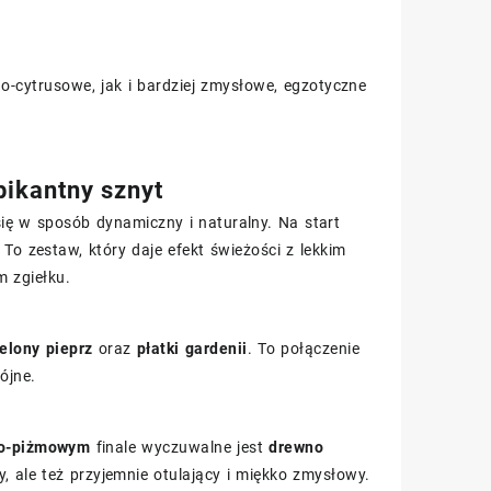
o-cytrusowe, jak i bardziej zmysłowe, egzotyczne
pikantny sznyt
ę w sposób dynamiczny i naturalny. Na start
. To zestaw, który daje efekt świeżości z lekkim
m zgiełku.
ielony pieprz
oraz
płatki gardenii
. To połączenie
ójne.
o-piżmowym
finale wyczuwalne jest
drewno
ży, ale też przyjemnie otulający i miękko zmysłowy.