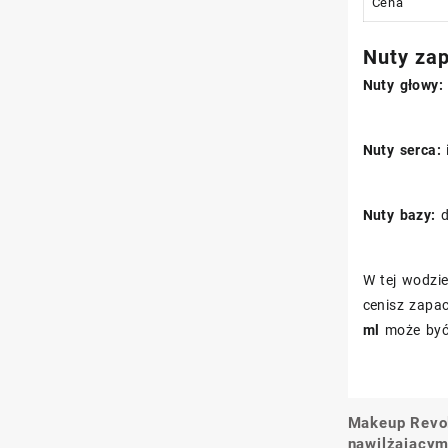
Cena
Nuty za
Nuty głowy:
Nuty serca:
i
Nuty bazy:
d
W tej wodzi
cenisz zapac
ml
może być 
Makeup Revol
Nawigacj
nawilżający