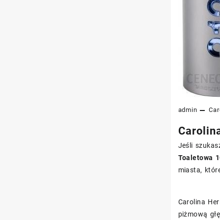
admin
Car
Carolin
Jeśli szukas
Toaletowa 1
miasta, któr
Carolina Her
piżmową głęb