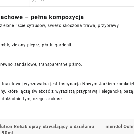
321 zł
pachowe – pełna kompozycja
zielone liście cytrusów, świeżo skoszona trawa, przyprawy.
mbir, zielony pieprz, płatki gardenii.
rewno sandałowe, transparentne piżmo.
e toaletowej wyczuwalna jest fascynacja Nowym Jorkiem zamknięta
hy, które łączą świeżość z wyrazistą przyprawą i elegancką bazą
dokładnie tym, czego szukasz.
ution Rehab spray utrwalający o działaniu
meridol Ochr
a
m 90ml