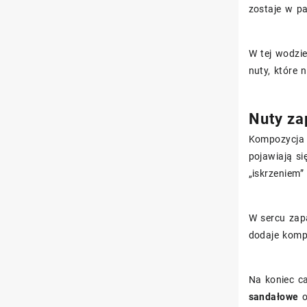
zostaje w pa
W tej wodzie
nuty, które 
Nuty za
Kompozycj
pojawiają s
„iskrzeniem”
W sercu zapa
dodaje kompo
Na koniec c
sandałowe
o