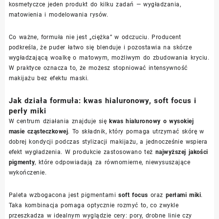
kosmetyczce jeden produkt do kilku zadań — wygładzania,
matowienia i modelowania rysów.
Co ważne, formuła nie jest „ciężka” w odczuciu. Producent
podkreśla, że puder łatwo się blenduje i pozostawia na skórze
wygładzającą woalkę o matowym, możliwym do zbudowania kryciu.
W praktyce oznacza to, że możesz stopniować intensywność
makijażu bez efektu maski.
Jak działa formuła: kwas hialuronowy, soft focus i
perły miki
W centrum działania znajduje się
kwas hialuronowy o wysokiej
masie cząsteczkowej
. To składnik, który pomaga utrzymać skórę w
dobrej kondycji podczas stylizacji makijażu, a jednocześnie wspiera
efekt wygładzenia. W produkcie zastosowano też
najwyższej jakości
pigmenty
, które odpowiadają za równomierne, niewysuszające
wykończenie.
Paleta wzbogacona jest pigmentami
soft focus
oraz
perłami miki
.
Taka kombinacja pomaga optycznie rozmyć to, co zwykle
przeszkadza w idealnym wyglądzie cery: pory, drobne linie czy