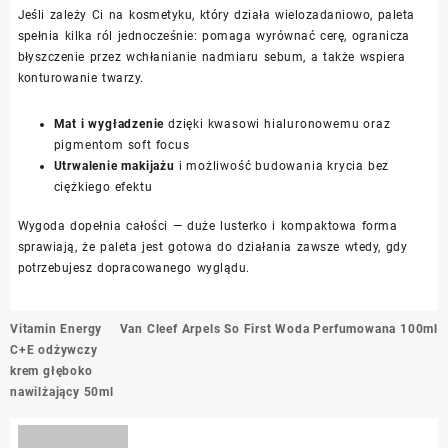
Jeśli zależy Ci na kosmetyku, który działa wielozadaniowo, paleta
spełnia kilka ról jednocześnie: pomaga wyrównać cerę, ogranicza
błyszczenie przez wchłanianie nadmiaru sebum, a także wspiera
konturowanie twarzy.
Mat i wygładzenie
dzięki kwasowi hialuronowemu oraz
pigmentom soft focus
Utrwalenie makijażu
i możliwość budowania krycia bez
ciężkiego efektu
Wygoda dopełnia całości — duże lusterko i kompaktowa forma
sprawiają, że paleta jest gotowa do działania zawsze wtedy, gdy
potrzebujesz dopracowanego wyglądu.
Nawigacja
Vitamin Energy
Van Cleef Arpels So First Woda Perfumowana 100ml
wpisu
C+E odżywczy
krem głęboko
nawilżający 50ml