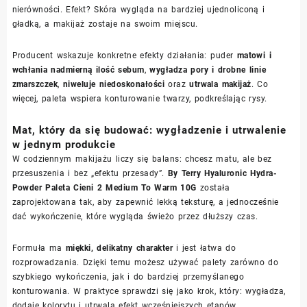
nierówności. Efekt? Skóra wygląda na bardziej ujednoliconą i
gładką, a makijaż zostaje na swoim miejscu.
Producent wskazuje konkretne efekty działania: puder
matowi i
wchłania nadmierną ilość sebum
,
wygładza pory i drobne linie
zmarszczek
,
niweluje niedoskonałości
oraz
utrwala makijaż
. Co
więcej, paleta wspiera konturowanie twarzy, podkreślając rysy.
Mat, który da się budować: wygładzenie i utrwalenie
w jednym produkcie
W codziennym makijażu liczy się balans: chcesz matu, ale bez
przesuszenia i bez „efektu przesady”.
By Terry Hyaluronic Hydra-
Powder Paleta Cieni 2 Medium To Warm 10G
została
zaprojektowana tak, aby zapewnić lekką teksturę, a jednocześnie
dać wykończenie, które wygląda świeżo przez dłuższy czas.
Formuła ma
miękki, delikatny charakter
i jest łatwa do
rozprowadzania. Dzięki temu możesz używać palety zarówno do
szybkiego wykończenia, jak i do bardziej przemyślanego
konturowania. W praktyce sprawdzi się jako krok, który: wygładza,
dodaje kolorytu i utrwala efekt wcześniejszych etapów.