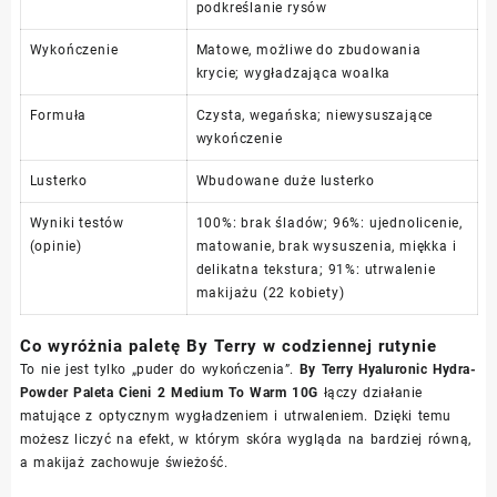
podkreślanie rysów
Wykończenie
Matowe, możliwe do zbudowania
krycie; wygładzająca woalka
Formuła
Czysta, wegańska; niewysuszające
wykończenie
Lusterko
Wbudowane duże lusterko
Wyniki testów
100%: brak śladów; 96%: ujednolicenie,
(opinie)
matowanie, brak wysuszenia, miękka i
delikatna tekstura; 91%: utrwalenie
makijażu (22 kobiety)
Co wyróżnia paletę By Terry w codziennej rutynie
To nie jest tylko „puder do wykończenia”.
By Terry Hyaluronic Hydra-
Powder Paleta Cieni 2 Medium To Warm 10G
łączy działanie
matujące z optycznym wygładzeniem i utrwaleniem. Dzięki temu
możesz liczyć na efekt, w którym skóra wygląda na bardziej równą,
a makijaż zachowuje świeżość.