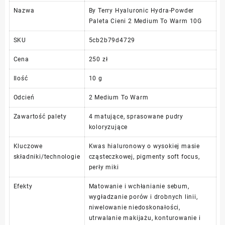
Nazwa
By Terry Hyaluronic Hydra-Powder
Paleta Cieni 2 Medium To Warm 10G
SKU
5cb2b79d4729
Cena
250 zł
Ilość
10 g
Odcień
2 Medium To Warm
Zawartość palety
4 matujące, sprasowane pudry
koloryzujące
Kluczowe
Kwas hialuronowy o wysokiej masie
składniki/technologie
cząsteczkowej, pigmenty soft focus,
perły miki
Efekty
Matowanie i wchłanianie sebum,
wygładzanie porów i drobnych linii,
niwelowanie niedoskonałości,
utrwalanie makijażu, konturowanie i