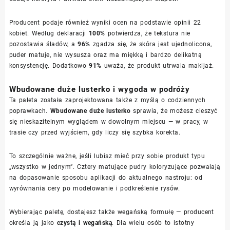
Producent podaje również wyniki ocen na podstawie opinii 22
kobiet. Według deklaracji
100%
potwierdza, że tekstura nie
pozostawia śladów, a
96%
zgadza się, że skóra jest ujednolicona,
puder matuje, nie wysusza oraz ma miękką i bardzo delikatną
konsystencję. Dodatkowo
91%
uważa, że produkt utrwala makijaż.
Wbudowane duże lusterko i wygoda w podróży
Ta paleta została zaprojektowana także z myślą o codziennych
poprawkach.
Wbudowane duże lusterko
sprawia, że możesz cieszyć
się nieskazitelnym wyglądem w dowolnym miejscu — w pracy, w
trasie czy przed wyjściem, gdy liczy się szybka korekta.
To szczególnie ważne, jeśli lubisz mieć przy sobie produkt typu
„wszystko w jednym”. Cztery matujące pudry koloryzujące pozwalają
na dopasowanie sposobu aplikacji do aktualnego nastroju: od
wyrównania cery po modelowanie i podkreślenie rysów.
Wybierając paletę, dostajesz także wegańską formułę — producent
określa ją jako
czystą i wegańską
. Dla wielu osób to istotny