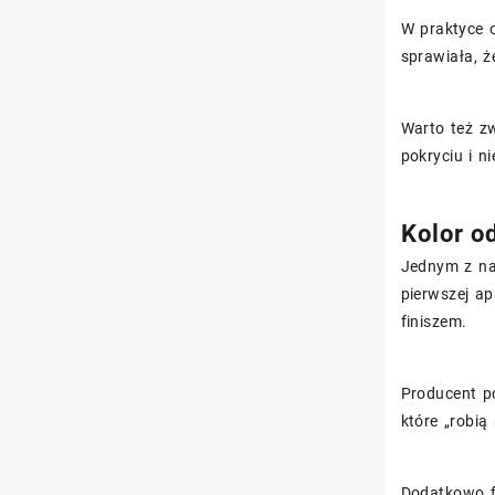
W praktyce 
sprawiała, ż
Warto też zw
pokryciu i n
Kolor o
Jednym z naj
pierwszej ap
finiszem.
Producent p
które „robią
Dodatkowo f