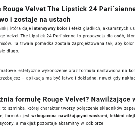
s Rouge Velvet The Lipstick 24 Pari´sienn
wo i zostaje na ustach
inki, która daje
intensywny kolor
i efekt gładkich, aksamitnych us
ge Velvet The Lipstick 24 Pari´sienne to propozycja dla osób, kt
sów. Ta trwała pomadka została zaprojektowana tak, aby kolor pr
się długo.
matowe, estetyczne wykończenie oraz formuła nastawiona na komfor
otrzebujesz – aplikacja ma być łatwa i dokładna, nawet gdy nakł
żnia formułę Rouge Velvet? Nawilżające wo
 to szminka, której charakter tworzy połączenie składników zapew
ej formuła jest
wzbogacona nawilżającymi woskami
,
lekkimi ole
asycony, a makijaż pozostaje aksamitny w odbiorze.