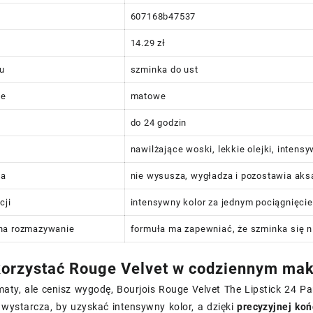
607168b47537
14.29 zł
tu
szminka do ust
ie
matowe
do 24 godzin
nawilżające woski, lekkie olejki, intens
ta
nie wysusza, wygładza i pozostawia aks
cji
intensywny kolor za jednym pociągnięci
na rozmazywanie
formuła ma zapewniać, że szminka się n
orzystać Rouge Velvet w codziennym mak
 maty, ale cenisz wygodę, Bourjois Rouge Velvet The Lipstick 24 
 wystarcza, by uzyskać intensywny kolor, a dzięki
precyzyjnej ko