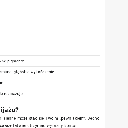
ywne pigmenty
amitne, głębokie wykończenie
em
ie rozmazuje
ijażu?
Pari´sienne może stać się Twoim „pewniakiem”. Jedno
ńcówce
łatwiej utrzymać wyraźny kontur.