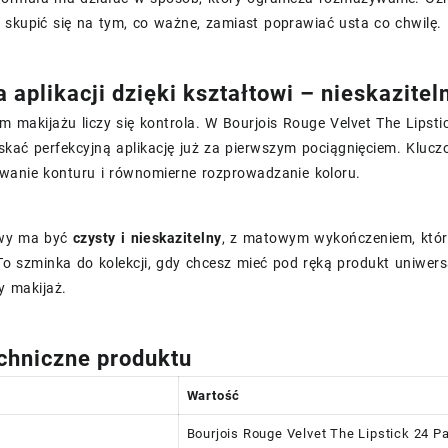
 skupić się na tym, co ważne, zamiast poprawiać usta co chwilę.
a aplikacji dzięki kształtowi – nieskazit
 makijażu liczy się kontrola. W Bourjois Rouge Velvet The Lipsti
kać perfekcyjną aplikację już za pierwszym pociągnięciem. Kluc
owanie konturu i równomierne rozprowadzanie koloru.
owy ma być
czysty i nieskazitelny
, z matowym wykończeniem, które
o szminka do kolekcji, gdy chcesz mieć pod ręką produkt uniwersa
 makijaż.
chniczne produktu
Wartość
Bourjois Rouge Velvet The Lipstick 24 Pa