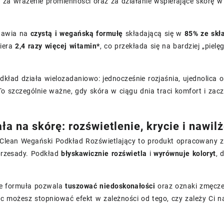
 za wrażenie promienności oraz za działanie wspierające skórę 
tawia na
czystą i wegańską formułę
składającą się w
85% ze skł
iera
2,4 razy więcej witamin*
, co przekłada się na bardziej „piel
odkład działa wielozadaniowo: jednocześnie rozjaśnia, ujednolic
To szczególnie ważne, gdy skóra w ciągu dnia traci komfort i z
ła na skórę: rozświetlenie, krycie i nawil
 Clean Wegański Podkład Rozświetlający to produkt opracowany z
 przesady. Podkład
błyskawicznie rozświetla
i
wyrównuje koloryt
, 
e formuła pozwala
tuszować niedoskonałości
oraz oznaki zmęczen
ęc możesz stopniować efekt w zależności od tego, czy zależy Ci n