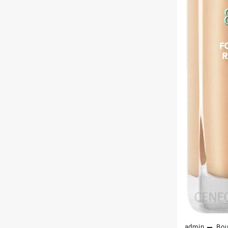
admin
Bou