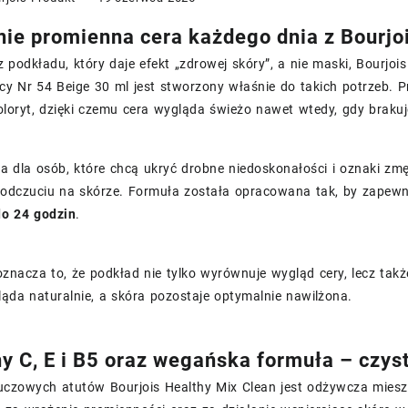
nie promienna cera każdego dnia z Bourjo
z podkładu, który daje efekt „zdrowej skóry”, a nie maski, Bourjo
cy Nr 54 Beige 30 ml jest stworzony właśnie do takich potrzeb. 
oryt, dzięki czemu cera wygląda świeżo nawet wtedy, gdy brakuje
a dla osób, które chcą ukryć drobne niedoskonałości i oznaki zmęc
odczuciu na skórze. Formuła została opracowana tak, by zapew
do 24 godzin
.
znacza to, że podkład nie tylko wyrównuje wygląd cery, lecz takż
ąda naturalnie, a skóra pozostaje optymalnie nawilżona.
y C, E i B5 oraz wegańska formuła – czyst
uczowych atutów Bourjois Healthy Mix Clean jest odżywcza mies