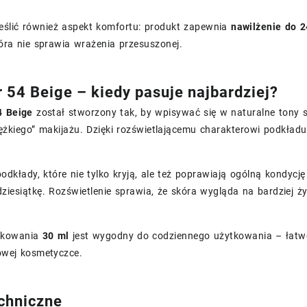
eślić również aspekt komfortu: produkt zapewnia
nawilżenie do 2
óra nie sprawia wrażenia przesuszonej.
r 54 Beige – kiedy pasuje najbardziej?
4 Beige
został stworzony tak, by wpisywać się w naturalne tony s
ężkiego” makijażu. Dzięki rozświetlającemu charakterowi podkładu 
 podkłady, które nie tylko kryją, ale też poprawiają ogólną kondyc
ziesiątkę. Rozświetlenie sprawia, że skóra wygląda na bardziej 
akowania
30 ml
jest wygodny do codziennego użytkowania – łatwo
owej kosmetyczce.
chniczne