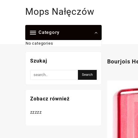
Skip
Mops Nałęczów
to
content
Category
No categories
Szukaj
Bourjois H
Zobacz również
zzzzz