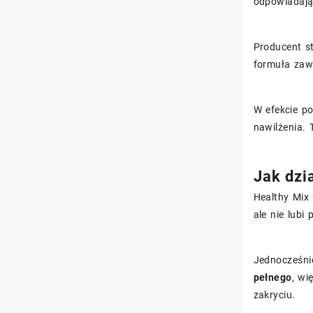
odpowiadają
Producent s
formuła zaw
W efekcie p
nawilżenia. 
Jak dzia
Healthy Mix
ale nie lubi
Jednocześni
pełnego
, wi
zakryciu.