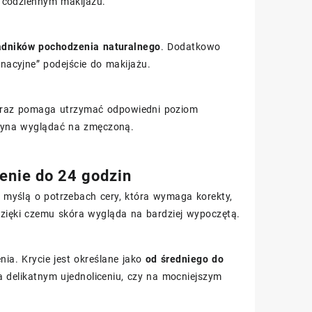
w codziennym makijażu.
adników pochodzenia naturalnego
. Dodatkowo
ęgnacyjne” podejście do makijażu.
a oraz pomaga utrzymać odpowiedni poziom
aczyna wyglądać na zmęczoną.
żenie do 24 godzin
 myślą o potrzebach cery, która wymaga korekty,
dzięki czemu skóra wygląda na bardziej wypoczętą.
ia. Krycie jest określane jako
od średniego do
a delikatnym ujednoliceniu, czy na mocniejszym