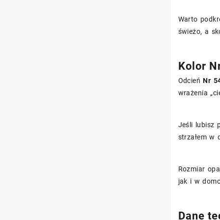
Warto podkr
świeżo, a sk
Kolor N
Odcień
Nr 5
wrażenia „ci
Jeśli lubisz
strzałem w d
Rozmiar op
jak i w dom
Dane te