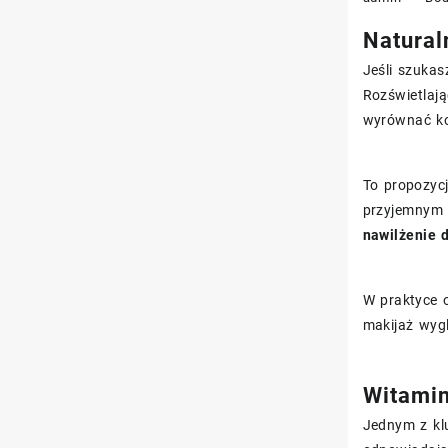
Natural
Jeśli szukas
Rozświetlają
wyrównać kol
To propozycj
przyjemnym 
nawilżenie 
W praktyce o
makijaż wygl
Witamin
Jednym z kl