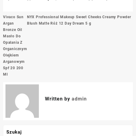
Nawigacja
Vivaco Sun
NYX Professional Makeup Sweet Cheeks Creamy Powder
wpisu
Argan
Blush Matte Róż 12 Day Dream 5 g
Bronze Oil
Masło Do
Opalania Z
Organicznym
Olejkiem
Arganowym
Spf 20 200
Ml
Written by
admin
Szukaj