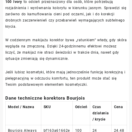
100 Ivory
to odcień przeznaczony dla osób, które potrzebują
rozjaśnienia i wyrównania kolorytu w kierunku jasnym. Sprawdzi się
zarówno do kamuflowania cieni pod oczami, jak i do korekcji
drobnych zaczerwienień czy przebarwień wymagających subtelnego
krycia.
W codziennym makijażu korektor bywa „ratunkiem” wtedy, gdy skóra
wygląda na zmęczoną. Dzięki 24-godzinnemu efektowi możesz
liczyć, że makijaż nie straci świeżości w trakcie dnia, nawet gdy
sytuacje zmieniają się dynamicznie.
Jeśli lubisz kosmetyki, które mają jednocześnie funkcję korekcyjną i
pielęgnacyjną w odczuciu komfortu, ten produkt może stać się
Twoim podstawowym elementem kosmetyczki.
Dane techniczne korektora Bourjois
Model / Nazwa
SKU
Odcień
Czas
Cena
działania
/ krycie
Bourjois Always
bf163a61662e
100
24
24.48