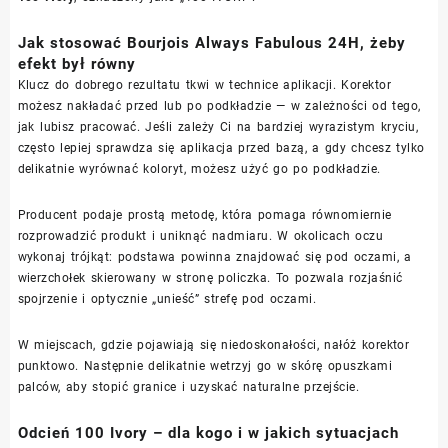
Jak stosować Bourjois Always Fabulous 24H, żeby
efekt był równy
Klucz do dobrego rezultatu tkwi w technice aplikacji. Korektor
możesz nakładać przed lub po podkładzie — w zależności od tego,
jak lubisz pracować. Jeśli zależy Ci na bardziej wyrazistym kryciu,
często lepiej sprawdza się aplikacja przed bazą, a gdy chcesz tylko
delikatnie wyrównać koloryt, możesz użyć go po podkładzie.
Producent podaje prostą metodę, która pomaga równomiernie
rozprowadzić produkt i uniknąć nadmiaru. W okolicach oczu
wykonaj trójkąt: podstawa powinna znajdować się pod oczami, a
wierzchołek skierowany w stronę policzka. To pozwala rozjaśnić
spojrzenie i optycznie „unieść” strefę pod oczami.
W miejscach, gdzie pojawiają się niedoskonałości, nałóż korektor
punktowo. Następnie delikatnie wetrzyj go w skórę opuszkami
palców, aby stopić granice i uzyskać naturalne przejście.
Odcień 100 Ivory – dla kogo i w jakich sytuacjach