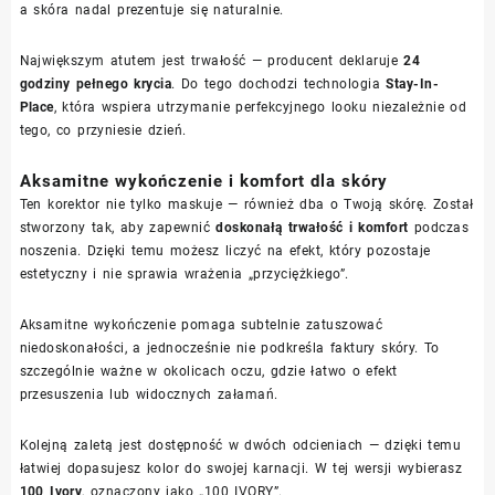
a skóra nadal prezentuje się naturalnie.
Największym atutem jest trwałość — producent deklaruje
24
godziny pełnego krycia
. Do tego dochodzi technologia
Stay-In-
Place
, która wspiera utrzymanie perfekcyjnego looku niezależnie od
tego, co przyniesie dzień.
Aksamitne wykończenie i komfort dla skóry
Ten korektor nie tylko maskuje — również dba o Twoją skórę. Został
stworzony tak, aby zapewnić
doskonałą trwałość i komfort
podczas
noszenia. Dzięki temu możesz liczyć na efekt, który pozostaje
estetyczny i nie sprawia wrażenia „przyciężkiego”.
Aksamitne wykończenie pomaga subtelnie zatuszować
niedoskonałości, a jednocześnie nie podkreśla faktury skóry. To
szczególnie ważne w okolicach oczu, gdzie łatwo o efekt
przesuszenia lub widocznych załamań.
Kolejną zaletą jest dostępność w dwóch odcieniach — dzięki temu
łatwiej dopasujesz kolor do swojej karnacji. W tej wersji wybierasz
100 Ivory
, oznaczony jako „100 IVORY”.