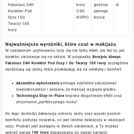
Fabulous 24H
Ivory
godziny
zł
Korektor Pod
(100
pełnego
Oczy I Do
IVORY)
krycia
Twarzy 100
Ivory
Najważniejsze wyróżniki, które czuć w makijażu
W codziennym użytkowaniu liczy się nie tylko efekt, ale też to, jak
korektor zachowuje się na skórze. W przypadku
Bourjois Always
Fabulous 24H Korektor Pod Oczy I Do Twarzy 100 Ivory
szczególnie
wyróżniają się cechy, które przekładają się na estetykę i komfort.
Aksamitne wykończenie
pomaga subtelnie zatuszować
niedoskonałości i sprawia, że makijaż wygląda gładko.
Technologia Stay-In-Place
wspiera długotrwały efekt oraz
utrzymanie „perfekcyjnego looku”.
Do tego dochodzi deklaracja ochrony skóry oraz wysoki poziom
komfortu podczas noszenia, co jest istotne zwłaszcza w okolicach
oczu. Produkt jest dostępny w dwóch odcieniach, a Ty możesz
wybrać wersję
100 Ivory
dopasowaną do swojej karnacji.