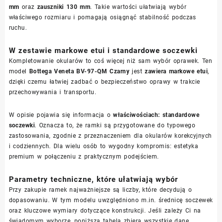
mm
oraz
zauszniki 130 mm
. Takie wartości ułatwiają wybór
właściwego rozmiaru i pomagają osiągnąć stabilność podczas
ruchu.
W zestawie markowe etui i standardowe soczewki
Kompletowanie okularów to coś więcej niż sam wybór oprawek. Ten
model
Bottega Veneta BV-97-QM Czarny
jest
zawiera markowe etui
,
dzięki czemu łatwiej zadbać o bezpieczeństwo oprawy w trakcie
przechowywania i transportu.
W opisie pojawia się informacja o
właściwościach: standardowe
soczewki
. Oznacza to, że ramki są przygotowane do typowego
zastosowania, zgodnie z przeznaczeniem dla okularów korekcyjnych
i codziennych. Dla wielu osób to wygodny kompromis: estetyka
premium w połączeniu z praktycznym podejściem.
Parametry techniczne, które ułatwiają wybór
Przy zakupie ramek najważniejsze są liczby, które decydują o
dopasowaniu. W tym modelu uwzględniono m.in. średnicę soczewek
oraz kluczowe wymiary dotyczące konstrukcji. Jeśli zależy Ci na
świadomym wyborze, poniższa tabela zbiera wszystkie dane