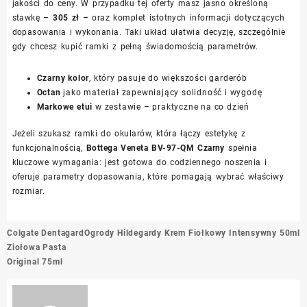
jakości do ceny. W przypadku tej oferty masz jasno określoną
stawkę –
305 zł
– oraz komplet istotnych informacji dotyczących
dopasowania i wykonania. Taki układ ułatwia decyzję, szczególnie
gdy chcesz kupić ramki z pełną świadomością parametrów.
Czarny kolor
, który pasuje do większości garderób
Octan
jako materiał zapewniający solidność i wygodę
Markowe etui
w zestawie – praktyczne na co dzień
Jeżeli szukasz ramki do okularów, która łączy estetykę z
funkcjonalnością,
Bottega Veneta BV-97-QM Czarny
spełnia
kluczowe wymagania: jest gotowa do codziennego noszenia i
oferuje parametry dopasowania, które pomagają wybrać właściwy
rozmiar.
Nawigacja
Colgate Dentagard
Ogrody Hildegardy Krem Fiołkowy Intensywny 50ml
wpisu
Ziołowa Pasta
Original 75ml