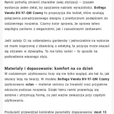
Ramki potrafią zmienić charakter całej stylizacji – czasem
wystarczy jeden detal, by spojrzenie nabrało wyrazistości.
Bottega
Veneta BV-97-QM Czarny
to propozycja dla kobiet, które szukają
połączenia ponadczasowego designu z praktycznym podejściem do
codziennego noszenia. Czarny kolor sprawia, że oprawa łatwo
współgra zarówno z eleganckimi, jak i casualowymi zestawami.
Jeśli zależy Ci na odświeżeniu garderoby i jednocześnie na wyborze
od marki kojarzonej z dbałością o estetykę, ta pozycja może okazać
się strzałem w dziesiątkę. To nie tylko ramki – to sposób na
podkreślenie własnego stylu.
Materiały i dopasowanie: komfort na co dzień
W codziennym użytkowaniu liczy się nie tylko wygląd, ale też to, jak
okulary leżą na twarzy. W modelu
Bottega Veneta BV-97-QM Czarny
zastosowano
octan
– materiał ceniony za trwałość oraz przyjemne
odczucie podczas noszenia. Dzięki temu ramki prezentują się
solidnie i utrzymują formę, co jest ważne zwłaszcza przy częstym
użytkowaniu.
Producent przewidział konkretne parametry dopasowania:
most 13