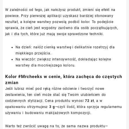
W zależności od tego, jak nałożysz produkt, zmieni się efekt na
powiece. Przy pierwszej aplikacji uzyskasz bardziej stonowany
rezultat, a kolejne warstwy pozwolą podbić kolor. To podejście
sprawia, że cień jest wygodny zarówno dla osób początkujących,
jak i dla tych, które już mają swoje sprawdzone techniki.
Na dzień: nałóż cienką warstwę i delikatnie rozetrzyj dla
miękkiego przejścia.
Na wieczór: zwiększ intensywność, dokładając kolejne
warstwy dla mocniejszego koloru.
Kolor #Mrcheeks w cenie, która zachęca do częstych
zmian
Jeśli lubisz mieć pod ręką różne odcienie i tworzyć nowe
zestawienia, ten cień może stać się Twoim ulubieńcem do
codziennych stylizacji. Cena produktu wynosi
72 zł
, a w
opakowaniu otrzymujesz
3 g
—czyli ilość, która sprzyja regularnemu
używaniu i budowaniu makijażowych kompozycji.
Warto też zwrócić uwagę na to, że sama nazwa produktu—