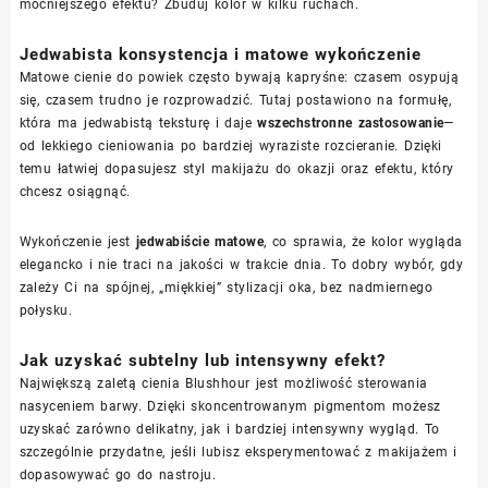
mocniejszego efektu? Zbuduj kolor w kilku ruchach.
Jedwabista konsystencja i matowe wykończenie
Matowe cienie do powiek często bywają kapryśne: czasem osypują
się, czasem trudno je rozprowadzić. Tutaj postawiono na formułę,
która ma jedwabistą teksturę i daje
wszechstronne zastosowanie
—
od lekkiego cieniowania po bardziej wyraziste rozcieranie. Dzięki
temu łatwiej dopasujesz styl makijażu do okazji oraz efektu, który
chcesz osiągnąć.
Wykończenie jest
jedwabiście matowe
, co sprawia, że kolor wygląda
elegancko i nie traci na jakości w trakcie dnia. To dobry wybór, gdy
zależy Ci na spójnej, „miękkiej” stylizacji oka, bez nadmiernego
połysku.
Jak uzyskać subtelny lub intensywny efekt?
Największą zaletą cienia Blushhour jest możliwość sterowania
nasyceniem barwy. Dzięki skoncentrowanym pigmentom możesz
uzyskać zarówno delikatny, jak i bardziej intensywny wygląd. To
szczególnie przydatne, jeśli lubisz eksperymentować z makijażem i
dopasowywać go do nastroju.