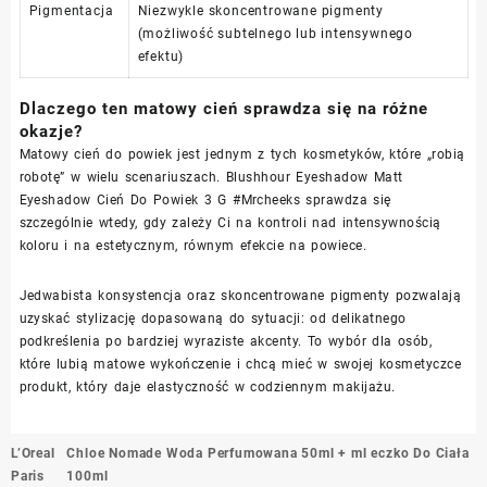
Pigmentacja
Niezwykle skoncentrowane pigmenty
(możliwość subtelnego lub intensywnego
efektu)
Dlaczego ten matowy cień sprawdza się na różne
okazje?
Matowy cień do powiek jest jednym z tych kosmetyków, które „robią
robotę” w wielu scenariuszach. Blushhour Eyeshadow Matt
Eyeshadow Cień Do Powiek 3 G #Mrcheeks sprawdza się
szczególnie wtedy, gdy zależy Ci na kontroli nad intensywnością
koloru i na estetycznym, równym efekcie na powiece.
Jedwabista konsystencja oraz skoncentrowane pigmenty pozwalają
uzyskać stylizację dopasowaną do sytuacji: od delikatnego
podkreślenia po bardziej wyraziste akcenty. To wybór dla osób,
które lubią matowe wykończenie i chcą mieć w swojej kosmetyczce
produkt, który daje elastyczność w codziennym makijażu.
Nawigacja
L’Oreal
Chloe Nomade Woda Perfumowana 50ml + ml eczko Do Ciała
wpisu
Paris
100ml