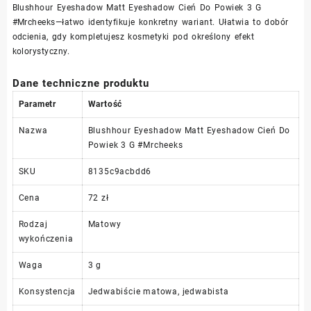
Blushhour Eyeshadow Matt Eyeshadow Cień Do Powiek 3 G
#Mrcheeks—łatwo identyfikuje konkretny wariant. Ułatwia to dobór
odcienia, gdy kompletujesz kosmetyki pod określony efekt
kolorystyczny.
Dane techniczne produktu
Parametr
Wartość
Nazwa
Blushhour Eyeshadow Matt Eyeshadow Cień Do
Powiek 3 G #Mrcheeks
SKU
8135c9acbdd6
Cena
72 zł
Rodzaj
Matowy
wykończenia
Waga
3 g
Konsystencja
Jedwabiście matowa, jedwabista